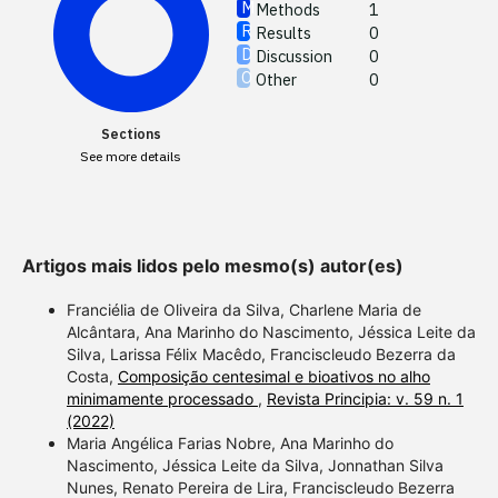
Methods
1
See how
Results
0
cited at
Discussion
0
Other
0
Scite sh
paper h
Sections
providin
See more details
citation,
describi
support
contrast
Artigos mais lidos pelo mesmo(s) autor(es)
a label 
Franciélia de Oliveira da Silva, Charlene Maria de
section 
Alcântara, Ana Marinho do Nascimento, Jéssica Leite da
made.
Silva, Larissa Félix Macêdo, Franciscleudo Bezerra da
Costa,
Composição centesimal e bioativos no alho
minimamente processado
,
Revista Principia: v. 59 n. 1
(2022)
Maria Angélica Farias Nobre, Ana Marinho do
Nascimento, Jéssica Leite da Silva, Jonnathan Silva
Nunes, Renato Pereira de Lira, Franciscleudo Bezerra