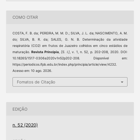
COMO CITAR
COSTA, F. B. da; PEREIRA, M. M. D.; SILVA, J. L. da; NASCIMENTO, A. M.
do; SILVA, B. R. da; SALES, G. N. B. Determinação da atividade
respiratória (CO2) em frutos de Juazeiro colhidos em cinco estádios de
maturação.
Revista Principia
,
[S. l.]
, v. 1, n. 52, p. 202–208, 2020. DOI:
10.18265/1517-0306a2020v1n52p202-208. Disponível em:
https://periodicos.ifpb.edu.br/index.php/principia/article/view/4232.
Acesso em: 10 ago. 2026.
Fomatos de Citação
EDIÇÃO
n. 52 (2020)