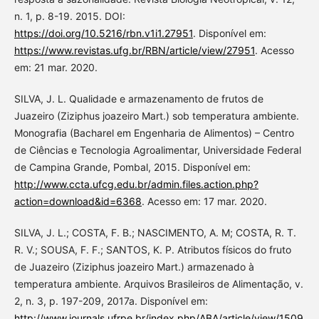
n. 1, p. 8-19. 2015. DOI:
https://doi.org/10.5216/rbn.v1i1.27951
. Disponível em:
https://www.revistas.ufg.br/RBN/article/view/27951
. Acesso
em: 21 mar. 2020.
SILVA, J. L. Qualidade e armazenamento de frutos de
Juazeiro (Ziziphus joazeiro Mart.) sob temperatura ambiente.
Monografia (Bacharel em Engenharia de Alimentos) – Centro
de Ciências e Tecnologia Agroalimentar, Universidade Federal
de Campina Grande, Pombal, 2015. Disponível em:
http://www.ccta.ufcg.edu.br/admin.files.action.php?
action=download&id=6368
. Acesso em: 17 mar. 2020.
SILVA, J. L.; COSTA, F. B.; NASCIMENTO, A. M; COSTA, R. T.
R. V.; SOUSA, F. F.; SANTOS, K. P. Atributos físicos do fruto
de Juazeiro (Ziziphus joazeiro Mart.) armazenado à
temperatura ambiente. Arquivos Brasileiros de Alimentação, v.
2, n. 3, p. 197-209, 2017a. Disponível em:
http://www.journals.ufrpe.br/index.php/ABA/article/view/1509
.