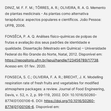
DINIZ, M. F. F. M.; TÔRRES, A. R.; OLIVEIRA, R. A. G. Memento
de plantas medicinais - As plantas como alternativa
terapêutica: aspectos populares e científicos. João Pessoa:
UFPB, 2006.
FONSÊCA, P. A. Q. Análises físico-químicas de polpas de
frutas e avaliação dos seus padrões de identidade e
qualidade. Dissertação (Mestrado em Química) – Universidade
Federal do Rio Grande do Norte, Natal, 2012. Disponível em:
https://repositorio.ufrn.br/jspui/handle/123456789/17738
.
Acesso em: 01 fev. 2020.
FONSECA, S. C.; OLIVEIRA, F. A. R.; BRECHT, J. K. Modelling
respiration rate of fresh fruits and vegetables for modified
atmosphere packages: a review. Journal of Food Engineering,
Davis, v. 52, n. 2, p. 99-119, 2002. DOI: 10.1016/S0260-
8774(01)00106-6. DOI:
https://doi.org/10.1016/S0260-
8774(01)00106-6
. Disponível em: