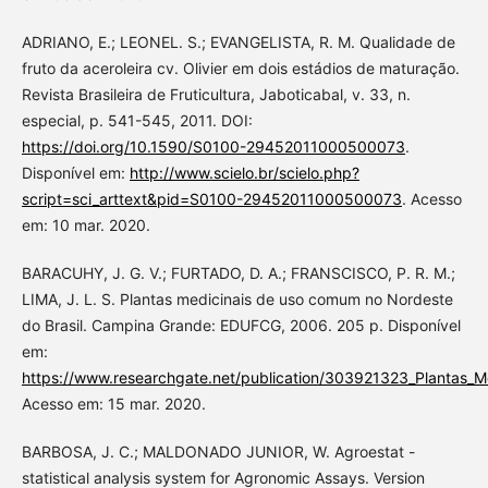
ADRIANO, E.; LEONEL. S.; EVANGELISTA, R. M. Qualidade de
fruto da aceroleira cv. Olivier em dois estádios de maturação.
Revista Brasileira de Fruticultura, Jaboticabal, v. 33, n.
especial, p. 541-545, 2011. DOI:
https://doi.org/10.1590/S0100-29452011000500073
.
Disponível em:
http://www.scielo.br/scielo.php?
script=sci_arttext&pid=S0100-29452011000500073
. Acesso
em: 10 mar. 2020.
BARACUHY, J. G. V.; FURTADO, D. A.; FRANSCISCO, P. R. M.;
LIMA, J. L. S. Plantas medicinais de uso comum no Nordeste
do Brasil. Campina Grande: EDUFCG, 2006. 205 p. Disponível
em:
https://www.researchgate.net/publication/303921323_Plantas_
Acesso em: 15 mar. 2020.
BARBOSA, J. C.; MALDONADO JUNIOR, W. Agroestat -
statistical analysis system for Agronomic Assays. Version