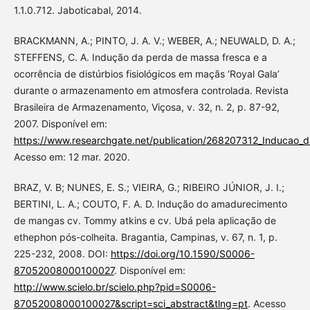
1.1.0.712. Jaboticabal, 2014.
BRACKMANN, A.; PINTO, J. A. V.; WEBER, A.; NEUWALD, D. A.;
STEFFENS, C. A. Indução da perda de massa fresca e a
ocorrência de distúrbios fisiológicos em maçãs ‘Royal Gala’
durante o armazenamento em atmosfera controlada. Revista
Brasileira de Armazenamento, Viçosa, v. 32, n. 2, p. 87-92,
2007. Disponível em:
https://www.researchgate.net/publication/268207312_Inducao_d
Acesso em: 12 mar. 2020.
BRAZ, V. B; NUNES, E. S.; VIEIRA, G.; RIBEIRO JÚNIOR, J. I.;
BERTINI, L. A.; COUTO, F. A. D. Indução do amadurecimento
de mangas cv. Tommy atkins e cv. Ubá pela aplicação de
ethephon pós-colheita. Bragantia, Campinas, v. 67, n. 1, p.
225-232, 2008. DOI:
https://doi.org/10.1590/S0006-
87052008000100027
. Disponível em:
http://www.scielo.br/scielo.php?pid=S0006-
87052008000100027&script=sci_abstract&tlng=pt
. Acesso