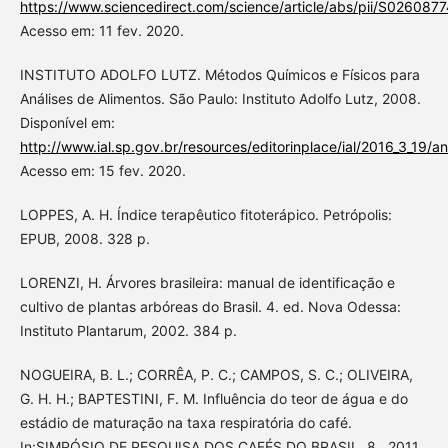
https://www.sciencedirect.com/science/article/abs/pii/S02608
Acesso em: 11 fev. 2020.
INSTITUTO ADOLFO LUTZ. Métodos Químicos e Físicos para
Análises de Alimentos. São Paulo: Instituto Adolfo Lutz, 2008.
Disponível em:
http://www.ial.sp.gov.br/resources/editorinplace/ial/2016_3_19/a
Acesso em: 15 fev. 2020.
LOPPES, A. H. Índice terapêutico fitoterápico. Petrópolis:
EPUB, 2008. 328 p.
LORENZI, H. Árvores brasileira: manual de identificação e
cultivo de plantas arbóreas do Brasil. 4. ed. Nova Odessa:
Instituto Plantarum, 2002. 384 p.
NOGUEIRA, B. L.; CORRÊA, P. C.; CAMPOS, S. C.; OLIVEIRA,
G. H. H.; BAPTESTINI, F. M. Influência do teor de água e do
estádio de maturação na taxa respiratória do café.
In:SIMPÓSIO DE PESQUISA DOS CAFÉS DO BRASIL, 8., 2011,