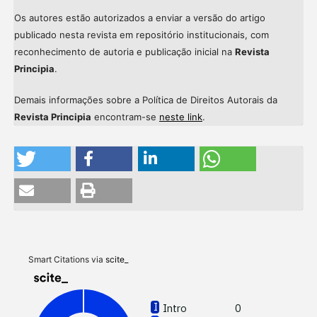
Os autores estão autorizados a enviar a versão do artigo
publicado nesta revista em repositório institucionais, com
reconhecimento de autoria e publicação inicial na
Revista
Principia
.
Demais informações sobre a Política de Direitos Autorais da
Revista Principia
encontram-se
neste link
.
Intro
Meth
Resul
Discu
Smart Citations via
scite_
Other
Intro
0