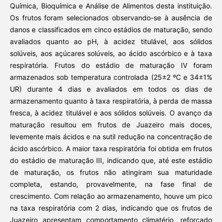
Química, Bioquímica e Análise de Alimentos desta instituição.
Os frutos foram selecionados observando-se à ausência de
danos e classificados em cinco estádios de maturação, sendo
avaliados quanto ao pH, à acidez titulável, aos sólidos
solúveis, aos açúcares solúveis, ao ácido ascórbico e à taxa
respiratória. Frutos do estádio de maturação IV foram
armazenados sob temperatura controlada (25±2 ºC e 34±1%
UR) durante 4 dias e avaliados em todos os dias de
armazenamento quanto à taxa respiratória, à perda de massa
fresca, à acidez titulável e aos sólidos solúveis. O avanço da
maturação resultou em frutos de Juazeiro mais doces,
levemente mais ácidos e na sutil redução na concentração de
ácido ascórbico. A maior taxa respiratória foi obtida em frutos
do estádio de maturação III, indicando que, até este estádio
de maturação, os frutos não atingiram sua maturidade
completa, estando, provavelmente, na fase final de
crescimento. Com relação ao armazenamento, houve um pico
na taxa respiratória com 2 dias, indicando que os frutos de
Juazeiro apresentam comportamento climatério, reforçado