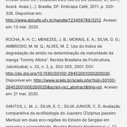
Axará. Anais [...]. Brasília, DF: Embrapa Café, 2011. p. 320-
326. Disponível em:
http://www.sbicafe.ufv.br/handle/123456789/3212
. Acesso
em: 13 mar. 2020.
ROCHA, R. H. C.; MENEZES, J. B.; MORAIS, E. A.; SILVA, G. G.;
AMBROSIO, M. M. Q.; ALVES, M. Z. Uso do índice de
degradação de amido na determinação da maturidade da
manga ‘Tommy Atkins”. Revista Brasileira de Fruticultura,
Jaboticabal, v. 23, n. 2, p. 302-305, 2001. DOI:
http://dx.doi.org/10.1590/S0100-29452001000200020
.
Disponível em:
http://www.scielo.br/scielo.php?pid=S0100-
29452001000200020&script=sci_abstract&tlng=pt
. Acesso
em: 21 mar. 2020.
SANTOS, L. M. J.; SILVA, E. C.; SILVA JUNIOR, C. D. Avaliação
comparativa da ecofisiologia do Juazeiro (Ziziphus joazeiro
Martius) em duas eco-regiões do Estado de Sergipe em
resposta a sazonalidade. Revista Biologia Neotropical, v. 12,