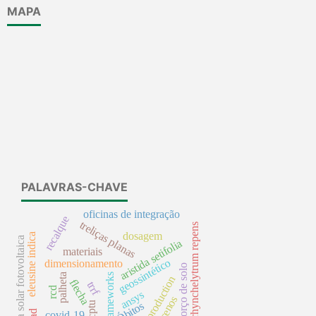
MAPA
PALAVRAS-CHAVE
oficinas de integração
recalque
treliças planas
rhynchelytrum repens
dosagem
eleusine indica
usina solar fotovoltaica
aristida setifolia
materiais
geossintético
dimensionamento
reforço de solo
palheta
frameworks
hay production
flecha
trrf
rcd
ansys
Óbitos
cptu
covid-19