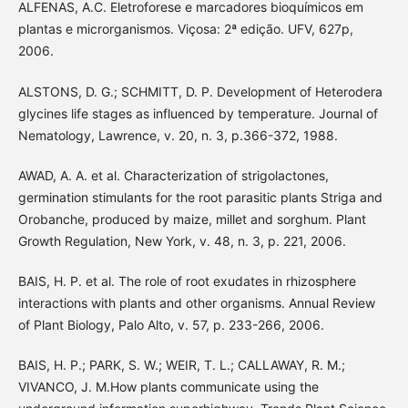
ALFENAS, A.C. Eletroforese e marcadores bioquímicos em
plantas e microrganismos. Viçosa: 2ª edição. UFV, 627p,
2006.
ALSTONS, D. G.; SCHMITT, D. P. Development of Heterodera
glycines life stages as influenced by temperature. Journal of
Nematology, Lawrence, v. 20, n. 3, p.366-372, 1988.
AWAD, A. A. et al. Characterization of strigolactones,
germination stimulants for the root parasitic plants Striga and
Orobanche, produced by maize, millet and sorghum. Plant
Growth Regulation, New York, v. 48, n. 3, p. 221, 2006.
BAIS, H. P. et al. The role of root exudates in rhizosphere
interactions with plants and other organisms. Annual Review
of Plant Biology, Palo Alto, v. 57, p. 233-266, 2006.
BAIS, H. P.; PARK, S. W.; WEIR, T. L.; CALLAWAY, R. M.;
VIVANCO, J. M.How plants communicate using the