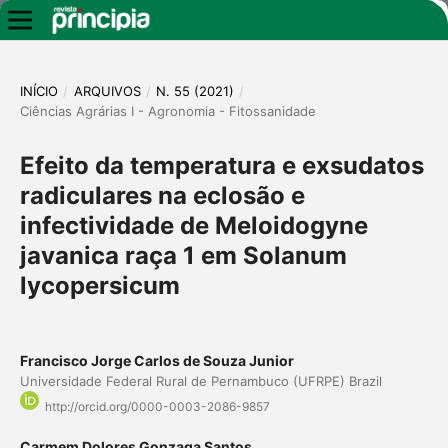
INÍCIO
/
ARQUIVOS
/
N. 55 (2021)
/
Ciências Agrárias I - Agronomia - Fitossanidade
Efeito da temperatura e exsudatos
radiculares na eclosão e
infectividade de Meloidogyne
javanica raça 1 em Solanum
lycopersicum
Francisco Jorge Carlos de Souza Junior
Universidade Federal Rural de Pernambuco (UFRPE) Brazil
http://orcid.org/0000-0003-2086-9857
Carmem Dolores Gonzaga Santos