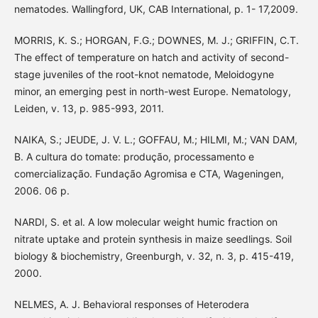
nematodes. Wallingford, UK, CAB International, p. 1- 17,2009.
MORRIS, K. S.; HORGAN, F.G.; DOWNES, M. J.; GRIFFIN, C.T.
The effect of temperature on hatch and activity of second-
stage juveniles of the root-knot nematode, Meloidogyne
minor, an emerging pest in north-west Europe. Nematology,
Leiden, v. 13, p. 985-993, 2011.
NAIKA, S.; JEUDE, J. V. L.; GOFFAU, M.; HILMI, M.; VAN DAM,
B. A cultura do tomate: produção, processamento e
comercialização. Fundação Agromisa e CTA, Wageningen,
2006. 06 p.
NARDI, S. et al. A low molecular weight humic fraction on
nitrate uptake and protein synthesis in maize seedlings. Soil
biology & biochemistry, Greenburgh, v. 32, n. 3, p. 415-419,
2000.
NELMES, A. J. Behavioral responses of Heterodera