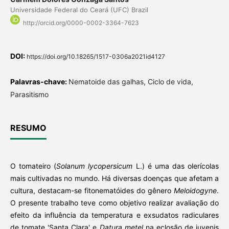
Universidade Federal do Ceará (UFC) Brazil
http://orcid.org/0000-0002-3364-7623
DOI:
https://doi.org/10.18265/1517-0306a2021id4127
Palavras-chave:
Nematoide das galhas, Ciclo de vida,
Parasitismo
RESUMO
O tomateiro (
Solanum lycopersicum
L.) é uma das olerícolas
mais cultivadas no mundo. Há diversas doenças que afetam a
cultura, destacam-se fitonematóides do gênero
Meloidogyne
.
O presente trabalho teve como objetivo realizar avaliação do
efeito da influência da temperatura e exsudatos radiculares
de tomate 'Santa Clara' e
Datura metel
na eclosão de juvenis