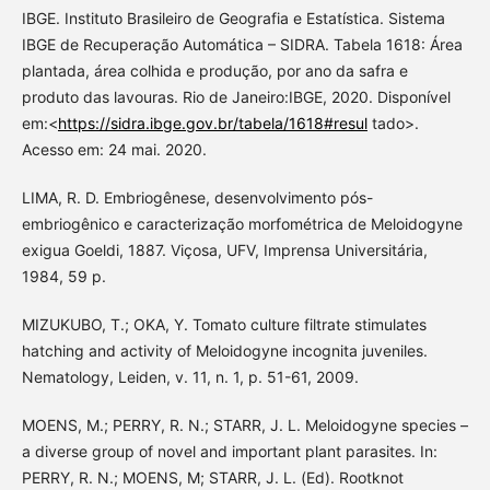
IBGE. Instituto Brasileiro de Geografia e Estatística. Sistema
IBGE de Recuperação Automática – SIDRA. Tabela 1618: Área
plantada, área colhida e produção, por ano da safra e
produto das lavouras. Rio de Janeiro:IBGE, 2020. Disponível
em:<
https://sidra.ibge.gov.br/tabela/1618#resul
tado>.
Acesso em: 24 mai. 2020.
LIMA, R. D. Embriogênese, desenvolvimento pós-
embriogênico e caracterização morfométrica de Meloidogyne
exigua Goeldi, 1887. Viçosa, UFV, Imprensa Universitária,
1984, 59 p.
MIZUKUBO, T.; OKA, Y. Tomato culture filtrate stimulates
hatching and activity of Meloidogyne incognita juveniles.
Nematology, Leiden, v. 11, n. 1, p. 51-61, 2009.
MOENS, M.; PERRY, R. N.; STARR, J. L. Meloidogyne species –
a diverse group of novel and important plant parasites. In:
PERRY, R. N.; MOENS, M; STARR, J. L. (Ed). Rootknot