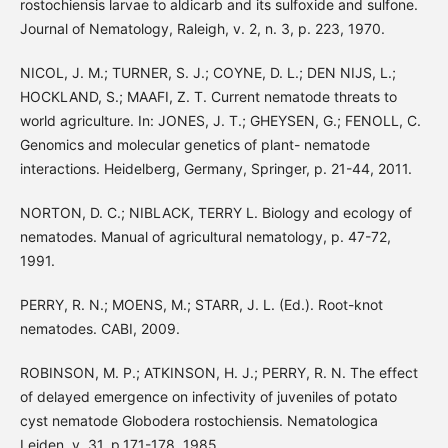
rostochiensis larvae to aldicarb and its sulfoxide and sulfone.
Journal of Nematology, Raleigh, v. 2, n. 3, p. 223, 1970.
NICOL, J. M.; TURNER, S. J.; COYNE, D. L.; DEN NIJS, L.;
HOCKLAND, S.; MAAFI, Z. T. Current nematode threats to
world agriculture. In: JONES, J. T.; GHEYSEN, G.; FENOLL, C.
Genomics and molecular genetics of plant- nematode
interactions. Heidelberg, Germany, Springer, p. 21-44, 2011.
NORTON, D. C.; NIBLACK, TERRY L. Biology and ecology of
nematodes. Manual of agricultural nematology, p. 47-72,
1991.
PERRY, R. N.; MOENS, M.; STARR, J. L. (Ed.). Root-knot
nematodes. CABI, 2009.
ROBINSON, M. P.; ATKINSON, H. J.; PERRY, R. N. The effect
of delayed emergence on infectivity of juveniles of potato
cyst nematode Globodera rostochiensis. Nematologica
Leiden, v. 31, p.171-178, 1985.