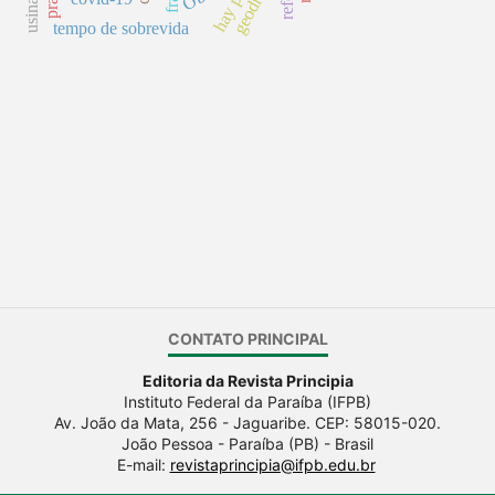
geodrenos
prad
tempo de sobrevida
CONTATO PRINCIPAL
Editoria da Revista Principia
Instituto Federal da Paraíba (IFPB)
Av. João da Mata, 256 - Jaguaribe. CEP: 58015-020.
João Pessoa - Paraíba (PB) - Brasil
E-mail:
revistaprincipia@ifpb.edu.br