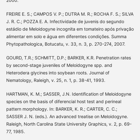
2000.
FREIRE E. S.; CAMPOS V. P.; DUTRA M. R.; ROCHA F. S.; SILVA
J. R. C.; POZZA E. A. Infectividade de juvenis do segundo
estádio de Meloidogyne incognita em tomateiro após privação
alimentar em solo e água em diferentes condições. Summa
Phytopathologica, Botucatu, v. 33, n. 3, p. 270-274, 2007.
GOURD, T.R.; SCHMITT, D.P.; BARKER, K.R. Penetration rates
by second-stage juveniles of Meloidogyne spp. and
Heterodera glycines into soybean roots. Journal of
Nematology, Raleigh, v. 25, n. 1, p. 38-41, 1993.
HARTMAN, K. M.; SASSER, J.N. Identification of Meloidogyne
species on the basis of diferencial host test and perineal
pattern morphology. In: BARKER, K. R.; CARTER, C. C.;
SASSER J. N. (eds.). An advanced treatise on Meloidogyne.
Raleigh, North Carolina State University Graphics, v. 2, p. 69-
77, 1985.