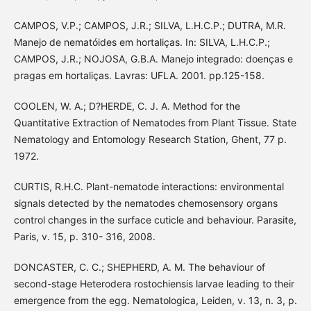
CAMPOS, V.P.; CAMPOS, J.R.; SILVA, L.H.C.P.; DUTRA, M.R.
Manejo de nematóides em hortaliças. In: SILVA, L.H.C.P.;
CAMPOS, J.R.; NOJOSA, G.B.A. Manejo integrado: doenças e
pragas em hortaliças. Lavras: UFLA. 2001. pp.125-158.
COOLEN, W. A.; D?HERDE, C. J. A. Method for the
Quantitative Extraction of Nematodes from Plant Tissue. State
Nematology and Entomology Research Station, Ghent, 77 p.
1972.
CURTIS, R.H.C. Plant-nematode interactions: environmental
signals detected by the nematodes chemosensory organs
control changes in the surface cuticle and behaviour. Parasite,
Paris, v. 15, p. 310- 316, 2008.
DONCASTER, C. C.; SHEPHERD, A. M. The behaviour of
second-stage Heterodera rostochiensis larvae leading to their
emergence from the egg. Nematologica, Leiden, v. 13, n. 3, p.