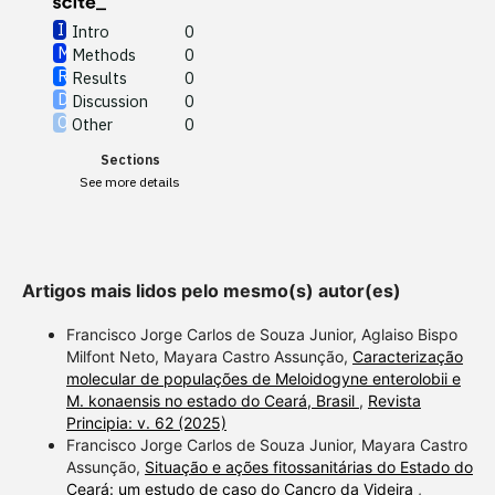
Intro
0
Methods
0
See how this article has been
Results
0
cited at
scite.ai
Discussion
0
Other
0
Scite shows how a scientific
Sections
paper has been cited by
See more details
providing the context of the
citation, a classification
describing whether it
supports, mentions, or
Artigos mais lidos pelo mesmo(s) autor(es)
contrasts the cited claim, and
a label indicating in which
Francisco Jorge Carlos de Souza Junior, Aglaiso Bispo
section the citation was
Milfont Neto, Mayara Castro Assunção,
Caracterização
molecular de populações de Meloidogyne enterolobii e
made.
M. konaensis no estado do Ceará, Brasil
,
Revista
Principia: v. 62 (2025)
Francisco Jorge Carlos de Souza Junior, Mayara Castro
Assunção,
Situação e ações fitossanitárias do Estado do
Ceará: um estudo de caso do Cancro da Videira
,