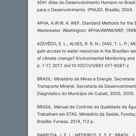
ADH: Atlas do Desenvolvimento Humano no Brasil
para o Desenvolvimento. (PNUD). Brasília; 2004.
APHA, A.W.W. A. WEF. Standard Methods for the 
Wastewater. Washington: APHA/AWWA/WEF, 1998
AZEVÊDO, E. L.; ALVES, R. R. N.; DIAS, T. L. P.;
gain access to water resources in the Brazilian se
of climate change? Environmental Monitoring and 
p. 1-17, 2017. doi:10.1007/s10661-017-6087-z
BRASIL: Ministério de Minas e Energia. Secretaria
Transporte Mineral. Secretaria de Desenvolvimento
Diagnóstico do Município de Cubati, 2005; 2005.
BRASIL. Manual de Controle da Qualidade da Águ
Trabalham em ETAS. Ministério da Saúde, Fundaç
Brasília: Funasa, 2014, 112 p.
BARBOSA, J. E. L.; MEDEIROS, E. S. F.; BRASIL, J