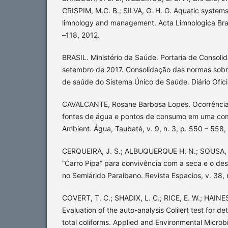
CRISPIM, M.C. B.; SILVA, G. H. G. Aquatic systems 
limnology and management. Acta Limnologica Brasil
–118, 2012.
BRASIL. Ministério da Saúde. Portaria de Consoli
setembro de 2017. Consolidação das normas sobre
de saúde do Sistema Único de Saúde. Diário Oficial
CAVALCANTE, Rosane Barbosa Lopes. Ocorrência 
fontes de água e pontos de consumo em uma com
Ambient. Água, Taubaté, v. 9, n. 3, p. 550 – 558,
CERQUEIRA, J. S.; ALBUQUERQUE H. N.; SOUSA, F
“Carro Pipa” para convivência com a seca e o de
no Semiárido Paraibano. Revista Espacios, v. 38, n.
COVERT, T. C.; SHADIX, L. C.; RICE, E. W.; HAINE
Evaluation of the auto-analysis Colilert test for d
total coliforms. Applied and Environmental Microb