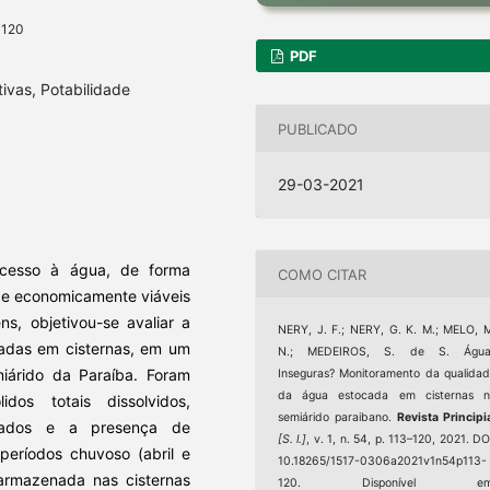
-120
PDF
tivas, Potabilidade
PUBLICADO
29-03-2021
acesso à água, de forma
COMO CITAR
 e economicamente viáveis
ens, objetivou-se avaliar a
NERY, J. F.; NERY, G. K. M.; MELO, 
nadas em cisternas, em um
N.; MEDEIROS, S. de S. Água
miárido da Paraíba. Foram
Inseguras? Monitoramento da qualida
da água estocada em cisternas n
idos totais dissolvidos,
semiárido paraibano.
Revista Principi
genados e a presença de
[S. l.]
, v. 1, n. 54, p. 113–120, 2021. DO
 períodos chuvoso (abril e
10.18265/1517-0306a2021v1n54p113-
armazenada nas cisternas
120. Disponível em