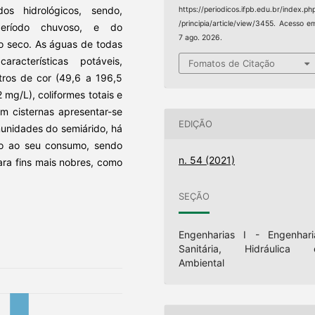
os hidrológicos, sendo,
https://periodicos.ifpb.edu.br/index.ph
/principia/article/view/3455. Acesso e
período chuvoso, e do
7 ago. 2026.
do seco. As águas de todas
acterísticas potáveis,
Fomatos de Citação
tros de cor (49,6 a 196,5
2 mg/L), coliformes totais e
 cisternas apresentar-se
EDIÇÃO
unidades do semiárido, há
io ao seu consumo, sendo
n. 54 (2021)
ara fins mais nobres, como
SEÇÃO
Engenharias I - Engenhari
Sanitária, Hidráulica 
Ambiental