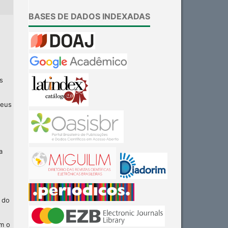
BASES DE DADOS INDEXADAS
s
seus
a
 do
am o