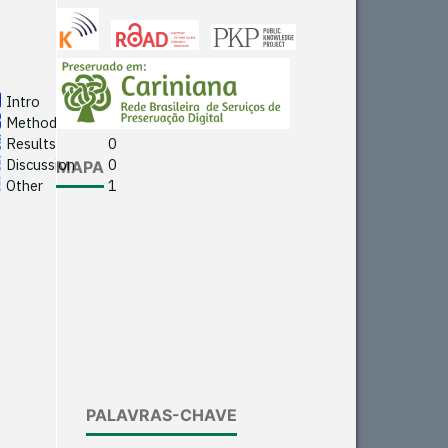
Results
0
Discussion
0
Other
1
Intro
0
Methods
0
See how this article has been
Results
0
cited at
scite.ai
Discussion
0
MAPA
Other
1
Scite shows how a scientific
paper has been cited by
providing the context of the
citation, a classification
describing whether it
supports, mentions, or
contrasts the cited claim, and
a label indicating in which
section the citation was
PALAVRAS-CHAVE
made.