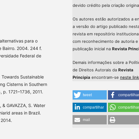
devido crédito pela criação origina
Os autores estão autorizados a en
a versão do artigo publicado nest
revista em repositório instituciona
alternativas para o
com reconhecimento de autoria e
Bairro. 2004. 244 f.
publicação inicial na
Revista Princ
versidade Federal de
Demais informações sobre a Políti
de Direitos Autorais da
Revista
. Towards Sustainable
Principia
encontram-se
neste link
ng Cisterns in Southern
, p. 1721–1736, 2011.
tweet
compartilha
., & GAVAZZA, S. Water
compartilhar
compartilha
iarid areas in Brazil.
mail
 2014.