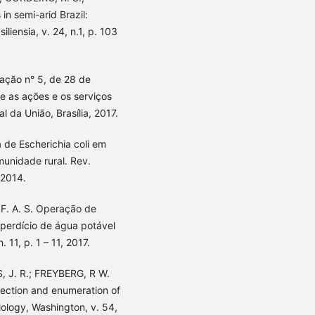
in semi-arid Brazil:
iensia, v. 24, n.1, p. 103
dação n° 5, de 28 de
 as ações e os serviços
 da União, Brasília, 2017.
de Escherichia coli em
unidade rural. Rev.
 2014.
. A. S. Operação de
sperdício de água potável
 11, p. 1 – 11, 2017.
S, J. R.; FREYBERG, R W.
etection and enumeration of
iology, Washington, v. 54,