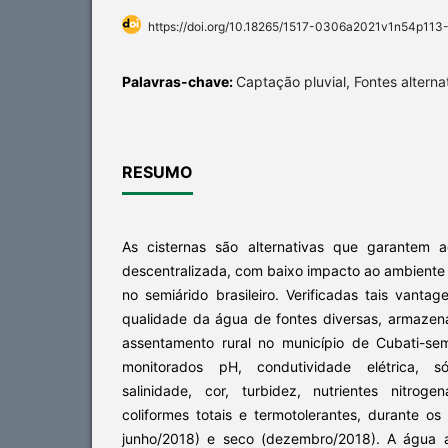
https://doi.org/10.18265/1517-0306a2021v1n54p113
Palavras-chave:
Captação pluvial, Fontes alterna
RESUMO
As cisternas são alternativas que garantem 
descentralizada, com baixo impacto ao ambiente
no semiárido brasileiro. Verificadas tais vantag
qualidade da água de fontes diversas, armaze
assentamento rural no município de Cubati-se
monitorados pH, condutividade elétrica, sól
salinidade, cor, turbidez, nutrientes nitro
coliformes totais e termotolerantes, durante os
junho/2018) e seco (dezembro/2018). A água 