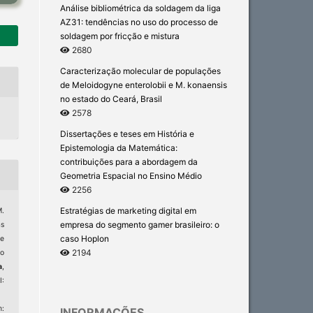
Análise bibliométrica da soldagem da liga
AZ31: tendências no uso do processo de
soldagem por fricção e mistura
2680
Caracterização molecular de populações
de Meloidogyne enterolobii e M. konaensis
no estado do Ceará, Brasil
2578
Dissertações e teses em História e
Epistemologia da Matemática:
contribuições para a abordagem da
Geometria Espacial no Ensino Médio
2256
Estratégias de marketing digital em
M.
empresa do segmento gamer brasileiro: o
s
caso Hoplon
de
2194
o
a
,
I:
:
INFORMAÇÕES