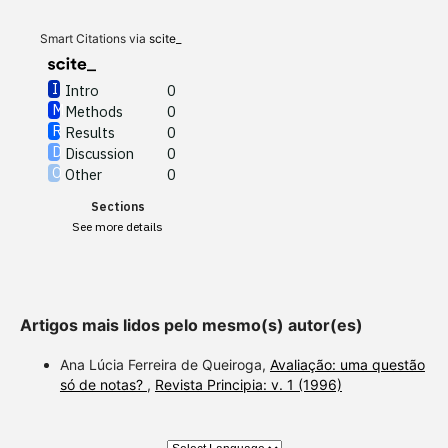
Discussion
0
Other
0
Smart Citations via
scite_
Intro
0
Methods
0
See how this article has been
Results
0
cited at
scite.ai
Discussion
0
Other
0
Scite shows how a scientific
Sections
paper has been cited by
See more details
providing the context of the
citation, a classification
describing whether it
supports, mentions, or
Artigos mais lidos pelo mesmo(s) autor(es)
contrasts the cited claim, and
a label indicating in which
Ana Lúcia Ferreira de Queiroga,
Avaliação: uma questão
section the citation was
só de notas?
,
Revista Principia: v. 1 (1996)
made.