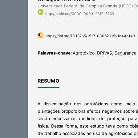
Universidade Federal de Campina Grande (UFCG) Br
http://orcid.org/0000-0003-2615-8263
https://doi.org/10.18265/1517-03062015v1n44p143-
Palavras-chave:
Agrotóxico, DPIVAS, Segurança 
RESUMO
A disseminação dos agrotóxicos como meio d
plantações proporciona efeitos negativos sobre 
sendo necessárias medidas de proteção para 
física. Dessa forma, este estudo teve como obje
de trabalho associadas ao uso de agrotóxicos p