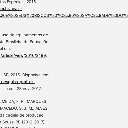
tos Especiais, 2016.
m.br/anais-
%20E%20SEUS%20RISCOS%20%C3%80%20SA%C3%9ADE%20DO%
O uso de equipamentos de
sta Brasileira de Educação
el em:
/article/view/3016/2499
.
USP, 2015. Disponível em:
pesquisa-prof-dr-
esso em: 23 nov. 2017.
LMEIDA, F. P.; MARQUES,
.; MACEDO, S. J. M.; ALVES,
e da cadeia de produção
e Sousa-PB (2012-2017).