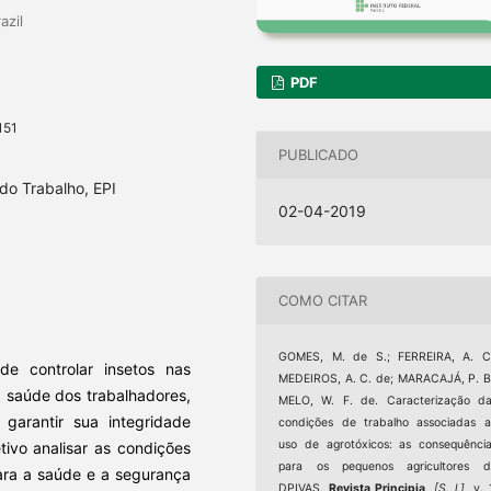
azil
PDF
151
PUBLICADO
do Trabalho, EPI
02-04-2019
COMO CITAR
GOMES, M. de S.; FERREIRA, A. C.
e controlar insetos nas
MEDEIROS, A. C. de; MARACAJÁ, P. B
a saúde dos trabalhadores,
MELO, W. F. de. Caracterização d
garantir sua integridade
condições de trabalho associadas 
uso de agrotóxicos: as consequênci
tivo analisar as condições
para os pequenos agricultores d
ara a saúde e a segurança
DPIVAS.
Revista Principia
,
[S. l.]
, v. 