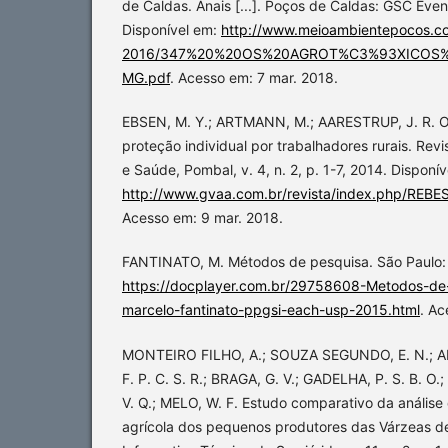
de Caldas. Anais [...]. Poços de Caldas: GSC Even
Disponível em:
http://www.meioambientepocos.co
2016/347%20%20OS%20AGROT%C3%93XICOS
MG.pdf
. Acesso em: 7 mar. 2018.
EBSEN, M. Y.; ARTMANN, M.; AARESTRUP, J. R. 
proteção individual por trabalhadores rurais. Revi
e Saúde, Pombal, v. 4, n. 2, p. 1-7, 2014. Disponív
http://www.gvaa.com.br/revista/index.php/REBES
Acesso em: 9 mar. 2018.
FANTINATO, M. Métodos de pesquisa. São Paulo: 
https://docplayer.com.br/29758608-Metodos-de-
marcelo-fantinato-ppgsi-each-usp-2015.html
. Ac
MONTEIRO FILHO, A.; SOUZA SEGUNDO, E. N.; A
F. P. C. S. R.; BRAGA, G. V.; GADELHA, P. S. B. O
V. Q.; MELO, W. F. Estudo comparativo da anális
agrícola dos pequenos produtores das Várzeas d