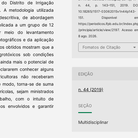
do Distrito de Irrigação
n. 44, p. 143–151, 2019. DOI
. A metodologia utilizada
10.18265/1517-03062015v1n44p143-
 descritiva, de abordagem
151. Disponível em
https://periodicos.ifpb.edu.br/index.ph
aplicada a um grupo de 12
/principia/article/view/2197. Acesso e
or meio do levantamento
8 ago. 2026.
fotográficos e da aplicação
dos obtidos mostram que a
Fomatos de Citação
agrotóxicos sob condições
ainda mais o potencial de
clararem conhecer alguns
EDIÇÃO
icultoras não receberam
se modo, torna-se de suma
n. 44 (2019)
rícolas, sejam ministrados
balho, com o intuito de
SEÇÃO
s envolvidos e garantir
Multidisciplinar