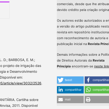
comerciais, desde que lhe atribu
devido crédito pela criação origina
Os autores estão autorizados a en
a versão do artigo publicado nest
revista em repositório instituciona
com reconhecimento de autoria e
publicação inicial na
Revista Princ
Demais informações sobre a Políti
. D.; BARBOSA, E. M.;
de Direitos Autorais da
Revista
o projeto de irrigação das
Principia
encontram-se
neste link
ogia e Desenvolvimento
 Disponível em:
tweet
compartilha
S/article/view/3032/2526
.
compartilhar
compartilha
ITÁRIA. Cartilha sobre
mail
 Anvisa, 2011. Disponível