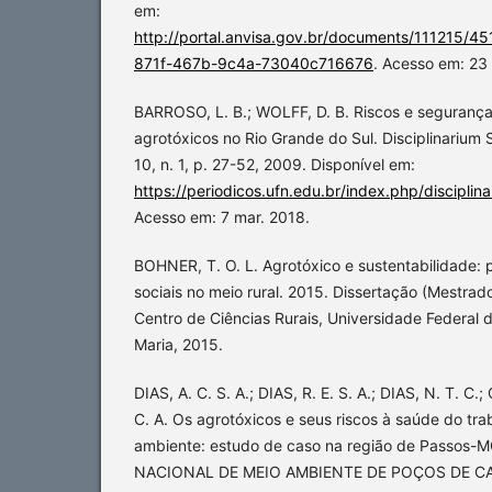
em:
http://portal.anvisa.gov.br/documents/11121
871f-467b-9c4a-73040c716676
. Acesso em: 23
BARROSO, L. B.; WOLFF, D. B. Riscos e segurança
agrotóxicos no Rio Grande do Sul. Disciplinarium S
10, n. 1, p. 27-52, 2009. Disponível em:
https://periodicos.ufn.edu.br/index.php/discipli
Acesso em: 7 mar. 2018.
BOHNER, T. O. L. Agrotóxico e sustentabilidade: 
sociais no meio rural. 2015. Dissertação (Mestrad
Centro de Ciências Rurais, Universidade Federal 
Maria, 2015.
DIAS, A. C. S. A.; DIAS, R. E. S. A.; DIAS, N. T. C
C. A. Os agrotóxicos e seus riscos à saúde do tra
ambiente: estudo de caso na região de Passos
NACIONAL DE MEIO AMBIENTE DE POÇOS DE CAL