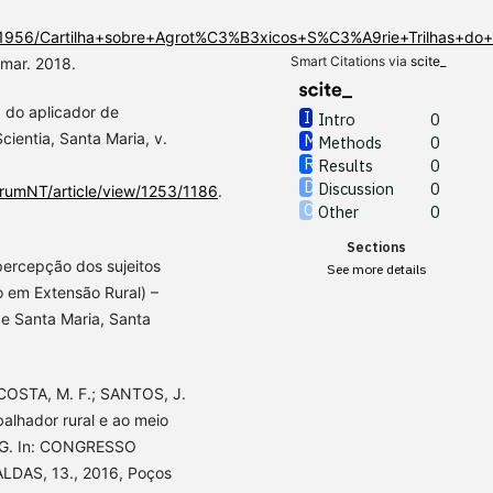
5/451956/Cartilha+sobre+Agrot%C3%B3xicos+S%C3%A9rie+Trilhas+d
Smart Citations via
scite_
 mar. 2018.
 do aplicador de
Intro
0
cientia, Santa Maria, v.
Methods
0
Results
0
Discussion
0
narumNT/article/view/1253/1186
.
Other
0
Sections
percepção dos sujeitos
See more details
o em Extensão Rural) –
de Santa Maria, Santa
.; COSTA, M. F.; SANTOS, J.
balhador rural e ao meio
-MG. In: CONGRESSO
DAS, 13., 2016, Poços