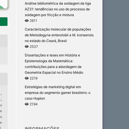
Análise bibliométrica da soldagem da liga
AZ31: tendências no uso do processo de
soldagem por fricção e mistura
2611
Caracterização molecular de populações
de Meloidogyne enterolobii e M. konaensis
no estado do Ceará, Brasil
2537
Dissertações e teses em História e
Epistemologia da Matemática:
contribuições para a abordagem da
Geometria Espacial no Ensino Médio
2219
Estratégias de marketing digital em
empresa do segmento gamer brasileiro: o
;
caso Hoplon
.;
2194
as
ao
as
o
INFORMAÇÕES
1,