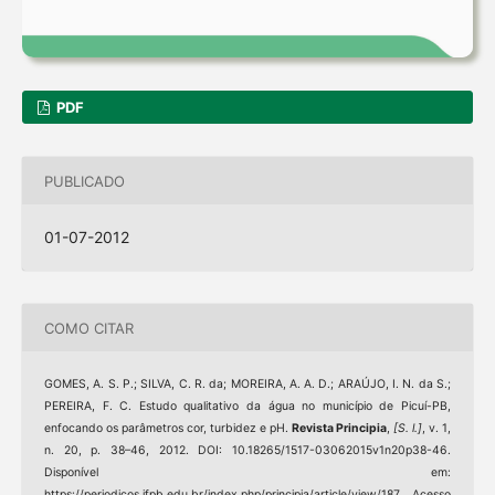
PDF
PUBLICADO
01-07-2012
COMO CITAR
GOMES, A. S. P.; SILVA, C. R. da; MOREIRA, A. A. D.; ARAÚJO, I. N. da S.;
PEREIRA, F. C. Estudo qualitativo da água no município de Picuí-PB,
enfocando os parâmetros cor, turbidez e pH.
Revista Principia
,
[S. l.]
, v. 1,
n. 20, p. 38–46, 2012. DOI: 10.18265/1517-03062015v1n20p38-46.
Disponível em:
https://periodicos.ifpb.edu.br/index.php/principia/article/view/187. Acesso