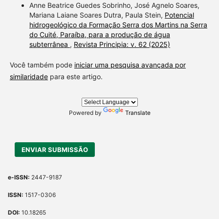
Anne Beatrice Guedes Sobrinho, José Agnelo Soares,
Mariana Laiane Soares Dutra, Paula Stein,
Potencial
hidrogeológico da Formação Serra dos Martins na Serra
do Cuité, Paraíba, para a produção de água
subterrânea
,
Revista Principia: v. 62 (2025)
Você também pode
iniciar uma pesquisa avançada por
similaridade
para este artigo.
Powered by
Translate
ENVIAR SUBMISSÃO
e-ISSN:
2447-9187
ISSN:
1517-0306
DOI:
10.18265