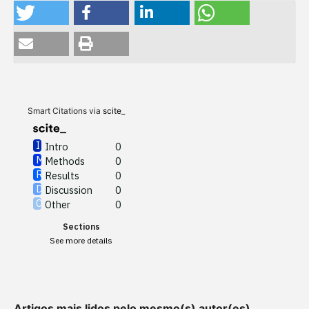
Intro
0
Methods
0
Results
0
Discussion
0
Other
0
Smart Citations via
scite_
Intro
0
Methods
0
See how this article has been
Results
0
cited at
scite.ai
Discussion
0
Other
0
Scite shows how a scientific
Sections
paper has been cited by
See more details
providing the context of the
citation, a classification
describing whether it
supports, mentions, or
Artigos mais lidos pelo mesmo(s) autor(es)