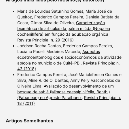
contrasts the cited claim, and
a label indicating in which
Maria de Lourdes Saturnino Gomes, Maria José de
section the citation was
Queiroz, Frederico Campos Pereira, Daniela Batista da
Costa, Gilmar Silva de Oliveira,
Caracterização
made.
biométrica de artículos da palma miúda (Nopalea
cochenillifera) em função da adubação orgânica
,
Revista Principia: n. 29 (2016)
Joédson Rocha Dantas, Frederico Campos Pereira,
Luciano Pacelli Medeiros Macedo,
Aspectos
ecoetnoentomológicos e socioeconômicos da atividade
apícola no município de Cuité-PB
,
Revista Principia: n.
43 (2018)
Frederico Campos Pereira, José Maricléferson Gomes e
Silva, Aline R. de O. Dantas, Anny Kelly Vasconcelos de
Oliveira Lima,
Avaliação do desenvolvimento de um
bosque de sabiá (Mimosa caesalpiniifolia, Benth.)
(Fabaceae) no Agreste Paraibano
,
Revista Principia: n.
18 (2011)
Artigos Semelhantes