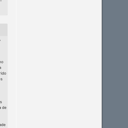
-
,
no
a
rido
es
os
a
de
dade