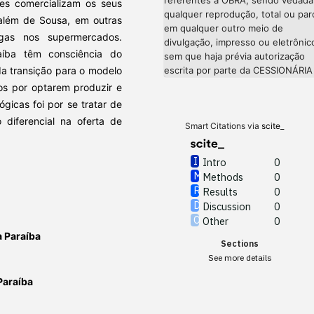
res comercializam os seus
qualquer reprodução, total ou parc
lém de Sousa, em outras
em qualquer outro meio de
egas nos supermercados.
divulgação, impresso ou eletrônic
aíba têm consciência do
sem que haja prévia autorização
a transição para o modelo
escrita por parte da CESSIONÁRIA
os por optarem produzir e
ógicas foi por se tratar de
 diferencial na oferta de
Smart Citations via
scite_
Intro
0
Methods
0
Results
0
Discussion
0
Other
0
a Paraíba
Sections
See more details
 Paraíba