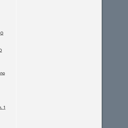
a
 O
O
 no
. 1