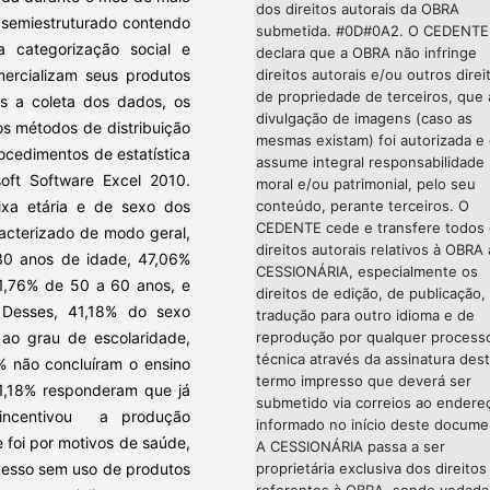
dos direitos autorais da OBRA
o semiestruturado contendo
submetida. #0D#0A2. O CEDENTE
a categorização social e
declara que a OBRA não infringe
mercializam seus produtos
direitos autorais e/ou outros direi
de propriedade de terceiros, que 
ós a coleta dos dados, os
divulgação de imagens (caso as
s métodos de distribuição
mesmas existam) foi autorizada e
ocedimentos de estatística
assume integral responsabilidade
soft Software Excel 2010.
moral e/ou patrimonial, pelo seu
ixa etária e de sexo dos
conteúdo, perante terceiros. O
CEDENTE cede e transfere todos
racterizado de modo geral,
direitos autorais relativos à OBRA 
 30 anos de idade, 47,06%
CESSIONÁRIA, especialmente os
1,76% de 50 a 60 anos, e
direitos de edição, de publicação,
Desses, 41,18% do sexo
tradução para outro idioma e de
ao grau de escolaridade,
reprodução por qualquer process
técnica através da assinatura des
% não concluíram o ensino
termo impresso que deverá ser
41,18% responderam que já
submetido via correios ao endere
incentivou a produção
informado no início deste docume
 foi por motivos de saúde,
A CESSIONÁRIA passa a ser
ocesso sem uso de produtos
proprietária exclusiva dos direitos
referentes à OBRA, sendo vedada