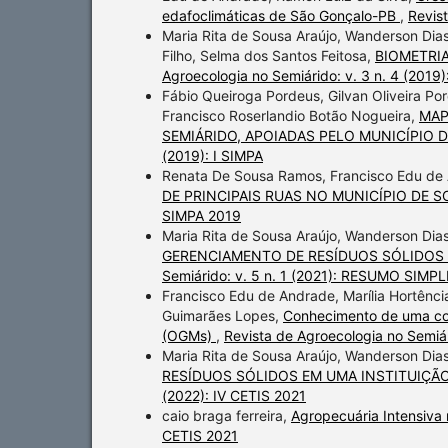
edafoclimáticas de São Gonçalo-PB
,
Revist
Maria Rita de Sousa Araújo, Wanderson Dias
Filho, Selma dos Santos Feitosa,
BIOMETRIA
Agroecologia no Semiárido: v. 3 n. 4 (2019)
Fábio Queiroga Pordeus, Gilvan Oliveira Por
Francisco Roserlandio Botão Nogueira,
MAP
SEMIÁRIDO, APOIADAS PELO MUNICÍPIO 
(2019): I SIMPA
Renata De Sousa Ramos, Francisco Edu de
DE PRINCIPAIS RUAS NO MUNICÍPIO DE 
SIMPA 2019
Maria Rita de Sousa Araújo, Wanderson Dia
GERENCIAMENTO DE RESÍDUOS SÓLIDOS 
Semiárido: v. 5 n. 1 (2021): RESUMO SIMPLE
Francisco Edu de Andrade, Marília Hortência
Guimarães Lopes,
Conhecimento de uma co
(OGMs)
,
Revista de Agroecologia no Semiári
Maria Rita de Sousa Araújo, Wanderson Dia
RESÍDUOS SÓLIDOS EM UMA INSTITUIÇÃ
(2022): IV CETIS 2021
caio braga ferreira,
Agropecuária Intensiva 
CETIS 2021