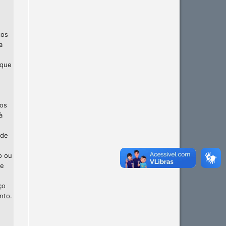
tos
a
 que
 os
à
 de
o ou
te
ço
nto.