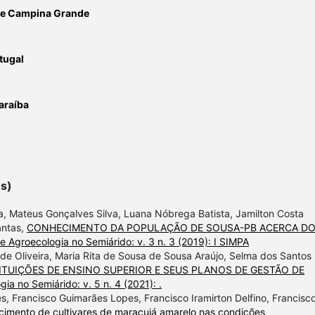
 de Campina Grande
tugal
Paraíba
es)
a, Mateus Gonçalves Silva, Luana Nóbrega Batista, Jamilton Costa
antas,
CONHECIMENTO DA POPULAÇÃO DE SOUSA-PB ACERCA D
e Agroecologia no Semiárido: v. 3 n. 3 (2019): I SIMPA
de Oliveira, Maria Rita de Sousa de Sousa Araújo, Selma dos Santos
ITUIÇÕES DE ENSINO SUPERIOR E SEUS PLANOS DE GESTÃO DE
ia no Semiárido: v. 5 n. 4 (2021): .
s, Francisco Guimarães Lopes, Francisco Iramirton Delfino, Francisc
cimento de cultivares de maracujá amarelo nas condições