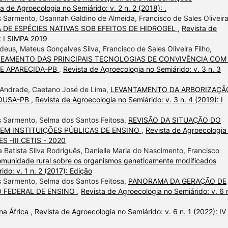
a de Agroecologia no Semiárido: v. 2 n. 2 (2018): .
 Sarmento, Osannah Galdino de Almeida, Francisco de Sales Oliveir
 DE ESPÉCIES NATIVAS SOB EFEITOS DE HIDROGEL
,
Revista de
: I SIMPA 2019
deus, Mateus Gonçalves Silva, Francisco de Sales Oliveira Filho,
EAMENTO DAS PRINCIPAIS TECNOLOGIAS DE CONVIVÊNCIA COM
DE APARECIDA-PB
,
Revista de Agroecologia no Semiárido: v. 3 n. 3
 Andrade, Caetano José de Lima,
LEVANTAMENTO DA ARBORIZAÇÃ
SOUSA-PB
,
Revista de Agroecologia no Semiárido: v. 3 n. 4 (2019): I
s Sarmento, Selma dos Santos Feitosa,
REVISÃO DA SITUAÇÃO DO
EM INSTITUIÇÕES PÚBLICAS DE ENSINO
,
Revista de Agroecologia
S -III CETIS - 2020
 Batista Silva Rodriguês, Danielle Maria do Nascimento, Francisco
munidade rural sobre os organismos geneticamente modificados
do: v. 1 n. 2 (2017): Edição
s Sarmento, Selma dos Santos Feitosa,
PANORAMA DA GERAÇÃO DE
O FEDERAL DE ENSINO
,
Revista de Agroecologia no Semiárido: v. 6 n
na África
,
Revista de Agroecologia no Semiárido: v. 6 n. 1 (2022): IV