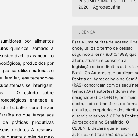
RESUMO SIMPLES -III CETIS 
2020 - Agropecuária
LICENÇA
umidores por alimentos
Esta é uma
revista
de acesso livre
dutos químicos, somado a
onde, utiliza o termo de cessão
seguindo a lei nº 9.610/1998, que
sustentável alavancou o
altera, atualiza e consolida a
cológicos, produzidos por
legislação sobre direitos autorais 
qual se utiliza materiais e
Brasil. Os Autores que publicam n
a familiar, enaltecendo-se
Revista
de Agroecologia no Semiá
ubsistemas se interligam,
(RAS) concordam com os seguint
termos:O(s) autor(es) doravante
ernos. O estudo sobre
designado(s) CEDENTE, por meio
roecológicos enaltece a
desta, cede e transfere, de forma
ste trabalho caracterizar
gratuita, a propriedade dos direit
 Paraíba no que tange aos
autorais relativos à OBRA à
Revist
 de práticas produtivas
Agroecologia no Semiárido. O
CEDENTE declara que é (são)
 seus produtos.
A pesquisa
autor(es) e titular(es) da proprie
izada durante o mês de maio