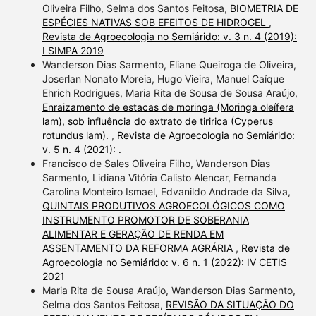
Oliveira Filho, Selma dos Santos Feitosa,
BIOMETRIA DE
ESPÉCIES NATIVAS SOB EFEITOS DE HIDROGEL
,
Revista de Agroecologia no Semiárido: v. 3 n. 4 (2019):
I SIMPA 2019
Wanderson Dias Sarmento, Eliane Queiroga de Oliveira,
Joserlan Nonato Moreia, Hugo Vieira, Manuel Caíque
Ehrich Rodrigues, Maria Rita de Sousa de Sousa Araújo,
Enraizamento de estacas de moringa (Moringa oleífera
lam), sob influência do extrato de tiririca (Cyperus
rotundus lam).
,
Revista de Agroecologia no Semiárido:
v. 5 n. 4 (2021): .
Francisco de Sales Oliveira Filho, Wanderson Dias
Sarmento, Lidiana Vitória Calisto Alencar, Fernanda
Carolina Monteiro Ismael, Edvanildo Andrade da Silva,
QUINTAIS PRODUTIVOS AGROECOLÓGICOS COMO
INSTRUMENTO PROMOTOR DE SOBERANIA
ALIMENTAR E GERAÇÃO DE RENDA EM
ASSENTAMENTO DA REFORMA AGRÁRIA
,
Revista de
Agroecologia no Semiárido: v. 6 n. 1 (2022): IV CETIS
2021
Maria Rita de Sousa Araújo, Wanderson Dias Sarmento,
Selma dos Santos Feitosa,
REVISÃO DA SITUAÇÃO DO