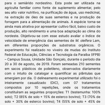
para o semiárido nordestino. Esta pode ser utilizada na
agriculta familiar como fonte de suplemento alimentar, pelo
seu alto valor nutritivo, na purificação de água, uso medicinal,
na extração de óleo de suas sementes e na produção de
forragem para a alimentação de animais. A espécie torna-se
ainda mais atrativa por apresentar cultivo fácil, baixo custo de
produção, alto rendimento e uma boa adaptação ao clima do
nordeste.
Objetivou-se com esse estudo
avaliar o índice de
velocidade de emergência das sementes de
M. oleífera
Lam,
em diferentes proporções de substratos orgânicos. O
experimento foi realizado no viveiro de mudas do Instituto
Federal de Educação, Ciências e Tecnologia da Paraíba (IFPB)
– Campus Sousa, Unidade São Gonçalo, durante o período dia
20 a 30 de agosto, de 2019. Foram semeadas 210 sementes
em sacos plásticos de polietileno, observados diariamente
com o intuito de catalogar e quantificar as plântulas que
emergiam por dia. O delineamento experimental utilizado foi o
inteiramente casualizado (DIC), com 07 tratamentos
compostos por 10 repetições, onde os tratamentos
constituíram as seguintes proporções: T1 (testemunha: 100%
solo); T2 (85% de solo + 15% de esterco bovino); T3 (70% de
solo + 30% de esterco bovino); T4 (55% de solo + 45% de