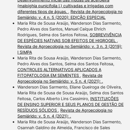
(malpighia punicifolia l.) cultivadas e irrigadas com
diferentes tipos de águas.
,
Revista de Agroecologia no
Semiárido: v. 4 n. 5 (2020): EDIÇÃO ESPECIAL
Maria Rita de Sousa Araújo, Wanderson Dias Sarmento,
Pedro Alves dos Santos, Manuel Caíque Ehrich
Rodrigues, Selma dos Santos Feitosa,
SOBREVIVÊNCIA
DE ESPÉCIES NATIVAS SOB EFEITOS DE HIGROGEL
,
Revista de Agroecologia no Semiárido: v. 3 n. 3 (2019):
I SIMPA
Maria Rita de Sousa Araújo, Wanderson Dias Sarmento,
Pedro Alves dos Santos, Selma dos Santos Feitosa,
CONTROLES ALTERNATIVOS APLICADOS A
FITOPATOLOGIA EM SEMENTES
,
Revista de
Agroecologia no Semiárido: v. 5 n. 4 (2021): .
Wanderson Dias Sarmento, Eliane Queiroga de Oliveira,
Maria Rita de Sousa de Sousa Araújo, Selma dos Santos
Feitosa, Carlos Alberto Lins Cassimiro,
INSTITUIÇÕES
DE ENSINO SUPERIOR E SEUS PLANOS DE GESTÃO DE
RESÍDUOS SÓLIDOS
,
Revista de Agroecologia no
Semiárido: v. 5 n. 4 (2021): .
Maria Rita de Sousa Araújo, Wanderson Dias Sarmento,
Osannah Galdino de Almeida, Francisco de Sales