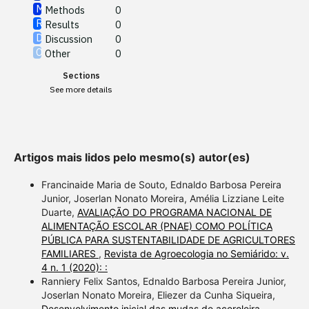
Methods
0
See how this article has been
Results
0
cited at
scite.ai
Discussion
0
Other
0
Scite shows how a scientific
Sections
paper has been cited by
See more details
providing the context of the
citation, a classification
describing whether it
supports, mentions, or
Artigos mais lidos pelo mesmo(s) autor(es)
contrasts the cited claim, and
a label indicating in which
Francinaide Maria de Souto, Ednaldo Barbosa Pereira
section the citation was
Junior, Joserlan Nonato Moreira, Amélia Lizziane Leite
Duarte,
AVALIAÇÃO DO PROGRAMA NACIONAL DE
made.
ALIMENTAÇÃO ESCOLAR (PNAE) COMO POLÍTICA
PÚBLICA PARA SUSTENTABILIDADE DE AGRICULTORES
FAMILIARES
,
Revista de Agroecologia no Semiárido: v.
4 n. 1 (2020): :
Ranniery Felix Santos, Ednaldo Barbosa Pereira Junior,
Joserlan Nonato Moreira, Eliezer da Cunha Siqueira,
Desenvolvimento inicial das mudas de aceroleira