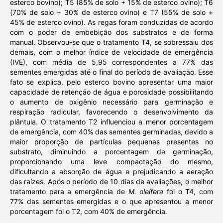
esterco bovino); T5 (85% de solo + 15% de esterco ovino); T6
(70% de solo + 30% de esterco ovino) e T7 (55% de solo +
45% de esterco ovino). As regas foram conduzidas de acordo
com o poder de embebição dos substratos e de forma
manual.
Observou-se que o tratamento T4,
se sobressaiu dos
demais, com o
melhor índice de velocidade de emergência
(IVE), com média de 5,95 correspondentes a 77% das
sementes emergidas até o final do período de avaliação. Esse
fato se explica, pelo esterco bovino apresentar uma maior
capacidade de retenção de água e porosidade possibilitando
o aumento de oxigênio necessário para germinação e
respiração radicular, favorecendo o desenvolvimento da
plântula. O
tratamento T2 influenciou a menor porcentagem
de emergência
, com 40% das sementes germinadas, devido a
maior proporção de partículas pequenas presentes no
substrato, diminuindo a porcentagem de germinação,
proporcionando uma leve compactação do mesmo,
dificultando a absorção de água e prejudicando a aeração
das raízes. Após o período de 10 dias de avaliações, o melhor
tratamento para a emergência de
M. oleífera
foi o T4, com
77% das sementes emergidas e o que apresentou a menor
porcentagem foi o T2, com 40% de emergência.