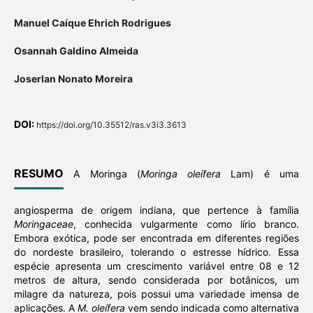
Manuel Caíque Ehrich Rodrigues
Osannah Galdino Almeida
Joserlan Nonato Moreira
DOI:
https://doi.org/10.35512/ras.v3i3.3613
RESUMO
A Moringa (
Moringa oleífera
Lam) é uma
angiosperma
de origem indiana, que pertence à família
Moringaceae
, conhecida vulgarmente como lírio branco.
Embora exótica, pode ser encontrada em diferentes regiões
do nordeste brasileiro, tolerando o estresse hídrico. Essa
espécie apresenta um crescimento variável entre 08 e 12
metros de altura, sendo considerada por botânicos, um
milagre da natureza, pois possui uma variedade imensa de
aplicações. A
M. oleífera
vem sendo indicada como alternativa