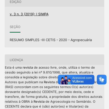
EDIÇÃO
v. 3 n. 3 (2019): I SIMPA
SEÇÃO
RESUMO SIMPLES -III CETIS - 2020 - Agropecuária
LICENÇA
Esta é uma
revista
de acesso livre, onde, utiliza o termo de
cessão seguindo a lei nº 9.610/1998, que altera, atualiza e
consolida a legislação sobre direitos autorais no Brasil. Os
Autores que publicam na
Revista
de Agroecologia no Semiárido
(RAS) concordam com os seguintes termos:O(s) autor(es)
doravante designado(s) CEDENTE, por meio desta, cede e
transfere, de forma gratuita, a propriedade dos direitos autorais
relativos à OBRA à
Revista
de Agroecologia no Semiárido. O
CEDENTE declara que é (são) autor(es) e titular(es) da