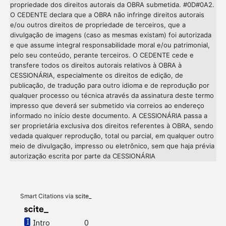
propriedade dos direitos autorais da OBRA submetida. #0D#0A2.
O CEDENTE declara que a OBRA não infringe direitos autorais
e/ou outros direitos de propriedade de terceiros, que a
divulgação de imagens (caso as mesmas existam) foi autorizada
e que assume integral responsabilidade moral e/ou patrimonial,
pelo seu conteúdo, perante terceiros. O CEDENTE cede e
transfere todos os direitos autorais relativos à OBRA à
CESSIONÁRIA, especialmente os direitos de edição, de
publicação, de tradução para outro idioma e de reprodução por
qualquer processo ou técnica através da assinatura deste termo
impresso que deverá ser submetido via correios ao endereço
informado no início deste documento. A CESSIONÁRIA passa a
ser proprietária exclusiva dos direitos referentes à OBRA, sendo
vedada qualquer reprodução, total ou parcial, em qualquer outro
meio de divulgação, impresso ou eletrônico, sem que haja prévia
Intro
0
autorização escrita por parte da CESSIONÁRIA
Methods
0
Results
0
Discussion
0
Other
0
Smart Citations via
scite_
Intro
0