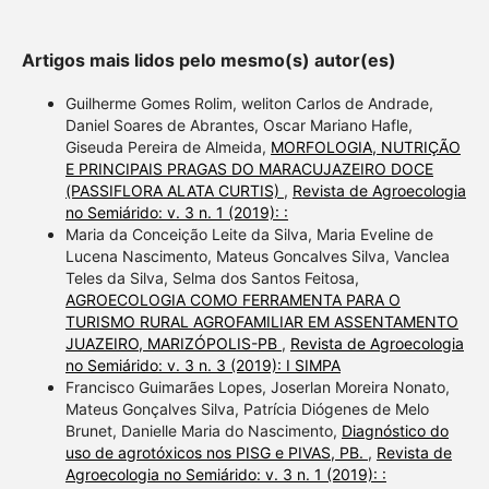
describing whether it
supports, mentions, or
Artigos mais lidos pelo mesmo(s) autor(es)
contrasts the cited claim, and
a label indicating in which
Guilherme Gomes Rolim, weliton Carlos de Andrade,
section the citation was
Daniel Soares de Abrantes, Oscar Mariano Hafle,
Giseuda Pereira de Almeida,
MORFOLOGIA, NUTRIÇÃO
made.
E PRINCIPAIS PRAGAS DO MARACUJAZEIRO DOCE
(PASSIFLORA ALATA CURTIS)
,
Revista de Agroecologia
no Semiárido: v. 3 n. 1 (2019): :
Maria da Conceição Leite da Silva, Maria Eveline de
Lucena Nascimento, Mateus Goncalves Silva, Vanclea
Teles da Silva, Selma dos Santos Feitosa,
AGROECOLOGIA COMO FERRAMENTA PARA O
TURISMO RURAL AGROFAMILIAR EM ASSENTAMENTO
JUAZEIRO, MARIZÓPOLIS-PB
,
Revista de Agroecologia
no Semiárido: v. 3 n. 3 (2019): I SIMPA
Francisco Guimarães Lopes, Joserlan Moreira Nonato,
Mateus Gonçalves Silva, Patrícia Diógenes de Melo
Brunet, Danielle Maria do Nascimento,
Diagnóstico do
uso de agrotóxicos nos PISG e PIVAS, PB.
,
Revista de
Agroecologia no Semiárido: v. 3 n. 1 (2019): :