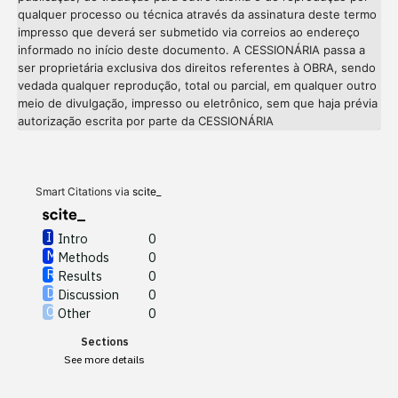
qualquer processo ou técnica através da assinatura deste termo
impresso que deverá ser submetido via correios ao endereço
informado no início deste documento. A CESSIONÁRIA passa a
ser proprietária exclusiva dos direitos referentes à OBRA, sendo
vedada qualquer reprodução, total ou parcial, em qualquer outro
meio de divulgação, impresso ou eletrônico, sem que haja prévia
Intro
0
autorização escrita por parte da CESSIONÁRIA
Methods
0
Results
0
Discussion
0
Other
0
Smart Citations via
scite_
Intro
0
Methods
0
See how this article has been
Results
0
cited at
scite.ai
Discussion
0
Other
0
Scite shows how a scientific
Sections
paper has been cited by
See more details
providing the context of the
citation, a classification