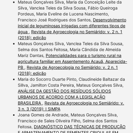
Mateus Gonçalves Silva, Maria da Conceição Leite da
Silva, Vanclea Teles da Silva Sousa, Fábio Queiroga
Pordeus, Maria Eveline de Lucena Nascimento,
Francisco José Rodrigues dos Santos,
Desenvolvimento
inicial de leguminosas irrigadas com diferentes tipos de
água
,
Revista de Agroecologia no Semiárido: v. 2 n. 1
(2018): edição
Mateus Gonçalves Silva, Vanclea Teles da Silva Sousa,
Selma dos Santos Feitosa, Maria Cândida de Almeida
Mariz Dantas,
Potencialidades para o turismo rural na
agricultura familiar em Assentemento Acauã, Aparecida-
PB
,
Revista de Agroecologia no Semiárido: v. 2 n. 1
(2018): edição
Maria do Socorro Duarte Pinto, Claudineide Baltazar da
Sillva, Jamilton Costa Pereira, Mateus Gonçalves Silva,
ANÁLISE DA GESTÃO DOS RESÍDUOS SÓLIDOS
URBANOS DE ACORDO COM A LEGISLAÇÃO
BRASILEIRA
,
Revista de Agroecologia no Semiárido: v.
3 n. 3 (2019): I SIMPA
Joana Gomes de Andrade, Mateus Gonçalves Silva,
Francisco de Sales Oliveira Filho, Selma dos Santos
Feitosa,
DIAGNÓSTICO DAS TÉCNICAS DE PRODUÇÃO
E ARMAZENAMENTO DE SEMENTES CRIOULAS EM