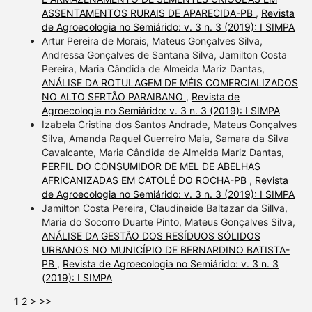
ASSENTAMENTOS RURAIS DE APARECIDA-PB
,
Revista
de Agroecologia no Semiárido: v. 3 n. 3 (2019): I SIMPA
Artur Pereira de Morais, Mateus Gonçalves Silva,
Andressa Gonçalves de Santana Silva, Jamilton Costa
Pereira, Maria Cândida de Almeida Mariz Dantas,
ANÁLISE DA ROTULAGEM DE MÉIS COMERCIALIZADOS
NO ALTO SERTÃO PARAIBANO
,
Revista de
Agroecologia no Semiárido: v. 3 n. 3 (2019): I SIMPA
Izabela Cristina dos Santos Andrade, Mateus Gonçalves
Silva, Amanda Raquel Guerreiro Maia, Samara da Silva
Cavalcante, Maria Cândida de Almeida Mariz Dantas,
PERFIL DO CONSUMIDOR DE MEL DE ABELHAS
AFRICANIZADAS EM CATOLÉ DO ROCHA-PB
,
Revista
de Agroecologia no Semiárido: v. 3 n. 3 (2019): I SIMPA
Jamilton Costa Pereira, Claudineide Baltazar da Sillva,
Maria do Socorro Duarte Pinto, Mateus Gonçalves Silva,
ANÁLISE DA GESTÃO DOS RESÍDUOS SÓLIDOS
URBANOS NO MUNICÍPIO DE BERNARDINO BATISTA-
PB
,
Revista de Agroecologia no Semiárido: v. 3 n. 3
(2019): I SIMPA
1
2
>
>>