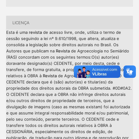
LICENÇA
Esta é uma
revista
de acesso livre, onde, utiliza o termo de
cessão seguindo a lei nº 9.610/1998, que altera, atualiza e
consolida a legislação sobre direitos autorais no Brasil. Os
Autores que publicam na
Revista
de Agroecologia no Semiárido
(RAS) concordam com os seguintes termos:O(s) autor(es)
doravante designado(s) CEDENTE, por meio desta, cede e
transfere, de forma gratuita, a propriedade dos direitos autorais
relativos à OBRA à
Revista
de Agroecologia no Semiárido. O
CEDENTE declara que é (são) autor(es) e titular(es) da
propriedade dos direitos autorais da OBRA submetida. #0D#0A2.
O CEDENTE declara que a OBRA não infringe direitos autorais
e/ou outros direitos de propriedade de terceiros, que a
divulgação de imagens (caso as mesmas existam) foi autorizada
e que assume integral responsabilidade moral e/ou patrimonial,
pelo seu conteúdo, perante terceiros. O CEDENTE cede e
transfere todos os direitos autorais relativos à OBRA à
CESSIONÁRIA, especialmente os direitos de edição, de
publicação, de tradução para outro idioma e de reprodução por