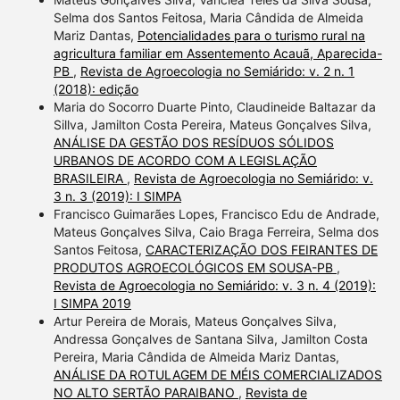
Selma dos Santos Feitosa, Maria Cândida de Almeida
Mariz Dantas,
Potencialidades para o turismo rural na
agricultura familiar em Assentemento Acauã, Aparecida-
PB
,
Revista de Agroecologia no Semiárido: v. 2 n. 1
(2018): edição
Maria do Socorro Duarte Pinto, Claudineide Baltazar da
Sillva, Jamilton Costa Pereira, Mateus Gonçalves Silva,
ANÁLISE DA GESTÃO DOS RESÍDUOS SÓLIDOS
URBANOS DE ACORDO COM A LEGISLAÇÃO
BRASILEIRA
,
Revista de Agroecologia no Semiárido: v.
3 n. 3 (2019): I SIMPA
Francisco Guimarães Lopes, Francisco Edu de Andrade,
Mateus Gonçalves Silva, Caio Braga Ferreira, Selma dos
Santos Feitosa,
CARACTERIZAÇÃO DOS FEIRANTES DE
PRODUTOS AGROECOLÓGICOS EM SOUSA-PB
,
Revista de Agroecologia no Semiárido: v. 3 n. 4 (2019):
I SIMPA 2019
Artur Pereira de Morais, Mateus Gonçalves Silva,
Andressa Gonçalves de Santana Silva, Jamilton Costa
Pereira, Maria Cândida de Almeida Mariz Dantas,
ANÁLISE DA ROTULAGEM DE MÉIS COMERCIALIZADOS
NO ALTO SERTÃO PARAIBANO
,
Revista de