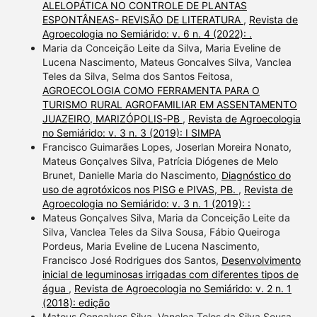
ALELOPÁTICA NO CONTROLE DE PLANTAS
made.
ESPONTÂNEAS- REVISÃO DE LITERATURA
,
Revista de
Agroecologia no Semiárido: v. 6 n. 4 (2022): .
Maria da Conceição Leite da Silva, Maria Eveline de
Lucena Nascimento, Mateus Goncalves Silva, Vanclea
Teles da Silva, Selma dos Santos Feitosa,
AGROECOLOGIA COMO FERRAMENTA PARA O
TURISMO RURAL AGROFAMILIAR EM ASSENTAMENTO
JUAZEIRO, MARIZÓPOLIS-PB
,
Revista de Agroecologia
no Semiárido: v. 3 n. 3 (2019): I SIMPA
Francisco Guimarães Lopes, Joserlan Moreira Nonato,
Mateus Gonçalves Silva, Patrícia Diógenes de Melo
Brunet, Danielle Maria do Nascimento,
Diagnóstico do
uso de agrotóxicos nos PISG e PIVAS, PB.
,
Revista de
Agroecologia no Semiárido: v. 3 n. 1 (2019): :
Mateus Gonçalves Silva, Maria da Conceição Leite da
Silva, Vanclea Teles da Silva Sousa, Fábio Queiroga
Pordeus, Maria Eveline de Lucena Nascimento,
Francisco José Rodrigues dos Santos,
Desenvolvimento
inicial de leguminosas irrigadas com diferentes tipos de
água
,
Revista de Agroecologia no Semiárido: v. 2 n. 1
(2018): edição
Mateus Gonçalves Silva, Vanclea Teles da Silva Sousa,