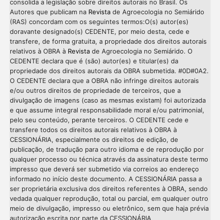
consolida a legislação sobre direitos autorais no Brasil. Os
Autores que publicam na
Revista
de Agroecologia no Semiárido
(RAS) concordam com os seguintes termos:O(s) autor(es)
doravante designado(s) CEDENTE, por meio desta, cede e
transfere, de forma gratuita, a propriedade dos direitos autorais
relativos à OBRA à
Revista
de Agroecologia no Semiárido. O
CEDENTE declara que é (são) autor(es) e titular(es) da
propriedade dos direitos autorais da OBRA submetida. #0D#0A2.
O CEDENTE declara que a OBRA não infringe direitos autorais
e/ou outros direitos de propriedade de terceiros, que a
divulgação de imagens (caso as mesmas existam) foi autorizada
e que assume integral responsabilidade moral e/ou patrimonial,
pelo seu conteúdo, perante terceiros. O CEDENTE cede e
transfere todos os direitos autorais relativos à OBRA à
CESSIONÁRIA, especialmente os direitos de edição, de
publicação, de tradução para outro idioma e de reprodução por
qualquer processo ou técnica através da assinatura deste termo
impresso que deverá ser submetido via correios ao endereço
informado no início deste documento. A CESSIONÁRIA passa a
ser proprietária exclusiva dos direitos referentes à OBRA, sendo
vedada qualquer reprodução, total ou parcial, em qualquer outro
meio de divulgação, impresso ou eletrônico, sem que haja prévia
autorização escrita por parte da CESSIONÁRIA