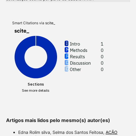
Intro
Meth
Resul
Discu
Smart Citations via
scite_
Other
Intro
1
Methods
0
See how
Results
0
cited at
Discussion
0
Other
0
Scite sh
paper h
Sections
providin
See more details
citation,
describi
support
contrast
Artigos mais lidos pelo mesmo(s) autor(es)
a label 
Edna Rolim silva, Selma dos Santos Feitosa,
AÇÃO
section 