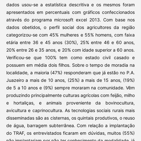
dados usou-se a estatística descritiva e os mesmos foram
apresentados em percentuais com gráficos confeccionados
através do programa microsoft excel 2013. Com base nos
dados obetidos, o perfil social dos agricultores da região
categorizou-se com 45% mulheres e 55% homens, com faixa
etária entre 36 e 45 anos (30%), 25% entre 46 e 60 anos,
20% entre 26 e 35 anos, e 20% com idade superior a 60 anos.
Verificou-se que 100% tem como estado civil casado e
possuem em média dois filhos. Sobre o tempo de moradia na
localidade, a maioria (47%) responderam que já estão no P.A.
Juazeiro a mais de 10 anos, (25%) a mais de 15 anos, (19%)
de 5 a 10 anos e (9%) sempre moraram na comunidade. Vêm
produzindo principalmente culturas agrícolas com feijão, milho
e hortaliças, e animais proveniente da bovinocultura,
avicultura e caprinocultura. As tecnologias sociais rurais mais
disseminadas são as cisternas, os quintais produtivos, o reuso
de água, barragem subterrânea. Com relação a implantação
do TRAF, os entrevistados ficaram em dúvidas, muitos (55%)
não implantariam por não ter conhecimento da modalidade, já