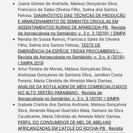
Joana Gomes de Andrade, Mateus Gonçalves Silva,
Francisco de Sales Oliveira Filho, Selma dos Santos
Feitosa,
DIAGNÓSTICO DAS TÉCNICAS DE PRODUÇÃO
E ARMAZENAMENTO DE SEMENTES CRIOULAS EM
ASSENTAMENTOS RURAIS DE APARECIDA-PB
,
Revista
de Agroecologia no Semiárido: v. 3 n. 3 (2019): I SIMPA
Renata de Sousa Ramos, Francisco Sales de Oliveira
Filho, Selma dos Santos Feitosa,
TESTE DE
EMERGÊNCIA DA ESPÉCIE TRIDAX PROCUMBENS L.
,
Revista de Agroecologia no Semiárido: v. 3 n. 4 (2019):
I SIMPA 2019
Artur Pereira de Morais, Mateus Gonçalves Silva,
Andressa Gonçalves de Santana Silva, Jamilton Costa
Pereira, Maria Cândida de Almeida Mariz Dantas,
ANÁLISE DA ROTULAGEM DE MÉIS COMERCIALIZADOS
NO ALTO SERTÃO PARAIBANO
,
Revista de
Agroecologia no Semiárido: v. 3 n. 3 (2019): I SIMPA
Izabela Cristina dos Santos Andrade, Mateus Gonçalves
Silva, Amanda Raquel Guerreiro Maia, Samara da Silva
Cavalcante, Maria Cândida de Almeida Mariz Dantas,
PERFIL DO CONSUMIDOR DE MEL DE ABELHAS
AFRICANIZADAS EM CATOLÉ DO ROCHA-PB
,
Revista