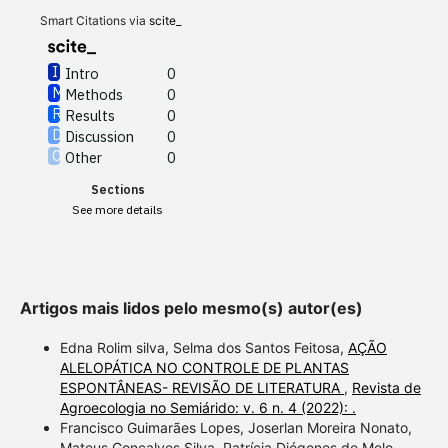
Other
0
Smart Citations via
scite_
Intro
0
Methods
0
See how this article has been
Results
0
cited at
scite.ai
Discussion
0
Other
0
Scite shows how a scientific
Sections
paper has been cited by
See more details
providing the context of the
citation, a classification
describing whether it
supports, mentions, or
Artigos mais lidos pelo mesmo(s) autor(es)
contrasts the cited claim, and
a label indicating in which
Edna Rolim silva, Selma dos Santos Feitosa,
AÇÃO
section the citation was
ALELOPÁTICA NO CONTROLE DE PLANTAS
ESPONTÂNEAS- REVISÃO DE LITERATURA
,
Revista de
made.
Agroecologia no Semiárido: v. 6 n. 4 (2022): .
Francisco Guimarães Lopes, Joserlan Moreira Nonato,
Mateus Gonçalves Silva, Patrícia Diógenes de Melo