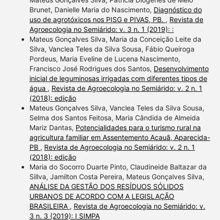
Brunet, Danielle Maria do Nascimento,
Diagnóstico do
uso de agrotóxicos nos PISG e PIVAS, PB.
,
Revista de
Agroecologia no Semiárido: v. 3 n. 1 (2019): :
Mateus Gonçalves Silva, Maria da Conceição Leite da
Silva, Vanclea Teles da Silva Sousa, Fábio Queiroga
Pordeus, Maria Eveline de Lucena Nascimento,
Francisco José Rodrigues dos Santos,
Desenvolvimento
inicial de leguminosas irrigadas com diferentes tipos de
água
,
Revista de Agroecologia no Semiárido: v. 2 n. 1
(2018): edição
Mateus Gonçalves Silva, Vanclea Teles da Silva Sousa,
Selma dos Santos Feitosa, Maria Cândida de Almeida
Mariz Dantas,
Potencialidades para o turismo rural na
agricultura familiar em Assentemento Acauã, Aparecida-
PB
,
Revista de Agroecologia no Semiárido: v. 2 n. 1
(2018): edição
Maria do Socorro Duarte Pinto, Claudineide Baltazar da
Sillva, Jamilton Costa Pereira, Mateus Gonçalves Silva,
ANÁLISE DA GESTÃO DOS RESÍDUOS SÓLIDOS
URBANOS DE ACORDO COM A LEGISLAÇÃO
BRASILEIRA
,
Revista de Agroecologia no Semiárido: v.
3 n. 3 (2019): I SIMPA