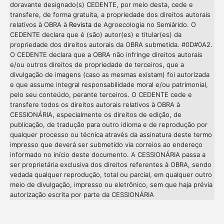
doravante designado(s) CEDENTE, por meio desta, cede e
transfere, de forma gratuita, a propriedade dos direitos autorais
relativos à OBRA à
Revista
de Agroecologia no Semiárido. O
CEDENTE declara que é (são) autor(es) e titular(es) da
propriedade dos direitos autorais da OBRA submetida. #0D#0A2.
O CEDENTE declara que a OBRA não infringe direitos autorais
e/ou outros direitos de propriedade de terceiros, que a
divulgação de imagens (caso as mesmas existam) foi autorizada
e que assume integral responsabilidade moral e/ou patrimonial,
pelo seu conteúdo, perante terceiros. O CEDENTE cede e
transfere todos os direitos autorais relativos à OBRA à
CESSIONÁRIA, especialmente os direitos de edição, de
publicação, de tradução para outro idioma e de reprodução por
qualquer processo ou técnica através da assinatura deste termo
impresso que deverá ser submetido via correios ao endereço
informado no início deste documento. A CESSIONÁRIA passa a
ser proprietária exclusiva dos direitos referentes à OBRA, sendo
vedada qualquer reprodução, total ou parcial, em qualquer outro
meio de divulgação, impresso ou eletrônico, sem que haja prévia
Intro
0
autorização escrita por parte da CESSIONÁRIA
Methods
0
Results
0
Discussion
0