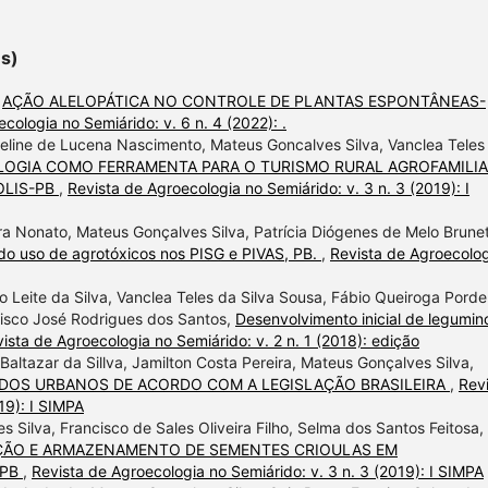
es)
,
AÇÃO ALELOPÁTICA NO CONTROLE DE PLANTAS ESPONTÂNEAS-
cologia no Semiárido: v. 6 n. 4 (2022): .
veline de Lucena Nascimento, Mateus Goncalves Silva, Vanclea Teles
OGIA COMO FERRAMENTA PARA O TURISMO RURAL AGROFAMILI
OLIS-PB
,
Revista de Agroecologia no Semiárido: v. 3 n. 3 (2019): I
a Nonato, Mateus Gonçalves Silva, Patrícia Diógenes de Melo Brunet
do uso de agrotóxicos nos PISG e PIVAS, PB.
,
Revista de Agroecolo
 Leite da Silva, Vanclea Teles da Silva Sousa, Fábio Queiroga Porde
isco José Rodrigues dos Santos,
Desenvolvimento inicial de legumin
ista de Agroecologia no Semiárido: v. 2 n. 1 (2018): edição
Baltazar da Sillva, Jamilton Costa Pereira, Mateus Gonçalves Silva,
IDOS URBANOS DE ACORDO COM A LEGISLAÇÃO BRASILEIRA
,
Rev
19): I SIMPA
ilva, Francisco de Sales Oliveira Filho, Selma dos Santos Feitosa,
ÇÃO E ARMAZENAMENTO DE SEMENTES CRIOULAS EM
-PB
,
Revista de Agroecologia no Semiárido: v. 3 n. 3 (2019): I SIMPA