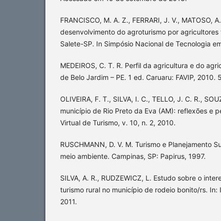
FRANCISCO, M. A. Z., FERRARI, J. V., MATOSO, A.
desenvolvimento do agroturismo por agricultores 
Salete-SP. In Simpósio Nacional de Tecnologia e
MEDEIROS, C. T. R. Perfil da agricultura e do agric
de Belo Jardim – PE. 1 ed. Caruaru: FAVIP, 2010. 
OLIVEIRA, F. T., SILVA, I. C., TELLO, J. C. R., SOU
município de Rio Preto da Eva (AM): reflexões e 
Virtual de Turismo, v. 10, n. 2, 2010.
RUSCHMANN, D. V. M. Turismo e Planejamento Sus
meio ambiente. Campinas, SP: Papirus, 1997.
SILVA, A. R., RUDZEWICZ, L. Estudo sobre o inte
turismo rural no município de rodeio bonito/rs. In: 
2011.