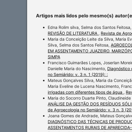
Artigos mais lidos pelo mesmo(s) autor(
Edna Rolim silva, Selma dos Santos Feitosa
REVISÃO DE LITERATURA
,
Revista de Agroe
Maria da Conceição Leite da Silva, Maria E
Silva, Selma dos Santos Feitosa,
AGROECOL
EM ASSENTAMENTO JUAZEIRO, MARIZÓP
SIMPA
Francisco Guimarães Lopes, Joserlan Moreir
Danielle Maria do Nascimento,
Diagnóstico 
no Semiárido: v. 3 n. 1 (2019): :
Mateus Gonçalves Silva, Maria da Conceição
Maria Eveline de Lucena Nascimento, Franc
irrigadas com diferentes tipos de água
,
Rev
Maria do Socorro Duarte Pinto, Claudineide 
ANÁLISE DA GESTÃO DOS RESÍDUOS SÓL
de Agroecologia no Semiárido: v. 3 n. 3 (20
Joana Gomes de Andrade, Mateus Gonçalves S
DIAGNÓSTICO DAS TÉCNICAS DE PRODU
ASSENTAMENTOS RURAIS DE APARECIDA