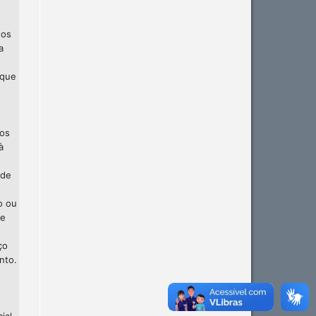
tos
a
 que
 os
à
 de
o ou
te
ço
nto.
ial,