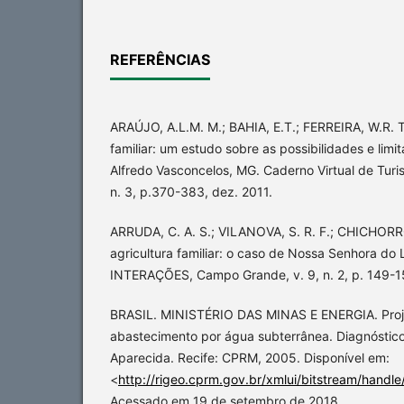
REFERÊNCIAS
ARAÚJO, A.L.M. M.; BAHIA, E.T.; FERREIRA, W.R. Tu
familiar: um estudo sobre as possibilidades e limi
Alfredo Vasconcelos, MG. Caderno Virtual de Turism
n. 3, p.370-383, dez. 2011.
ARRUDA, C. A. S.; VILANOVA, S. R. F.; CHICHORRO,
agricultura familiar: o caso de Nossa Senhora do
INTERAÇÕES, Campo Grande, v. 9, n. 2, p. 149-157
BRASIL. MINISTÉRIO DAS MINAS E ENERGIA. Proje
abastecimento por água subterrânea. Diagnóstico
Aparecida. Recife: CPRM, 2005. Disponível em:
<
http://rigeo.cprm.gov.br/xmlui/bitstream/handl
Acessado em 19 de setembro de 2018.