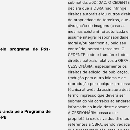
submetida. #0D#0A2. O CEDENTE
declara que a OBRA não infringe
direitos autorais e/ou outros direi
de propriedade de terceiros, que 
divulgação de imagens (caso as
mesmas existam) foi autorizada e
assume integral responsabilidade
moral e/ou patrimonial, pelo seu
pelo programa de Pós-
conteúdo, perante terceiros. O
CEDENTE cede e transfere todos
direitos autorais relativos à OBRA 
CESSIONÁRIA, especialmente os
direitos de edição, de publicação,
tradução para outro idioma e de
reprodução por qualquer process
técnica através da assinatura des
termo impresso que deverá ser
submetido via correios ao endere
informado no início deste docume
oranda pelo Programa de
A CESSIONÁRIA passa a ser
FPB
proprietária exclusiva dos direitos
referentes à OBRA, sendo vedada
qualquer reprodução, total ou parc