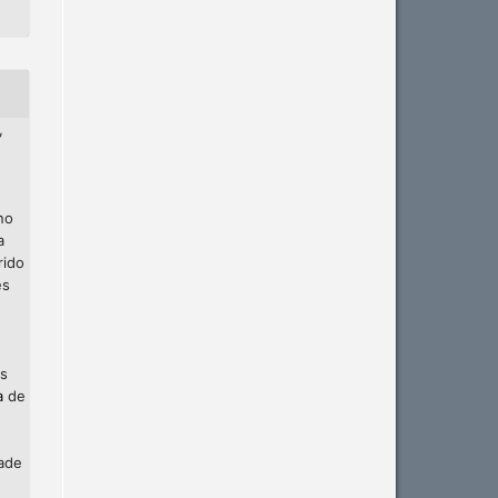
,
no
a
rido
es
os
a
de
dade