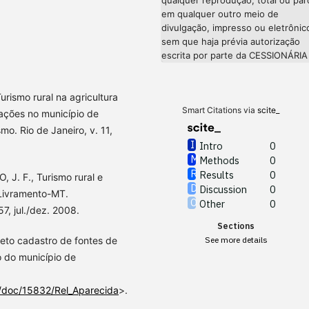
em qualquer outro meio de
divulgação, impresso ou eletrônic
sem que haja prévia autorização
escrita por parte da CESSIONÁRIA
rismo rural na agricultura
Smart Citations via
scite_
tações no município de
o. Rio de Janeiro, v. 11,
Intro
0
Methods
0
Results
0
 J. F., Turismo rural e
Discussion
0
 Livramento-MT.
Other
0
, jul./dez. 2008.
Sections
to cadastro de fontes de
See more details
 do município de
e/doc/15832/Rel_Aparecida
>.