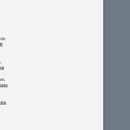
 da
AR
,
gia
us,
osas
ista