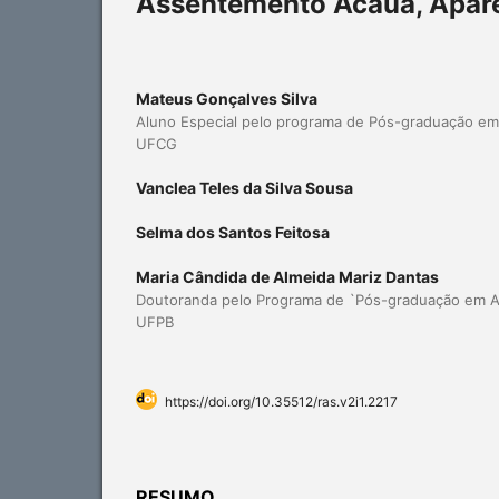
Assentemento Acauã, Apar
Mateus Gonçalves Silva
Aluno Especial pelo programa de Pós-graduação em 
UFCG
Vanclea Teles da Silva Sousa
Selma dos Santos Feitosa
Maria Cândida de Almeida Mariz Dantas
Doutoranda pelo Programa de `Pós-graduação em A
UFPB
https://doi.org/10.35512/ras.v2i1.2217
RESUMO