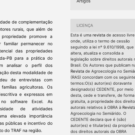
Artigos
tividade de complementação
LICENÇA
tores rurais, que além de
Esta é uma
revista
de acesso livre
a propriedade promove a
onde, utiliza o termo de cessão
r familiar permanecer no
seguindo a lei nº 9.610/1998, que
tencial das propriedades
altera, atualiza e consolida a
da-PB para a prática do
legislação sobre direitos autorais 
m analisar o perfil dos
Brasil. Os Autores que publicam n
Revista
de Agroecologia no Semiá
ntação desta modalidade de
(RAS) concordam com os seguint
ndeu de entrevistas com
termos:O(s) autor(es) doravante
famílias agricultoras. Os
designado(s) CEDENTE, por meio
descritiva e expressos em
desta, cede e transfere, de forma
 no software Excel. As
gratuita, a propriedade dos direit
autorais relativos à OBRA à
Revist
rsidade de atividades
Agroecologia no Semiárido. O
uma elevada importância
CEDENTE declara que é (são)
cas públicas e incentivo do
autor(es) e titular(es) da proprie
o do TRAF na região.
dos direitos autorais da OBRA