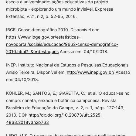
escola à universidade: ações educativas do projeto
microbiota - explorando um mundo invisível. Expressa
Extensão, v.21, n.2, p. 52-65, 2016.
IBGE. Censo demográfico 2010. Disponível em:
https://www.ibge.gov.br/estatisticas-
novoportal/sociais/educacao/9662-censo-demografico-
2010.html?=&t=destaques
Acesso em: 04/10/2018.
INEP. Instituto Nacional de Estudos e Pesquisas Educacionais
Anísio Teixeira. Disponível em:
http://www.inep.gov.br/
Acesso
em: 04/10/2018.
KÖHLER, M.; SANTOS, E.; GIARETTA, C.; et al. O educar-se no
campo: caneta, enxada e botânica camponesa. Revista
Brasileira de Educação do Campo, v. 2, n. 1, págs. 127-143,
2018. DOI:
http://dx.doi.org/10.20873/uft.2525-
4863.2018v3n2p763
LEDO, M.S. O processo de ensino nas escolas multisseriadas