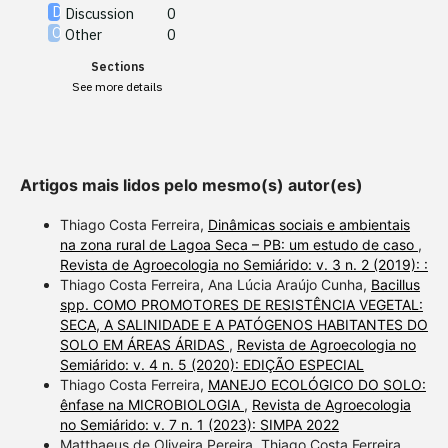
cited at
scite.ai
Discussion
0
Other
0
Scite shows how a scientific
Sections
paper has been cited by
See more details
providing the context of the
citation, a classification
describing whether it
supports, mentions, or
Artigos mais lidos pelo mesmo(s) autor(es)
contrasts the cited claim, and
a label indicating in which
Thiago Costa Ferreira,
Dinâmicas sociais e ambientais
section the citation was
na zona rural de Lagoa Seca – PB: um estudo de caso
,
Revista de Agroecologia no Semiárido: v. 3 n. 2 (2019): :
made.
Thiago Costa Ferreira, Ana Lúcia Araújo Cunha,
Bacillus
spp. COMO PROMOTORES DE RESISTÊNCIA VEGETAL:
SECA, A SALINIDADE E A PATÓGENOS HABITANTES DO
SOLO EM ÁREAS ÁRIDAS
,
Revista de Agroecologia no
Semiárido: v. 4 n. 5 (2020): EDIÇÃO ESPECIAL
Thiago Costa Ferreira,
MANEJO ECOLÓGICO DO SOLO:
ênfase na MICROBIOLOGIA
,
Revista de Agroecologia
no Semiárido: v. 7 n. 1 (2023): SIMPA 2022
Matthaeus de Oliveira Pereira, Thiago Costa Ferreira,