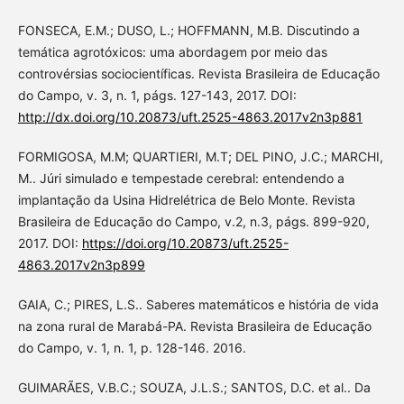
FONSECA, E.M.; DUSO, L.; HOFFMANN, M.B. Discutindo a
temática agrotóxicos: uma abordagem por meio das
controvérsias sociocientíficas. Revista Brasileira de Educação
do Campo, v. 3, n. 1, págs. 127-143, 2017. DOI:
http://dx.doi.org/10.20873/uft.2525-4863.2017v2n3p881
FORMIGOSA, M.M; QUARTIERI, M.T; DEL PINO, J.C.; MARCHI,
M.. Júri simulado e tempestade cerebral: entendendo a
implantação da Usina Hidrelétrica de Belo Monte. Revista
Brasileira de Educação do Campo, v.2, n.3, págs. 899-920,
2017. DOI:
https://doi.org/10.20873/uft.2525-
4863.2017v2n3p899
GAIA, C.; PIRES, L.S.. Saberes matemáticos e história de vida
na zona rural de Marabá-PA. Revista Brasileira de Educação
do Campo, v. 1, n. 1, p. 128-146. 2016.
GUIMARÃES, V.B.C.; SOUZA, J.L.S.; SANTOS, D.C. et al.. Da