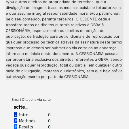
e/ou outros direitos de propriedade de terceiros, que a
divulgação de imagens (caso as mesmas existam) foi autorizada
e que assume integral responsabilidade moral e/ou patrimonial,
pelo seu conteúdo, perante terceiros. O CEDENTE cede e
transfere todos os direitos autorais relativos à OBRA à
CESSIONÁRIA, especialmente os direitos de edição, de
publicação, de tradução para outro idioma e de reprodução por
qualquer processo ou técnica através da assinatura deste termo
impresso que deverá ser submetido via correios ao endereço
informado no início deste documento. A CESSIONÁRIA passa a
ser proprietária exclusiva dos direitos referentes à OBRA, sendo
vedada qualquer reprodução, total ou parcial, em qualquer outro
meio de divulgação, impresso ou eletrônico, sem que haja prévia
Intro
0
autorização escrita por parte da CESSIONÁRIA
Methods
0
Results
0
Discussion
0
Other
0
Smart Citations via
scite_
Intro
0
Methods
0
See how this article has been
Results
0