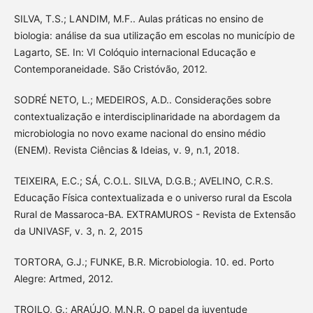
SILVA, T.S.; LANDIM, M.F.. Aulas práticas no ensino de
biologia: análise da sua utilização em escolas no município de
Lagarto, SE. In: VI Colóquio internacional Educação e
Contemporaneidade. São Cristóvão, 2012.
SODRÉ NETO, L.; MEDEIROS, A.D.. Considerações sobre
contextualização e interdisciplinaridade na abordagem da
microbiologia no novo exame nacional do ensino médio
(ENEM). Revista Ciências & Ideias, v. 9, n.1, 2018.
TEIXEIRA, E.C.; SÁ, C.O.L. SILVA, D.G.B.; AVELINO, C.R.S.
Educação Física contextualizada e o universo rural da Escola
Rural de Massaroca-BA. EXTRAMUROS - Revista de Extensão
da UNIVASF, v. 3, n. 2, 2015
TORTORA, G.J.; FUNKE, B.R. Microbiologia. 10. ed. Porto
Alegre: Artmed, 2012.
TROILO, G.; ARAÚJO, M.N.R. O papel da juventude