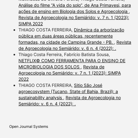
Análise do filme “A vida do solo”, de Ana Primavesi, para
ações de ensino em Biologia dos Solos e Agroecologia
,
Revista de Agroecologia no Semiárido: v. 7 n. 1 (2023):
SIMPA 2022
THIAGO COSTA FERREIRA,
Dinâmica da arborização
pública em duas áreas públicas, recentemente
formadas, na cidade de Campina Grande - PB.
,
Revista
de Agroecologia no Semiárido: v. 6 n. 4 (2022): .
Thiago Costa Ferreira, Fabrício Batista Sousa,
NETFLIX© COMO FERRAMENTA PARA O ENSINO DE
MICROBIOLOGIA DOS SOLOS
,
Revista de
Agroecologia no Semiárido: v. 7 n. 1 (2023): SIMPA
2022
THIAGO COSTA FERREIRA,
Sitio São José
agroecosystem (Tucano, State of Bahia, Brazil): a
sustainability analysis
,
Revista de Agroecologia no
Semiárido: v. 6 n. 4 (2022): .
Open Journal Systems