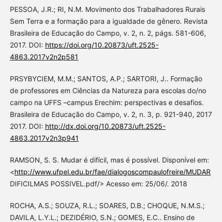
PESSOA, J.R.; RI, N.M. Movimento dos Trabalhadores Rurais
Sem Terra e a formação para a igualdade de gênero. Revista
Brasileira de Educação do Campo, v. 2, n. 2, págs. 581-606,
2017. DOI:
https://doi.org/10.20873/uft.2525-
4863.2017v2n2p581
PRSYBYCIEM, M.M.; SANTOS, A.P.; SARTORI, J.. Formação
de professores em Ciências da Natureza para escolas do/no
campo na UFFS –campus Erechim: perspectivas e desafios.
Brasileira de Educação do Campo, v. 2, n. 3, p. 921-940, 2017
2017. DOI:
http://dx.doi.org/10.20873/uft.2525-
4863.2017v2n3p941
RAMSON, S. S. Mudar é difícil, mas é possível. Disponível em:
<
http://www.ufpel.edu.br/fae/dialogoscompaulofreire/MUDAR
DIFICILMAS POSSIVEL.pdf/> Acesso em: 25/06/. 2018
ROCHA, A.S.; SOUZA, R.L.; SOARES, D.B.; CHOQUE, N.M.S.;
DAVILA, L.Y.L.; DEZIDÉRIO, S.N.; GOMES, E.C.. Ensino de