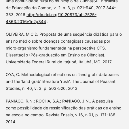
uma comunidade rural no município de Cunha/SP. Brasileira
de Educação do Campo, v. 2, n. 3, p. 921-940, 2017 344-
363, 2016
http://dx.doi.org/10.20873/uft.2525-
4863.2016v1n2p344
.
OLIVEIRA, M.C.D. Proposta de uma sequência didática para o
ensino médio sobre doenças contagiosas causadas por
micro-organismo fundamentada na perspectiva CTS.
Dissertação (Pós-graduação em Ensino de Ciências).
Universidade Federal Rural de Itajubá, Itajubá, MG. 2017.
OYA, C. Methodological reflections on ‘land grab’ databases
and the ‘land grab’ literature ‘rush’. The Journal of Peasant
Studies, n. 40, v. 3, p. 503-520, 2013.
PANIAGO, R.N.; ROCHA, S.A.; PANIAGO, J.N.. A pesquisa
como possibilidade de ressignificação das práticas de ensino
na escola no campo. Revista Ensaio, v.16, n.01, p. 171-188,
2014.