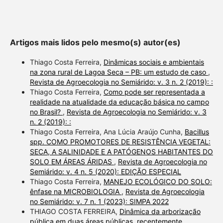
citation, a classification
describing whether it
supports, mentions, or
Artigos mais lidos pelo mesmo(s) autor(es)
contrasts the cited claim, and
a label indicating in which
Thiago Costa Ferreira,
Dinâmicas sociais e ambientais
section the citation was
na zona rural de Lagoa Seca – PB: um estudo de caso
,
Revista de Agroecologia no Semiárido: v. 3 n. 2 (2019): :
made.
Thiago Costa Ferreira,
Como pode ser representada a
realidade na atualidade da educação básica no campo
no Brasil?
,
Revista de Agroecologia no Semiárido: v. 3
n. 2 (2019): :
Thiago Costa Ferreira, Ana Lúcia Araújo Cunha,
Bacillus
spp. COMO PROMOTORES DE RESISTÊNCIA VEGETAL:
SECA, A SALINIDADE E A PATÓGENOS HABITANTES DO
SOLO EM ÁREAS ÁRIDAS
,
Revista de Agroecologia no
Semiárido: v. 4 n. 5 (2020): EDIÇÃO ESPECIAL
Thiago Costa Ferreira,
MANEJO ECOLÓGICO DO SOLO:
ênfase na MICROBIOLOGIA
,
Revista de Agroecologia
no Semiárido: v. 7 n. 1 (2023): SIMPA 2022
THIAGO COSTA FERREIRA,
Dinâmica da arborização
pública em duas áreas públicas, recentemente