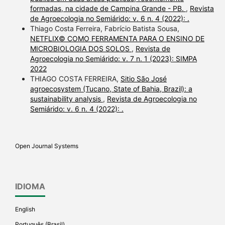
formadas, na cidade de Campina Grande - PB.
,
Revista
de Agroecologia no Semiárido: v. 6 n. 4 (2022): .
Thiago Costa Ferreira, Fabrício Batista Sousa,
NETFLIX© COMO FERRAMENTA PARA O ENSINO DE
MICROBIOLOGIA DOS SOLOS
,
Revista de
Agroecologia no Semiárido: v. 7 n. 1 (2023): SIMPA
2022
THIAGO COSTA FERREIRA,
Sitio São José
agroecosystem (Tucano, State of Bahia, Brazil): a
sustainability analysis
,
Revista de Agroecologia no
Semiárido: v. 6 n. 4 (2022): .
Open Journal Systems
IDIOMA
English
Português (Brasil)