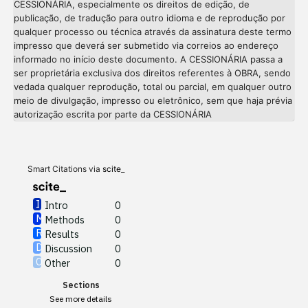
CESSIONÁRIA, especialmente os direitos de edição, de
publicação, de tradução para outro idioma e de reprodução por
qualquer processo ou técnica através da assinatura deste termo
impresso que deverá ser submetido via correios ao endereço
informado no início deste documento. A CESSIONÁRIA passa a
ser proprietária exclusiva dos direitos referentes à OBRA, sendo
vedada qualquer reprodução, total ou parcial, em qualquer outro
meio de divulgação, impresso ou eletrônico, sem que haja prévia
Intro
0
autorização escrita por parte da CESSIONÁRIA
Methods
0
Results
0
Discussion
0
Other
0
Smart Citations via
scite_
Intro
0
Methods
0
See how this article has been
Results
0
cited at
scite.ai
Discussion
0
Other
0
Scite shows how a scientific
Sections
paper has been cited by
See more details
providing the context of the