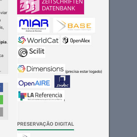
viar
a
is,
ipia
.
ca
.
(precisa estar logado)
r
r
Intro
0
Methods
0
PRESERVAÇÃO DIGITAL
Results
0
Discussion
0