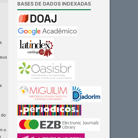
BASES DE DADOS INDEXADAS
s
seus
a
 do
am o
l.