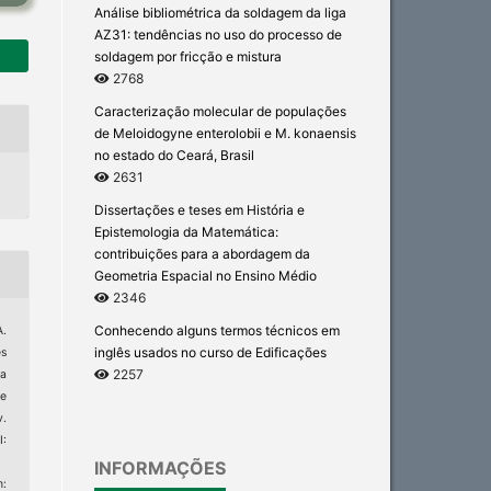
Análise bibliométrica da soldagem da liga
AZ31: tendências no uso do processo de
soldagem por fricção e mistura
2768
Caracterização molecular de populações
de Meloidogyne enterolobii e M. konaensis
no estado do Ceará, Brasil
2631
Dissertações e teses em História e
Epistemologia da Matemática:
contribuições para a abordagem da
Geometria Espacial no Ensino Médio
2346
Conhecendo alguns termos técnicos em
.
inglês usados no curso de Edificações
es
2257
da
e
v.
I:
INFORMAÇÕES
: