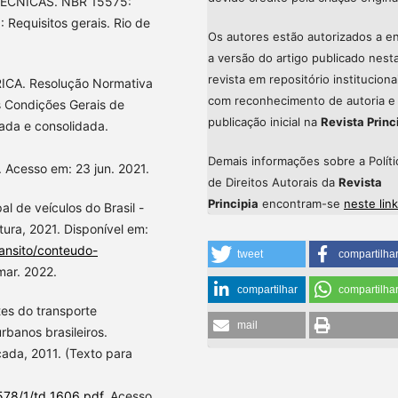
ÉCNICAS. NBR 15575:
 Requisitos gerais. Rio de
Os autores estão autorizados a en
a versão do artigo publicado nest
revista em repositório instituciona
CA. Resolução Normativa
com reconhecimento de autoria e
s Condições Gerais de
publicação inicial na
Revista Princ
zada e consolidada.
Demais informações sobre a Políti
. Acesso em: 23 jun. 2021.
de Direitos Autorais da
Revista
Principia
encontram-se
neste link
al de veículos do Brasil -
utura, 2021. Disponível em:
ransito/conteudo-
tweet
compartilha
mar. 2022.
compartilhar
compartilha
tes do transporte
mail
banos brasileiros.
cada, 2011. (Texto para
1578/1/td_1606.pdf
. Acesso