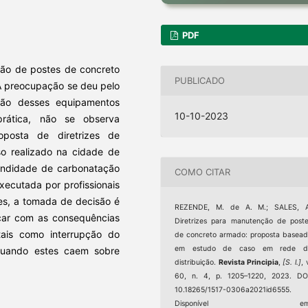
PDF
ção de postes de concreto
PUBLICADO
 A preocupação se deu pelo
ção desses equipamentos
10-10-2023
prática, não se observa
posta de diretrizes de
 realizado na cidade de
fundidade de carbonatação
COMO CITAR
xecutada por profissionais
zes, a tomada de decisão é
REZENDE, M. de A. M.; SALES, A
arcar com as consequências
Diretrizes para manutenção de post
ais como interrupção do
de concreto armado: proposta basea
em estudo de caso em rede d
 quando estes caem sobre
distribuição.
Revista Principia
,
[S. l.]
, 
60, n. 4, p. 1205–1220, 2023. DO
10.18265/1517-0306a2021id6555.
Disponível em