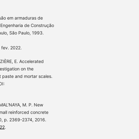
osão em armaduras de
 Engenharia de Construção
aulo, São Paulo, 1993.
 fev. 2022.
IÈRE, E. Accelerated
estigation on the
t paste and mortar scales.
OI:
MAL’NAYA, M. P. New
mall reinforced concrete
50, p. 2369-2374, 2016.
322
.