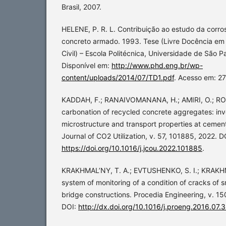
Brasil, 2007.
HELENE, P. R. L. Contribuição ao estudo da corr
concreto armado. 1993. Tese (Livre Docência em
Civil) – Escola Politécnica, Universidade de São P
Disponível em:
http://www.phd.eng.br/wp-
content/uploads/2014/07/TD1.pdf
. Acesso em: 27
KADDAH, F.; RANAIVOMANANA, H.; AMIRI, O.; ROZ
carbonation of recycled concrete aggregates: inv
microstructure and transport properties at cemen
Journal of CO2 Utilization, v. 57, 101885, 2022. D
https://doi.org/10.1016/j.jcou.2022.101885
.
KRAKHMAL’NY, T. A.; EVTUSHENKO, S. I.; KRAKH
system of monitoring of a condition of cracks of s
bridge constructions. Procedia Engineering, v. 1
DOI:
http://dx.doi.org/10.1016/j.proeng.2016.07.