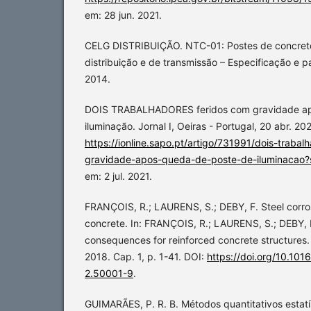
em: 28 jun. 2021.
CELG DISTRIBUIÇÃO. NTC-01: Postes de concret
distribuição e de transmissão – Especificação e 
2014.
DOIS TRABALHADORES feridos com gravidade ap
iluminação. Jornal I, Oeiras - Portugal, 20 abr. 20
https://ionline.sapo.pt/artigo/731991/dois-traba
gravidade-apos-queda-de-poste-de-iluminacao?
em: 2 jul. 2021.
FRANÇOIS, R.; LAURENS, S.; DEBY, F. Steel corros
concrete. In: FRANÇOIS, R.; LAURENS, S.; DEBY, F
consequences for reinforced concrete structures. 
2018. Cap. 1, p. 1-41. DOI:
https://doi.org/10.10
2.50001-9
.
GUIMARÃES, P. R. B. Métodos quantitativos estatís