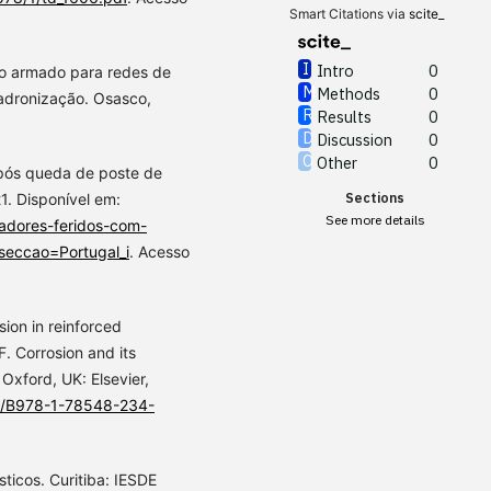
Smart Citations via
scite_
Intro
0
o armado para redes de
Methods
0
padronização. Osasco,
Results
0
Discussion
0
Other
0
ós queda de poste de
Sections
21. Disponível em:
See more details
lhadores-feridos-com-
seccao=Portugal_i
. Acesso
ion in reinforced
. Corrosion and its
Oxford, UK: Elsevier,
16/B978-1-78548-234-
ticos. Curitiba: IESDE