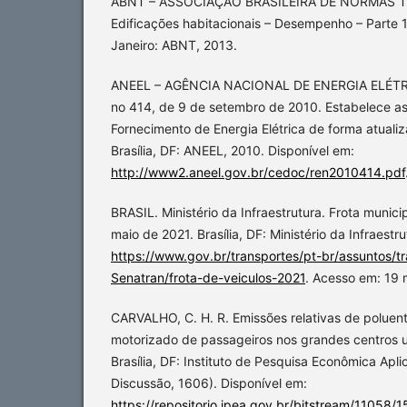
ABNT – ASSOCIAÇÃO BRASILEIRA DE NORMAS T
Edificações habitacionais – Desempenho – Parte 1:
Janeiro: ABNT, 2013.
ANEEL – AGÊNCIA NACIONAL DE ENERGIA ELÉTRI
no 414, de 9 de setembro de 2010. Estabelece a
Fornecimento de Energia Elétrica de forma atuali
Brasília, DF: ANEEL, 2010. Disponível em:
http://www2.aneel.gov.br/cedoc/ren2010414.pdf
BRASIL. Ministério da Infraestrutura. Frota municip
maio de 2021. Brasília, DF: Ministério da Infraestr
https://www.gov.br/transportes/pt-br/assuntos/t
Senatran/frota-de-veiculos-2021
. Acesso em: 19 
CARVALHO, C. H. R. Emissões relativas de poluen
motorizado de passageiros nos grandes centros ur
Brasília, DF: Instituto de Pesquisa Econômica Apli
Discussão, 1606). Disponível em:
https://repositorio.ipea.gov.br/bitstream/11058/