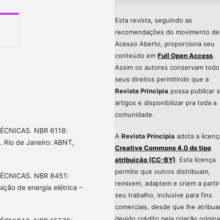
Esta revista, seguindo as
recomendações do movimento de
Acesso Aberto, proporciona seu
conteúdo em
Full Open Access
.
Assim os autores conservam todo
seus direitos permitindo que a
Revista Principia
possa publicar 
artigos e disponibilizar pra toda a
comunidade.
ÉCNICAS. NBR 6118:
A
Revista Principia
adota a licenç
. Rio de Janeiro: ABNT,
Creative Commons 4.0 do tipo
atribuição (CC-BY)
. Esta licença
permite que outros distribuam,
ÉCNICAS. NBR 8451:
remixem, adaptem e criem a partir
ição de energia elétrica –
seu trabalho, inclusive para fins
comerciais, desde que lhe atribu
devido crédito pela criação origina