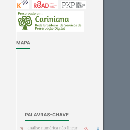
Other
0
See how this article has been
cited at
scite.ai
MAPA
Scite shows how a scientific
paper has been cited by
providing the context of the
citation, a classification
describing whether it
supports, mentions, or
contrasts the cited claim, and
a label indicating in which
section the citation was
made.
PALAVRAS-CHAVE
análise numérica não linear