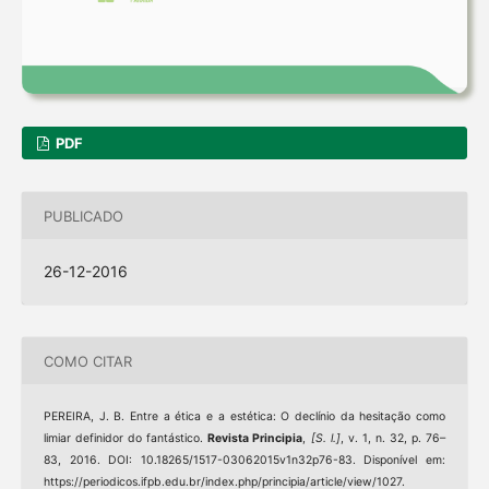
PDF
PUBLICADO
26-12-2016
COMO CITAR
PEREIRA, J. B. Entre a ética e a estética: O declínio da hesitação como
limiar definidor do fantástico.
Revista Principia
,
[S. l.]
, v. 1, n. 32, p. 76–
83, 2016. DOI: 10.18265/1517-03062015v1n32p76-83. Disponível em:
https://periodicos.ifpb.edu.br/index.php/principia/article/view/1027.