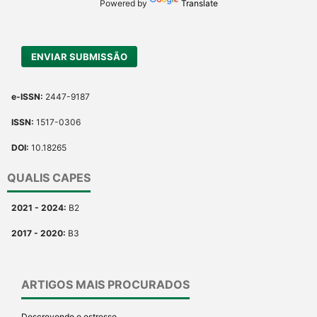
contrasts the cited claim, and
Powered by
Translate
a label indicating in which
section the citation was
made.
ENVIAR SUBMISSÃO
e-ISSN:
2447-9187
ISSN:
1517-0306
DOI:
10.18265
QUALIS CAPES
2021 - 2024:
B2
2017 - 2020:
B3
ARTIGOS MAIS PROCURADOS
Descrevendo o estresse