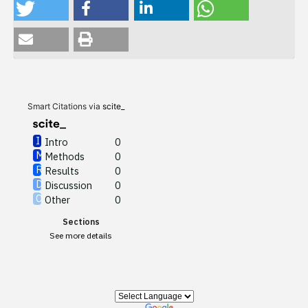
Intro
0
Methods
0
Results
0
Discussion
0
Other
0
Smart Citations via
scite_
Intro
0
Methods
0
See how this article has been
Results
0
cited at
scite.ai
Discussion
0
Other
0
Scite shows how a scientific
Sections
paper has been cited by
See more details
providing the context of the
citation, a classification
describing whether it
supports, mentions, or