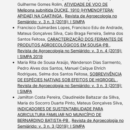
Guilherme Gomes Rolim,
ATIVIDADE DE VOO DE
made.
Melipona subnitida DUCKE, 1910 (HYMENOPTERA:
APIDAE) NA CAATINGA
,
Revista de Agroecologia no
Semiárido: v. 3 n. 3 (2019): I SIMPA
Francisco Guimarães Lopes, Francisco Edu de Andrade,
Mateus Gonçalves Silva, Caio Braga Ferreira, Selma dos
Santos Feitosa,
CARACTERIZAÇÃO DOS FEIRANTES DE
PRODUTOS AGROECOLÓGICOS EM SOUSA-PB
,
Revista de Agroecologia no Semiárido: v. 3 n. 4 (2019):
I SIMPA 2019
Maria Rita de Sousa Araújo, Wanderson Dias Sarmento,
Pedro Alves dos Santos, Manuel Caíque Ehrich
Rodrigues, Selma dos Santos Feitosa,
SOBREVIVÊNCIA
DE ESPÉCIES NATIVAS SOB EFEITOS DE HIGROGEL
,
Revista de Agroecologia no Semiárido: v. 3 n. 3 (2019):
I SIMPA
Jamilton Costa Pereira, Claudineide Baltazar da Sillva,
Maria do Socorro Duarte Pinto, Mateus Gonçalves Silva,
INDICADORES DE SUSTENTABILIDADE PARA
AGRICULTURA FAMILIAR NO MUNICÍPIO DE
BERNARDINO BATISTA-PB
,
Revista de Agroecologia no
Semiárido: v. 3 n. 3 (2019): I SIMPA