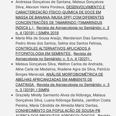
Andressa Gonçalves de Santana, Mateus Gonçalves
Silva, Alexson Vieira Pordeus,
DESENVOLVIMENTO E
CARACTERIZAÇÃO FÍSICO-QUÍMICA DE DOCE EM
MASSA DE BANANA (MUSA SPP) COM DIFERENTES
CONCENTRAÇÕES DE TAMARINDO (TAMARINDUS
INDICA L.)
,
Revista de Agroecologia no Semiárido: v. 3
n. 4 (2019): I SIMPA 2019
Maria Rita de Sousa Araújo, Wanderson Dias Sarmento,
Pedro Alves dos Santos, Selma dos Santos Feitosa,
CONTROLES ALTERNATIVOS APLICADOS A
FITOPATOLOGIA EM SEMENTES
,
Revista de
Agroecologia no Semiárido: v. 5 n. 4 (2021): .
Mateus Gonçalves Silva, Weliton Carlos de Andrade,
Aline Carla de Medeiros, Rosilene Agra da Silva, Patrício
Borges Maracajá,
ANÁLISE MORFOBIOMÉTRICA DE
ABELHAS AFRICANIZADAS EM AMBIENTE DE
CAATINGA
,
Revista de Agroecologia no Semiárido: v. 3
n. 3 (2019): I SIMPA
Grazielly Mirelly Sarmento Alves da Nóbrega, Mateus
Gonçalves Silva, Luana Nóbrega Batista, Jamilton Costa
Pereira, Maria Cândida de Almeida Mariz Dantas,
CONHECIMENTO DA POPULAÇÃO DE SOUSA-PB
ACERCA DOS PRODUTOS AGROECOLÓGICOS
,
Revista