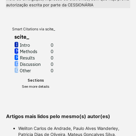
Intro
0
autorização escrita por parte da CESSIONÁRIA
Methods
0
Results
0
Discussion
0
Other
0
Smart Citations via
scite_
Intro
0
Methods
0
See how this article has been
Results
0
cited at
scite.ai
Discussion
0
Other
0
Scite shows how a scientific
Sections
paper has been cited by
See more details
providing the context of the
citation, a classification
describing whether it
supports, mentions, or
Artigos mais lidos pelo mesmo(s) autor(es)
contrasts the cited claim, and
a label indicating in which
Weliton Carlos de Andrade, Paulo Alves Wanderley,
section the citation was
Patricia Dias de Oliveira, Mateus Gonçalves Silva,