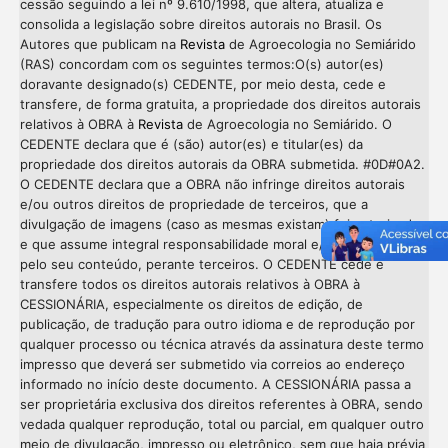
cessão seguindo a lei nº 9.610/1998, que altera, atualiza e
consolida a legislação sobre direitos autorais no Brasil. Os
Autores que publicam na
Revista
de Agroecologia no Semiárido
(RAS) concordam com os seguintes termos:O(s) autor(es)
doravante designado(s) CEDENTE, por meio desta, cede e
transfere, de forma gratuita, a propriedade dos direitos autorais
relativos à OBRA à
Revista
de Agroecologia no Semiárido. O
CEDENTE declara que é (são) autor(es) e titular(es) da
propriedade dos direitos autorais da OBRA submetida. #0D#0A2.
O CEDENTE declara que a OBRA não infringe direitos autorais
e/ou outros direitos de propriedade de terceiros, que a
divulgação de imagens (caso as mesmas existam) foi autorizada
e que assume integral responsabilidade moral e/ou patrimonial,
pelo seu conteúdo, perante terceiros. O CEDENTE cede e
transfere todos os direitos autorais relativos à OBRA à
CESSIONÁRIA, especialmente os direitos de edição, de
publicação, de tradução para outro idioma e de reprodução por
qualquer processo ou técnica através da assinatura deste termo
impresso que deverá ser submetido via correios ao endereço
informado no início deste documento. A CESSIONÁRIA passa a
ser proprietária exclusiva dos direitos referentes à OBRA, sendo
vedada qualquer reprodução, total ou parcial, em qualquer outro
meio de divulgação, impresso ou eletrônico, sem que haja prévia