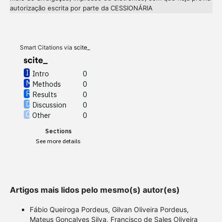
Intro
0
autorização escrita por parte da CESSIONÁRIA
Methods
0
Results
0
Discussion
0
Other
0
Smart Citations via
scite_
Intro
0
Methods
0
See how this article has been
Results
0
cited at
scite.ai
Discussion
0
Other
0
Scite shows how a scientific
Sections
paper has been cited by
See more details
providing the context of the
citation, a classification
describing whether it
supports, mentions, or
Artigos mais lidos pelo mesmo(s) autor(es)
contrasts the cited claim, and
a label indicating in which
Fábio Queiroga Pordeus, Gilvan Oliveira Pordeus,
section the citation was
Mateus Gonçalves Silva, Francisco de Sales Oliveira