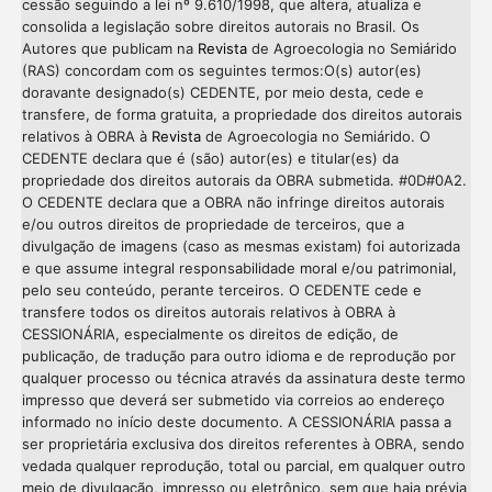
cessão seguindo a lei nº 9.610/1998, que altera, atualiza e
consolida a legislação sobre direitos autorais no Brasil. Os
Autores que publicam na
Revista
de Agroecologia no Semiárido
(RAS) concordam com os seguintes termos:O(s) autor(es)
doravante designado(s) CEDENTE, por meio desta, cede e
transfere, de forma gratuita, a propriedade dos direitos autorais
relativos à OBRA à
Revista
de Agroecologia no Semiárido. O
CEDENTE declara que é (são) autor(es) e titular(es) da
propriedade dos direitos autorais da OBRA submetida. #0D#0A2.
O CEDENTE declara que a OBRA não infringe direitos autorais
e/ou outros direitos de propriedade de terceiros, que a
divulgação de imagens (caso as mesmas existam) foi autorizada
e que assume integral responsabilidade moral e/ou patrimonial,
pelo seu conteúdo, perante terceiros. O CEDENTE cede e
transfere todos os direitos autorais relativos à OBRA à
CESSIONÁRIA, especialmente os direitos de edição, de
publicação, de tradução para outro idioma e de reprodução por
qualquer processo ou técnica através da assinatura deste termo
impresso que deverá ser submetido via correios ao endereço
informado no início deste documento. A CESSIONÁRIA passa a
ser proprietária exclusiva dos direitos referentes à OBRA, sendo
vedada qualquer reprodução, total ou parcial, em qualquer outro
meio de divulgação, impresso ou eletrônico, sem que haja prévia