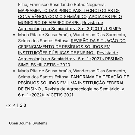
Filho, Francisco Roserlandio Botão Nogueira,
made.
MAPEAMENTO DAS PRINCIPAIS TECNOLOGIAS DE
CONVIVÊNCIA COM O SEMIÁRIDO, APOIADAS PELO
MUNICÍPIO DE APARECIDA-PB
,
Revista de
Agroecologia no Semiárido: v. 3 n. 3 (2019): I SIMPA
Maria Rita de Sousa Araújo, Wanderson Dias Sarmento,
Selma dos Santos Feitosa,
REVISÃO DA SITUAÇÃO DO
GERENCIAMENTO DE RESÍDUOS SÓLIDOS EM
INSTITUIÇÕES PÚBLICAS DE ENSINO
,
Revista de
Agroecologia no Semiárido: v. 5 n. 1 (2021): RESUMO
SIMPLES -III CETIS - 2020
Maria Rita de Sousa Araújo, Wanderson Dias Sarmento,
Selma dos Santos Feitosa,
PANORAMA DA GERAÇÃO DE
RESÍDUOS SÓLIDOS EM UMA INSTITUIÇÃO FEDERAL
DE ENSINO
,
Revista de Agroecologia no Semiárido: v.
6 n. 1 (2022): IV CETIS 2021
<<
<
1
2
3
Open Journal Systems