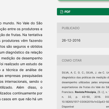
PDF
 do mundo. No Vale do São
PUBLICADO
ção entre os produtores e
ão de frutas. Na tentativa
26-12-2016
os produtores vêm fazendo
tos são seguros e obtidos
 um diagnóstico da relação
s de medição de desempenho
COMO CITAR
Foi realizado um estudo de
do a técnica de análise de
SILVA, A. C. G. C.; SILVA, J. de C. 
 as empresas pesquisadas
diagnóstico das práticas de medição 
s internacionais, sendo o
desempenho utilizadas pelas empres
ilizado. Além disso, o
exportadoras de frutas do Vale do S
Francisco.
Revista Principia
,
[S. l.]
, v. 
lizados continuamente por
n. 32, p. 43–50, 2016. DOI
s casos em que não há um
10.18265/1517-03062015v1n32p43-50
Disponível em