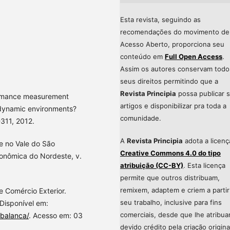
Esta revista, seguindo as
recomendações do movimento de
Acesso Aberto, proporciona seu
conteúdo em
Full Open Access
.
Assim os autores conservam todo
seus direitos permitindo que a
Revista Principia
possa publicar 
ormance measurement
artigos e disponibilizar pra toda a
n dynamic environments?
comunidade.
311, 2012.
A
Revista Principia
adota a licenç
 e no Vale do São
Creative Commons 4.0 do tipo
conômica do Nordeste, v.
atribuição (CC-BY)
. Esta licença
permite que outros distribuam,
remixem, adaptem e criem a partir
e Comércio Exterior.
seu trabalho, inclusive para fins
 Disponível em:
comerciais, desde que lhe atribu
/balanca/
. Acesso em: 03
devido crédito pela criação origina