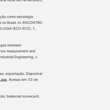
ação como estratégia
as no Brasil. In: ENCONTRO
OGIA (ECO-ECO), 7.,
ages between
ance measurement and
dustrial Engineering, v.
cas: exportação. Disponível
s.asp
. Acesso em: 03 de
ção: balanced scorecard.