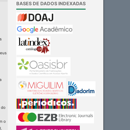
BASES DE DADOS INDEXADAS
s
seus
a
 do
am o
l.