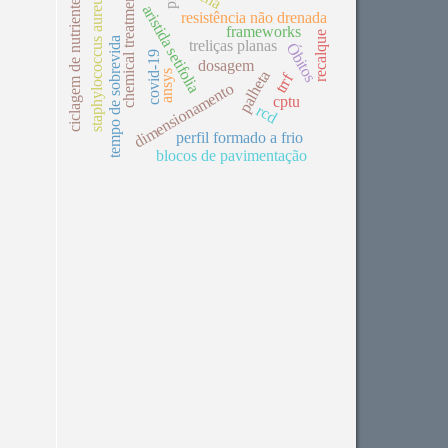
chemical treatment
staphylococcus aureus
ciclagem de nutrientes
aristida setifolia
resistência não drenada
frameworks
recalque
tempo de sobrevida
treliças planas
Óbitos
covid-19
dosagem
palheta
ansys
trrf
dimensionamento
cptu
rcd
perfil formado a frio
blocos de pavimentação