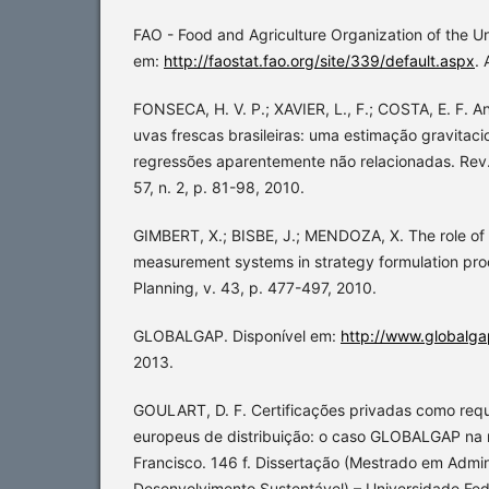
FAO - Food and Agriculture Organization of the Un
em:
http://faostat.fao.org/site/339/default.aspx
. 
FONSECA, H. V. P.; XAVIER, L., F.; COSTA, E. F. A
uvas frescas brasileiras: uma estimação gravitaci
regressões aparentemente não relacionadas. Rev.
57, n. 2, p. 81-98, 2010.
GIMBERT, X.; BISBE, J.; MENDOZA, X. The role o
measurement systems in strategy formulation pr
Planning, v. 43, p. 477-497, 2010.
GLOBALGAP. Disponível em:
http://www.globalga
2013.
GOULART, D. F. Certificações privadas como requ
europeus de distribuição: o caso GLOBALGAP na
Francisco. 146 f. Dissertação (Mestrado em Admin
Desenvolvimento Sustentável) – Universidade Fe