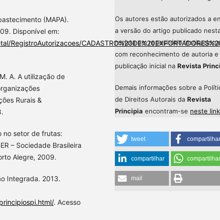
Os autores estão autorizados a en
Abastecimento (MAPA).
a versão do artigo publicado nest
09. Disponível em:
revista em repositório instituciona
ile/vegetal/RegistroAutorizacoes/CADASTRO%20DE%20EXPORTADOR
com reconhecimento de autoria e
publicação inicial na
Revista Princ
. A. A utilização de
Demais informações sobre a Políti
organizações
de Direitos Autorais da
Revista
ções Rurais &
Principia
encontram-se
neste link
8.
no setor de frutas:
tweet
compartilha
ER – Sociedade Brasileira
orto Alegre, 2009.
compartilhar
compartilha
 Integrada. 2013.
mail
rincipiospi.html/
. Acesso