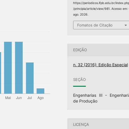
https://periodicos.ifpb.edu.br/index.ph
/principia/article/view/981. Acesso em:
ago. 2026.
Fomatos de Citação
EDIÇÃO
n. 32 (2016): Edição Especial
SEÇÃO
Engenharias III - Engenhari
de Produção
LICENÇA