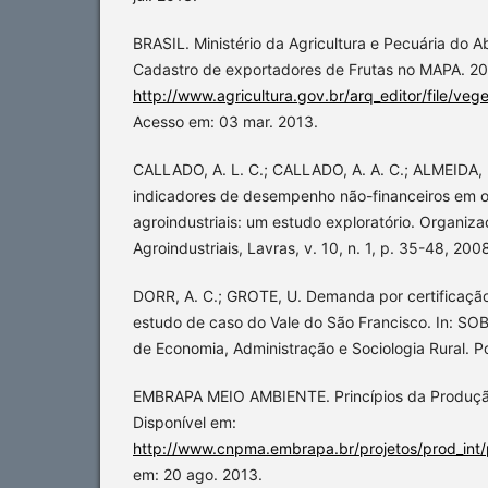
BRASIL. Ministério da Agricultura e Pecuária do 
Cadastro de exportadores de Frutas no MAPA. 20
http://www.agricultura.gov.br/arq_editor/f
Acesso em: 03 mar. 2013.
CALLADO, A. L. C.; CALLADO, A. A. C.; ALMEIDA, M
indicadores de desempenho não-financeiros em 
agroindustriais: um estudo exploratório. Organiza
Agroindustriais, Lavras, v. 10, n. 1, p. 35-48, 200
DORR, A. C.; GROTE, U. Demanda por certificação 
estudo de caso do Vale do São Francisco. In: SOB
de Economia, Administração e Sociologia Rural. P
EMBRAPA MEIO AMBIENTE. Princípios da Produção
Disponível em:
http://www.cnpma.embrapa.br/projetos/prod_int/p
em: 20 ago. 2013.