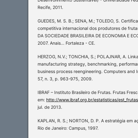
Recife, 2011.
GUEDES, M. S. B.; SENA, M.; TOLEDO, S. Certific
competitiva internacional dos produtores de frut
DA SOCIEDADE BRASILEIRA DE ECONOMIA E ECOL
2007. Anais... Fortaleza - CE.
HERZOG, N.V.; TONCHIA, S.; POLAJNAR, A. Link
manufacturing strategy, benchmarking, perform
business process reengineering. Computers and In
57, n. 3, p. 963-975, 2009.
IBRAF – Instituto Brasileiro de Frutas. Frutas Fres
em:
http://www.ibraf.org.br/estatisticas/est_fruta
jul. de 2013.
KAPLAN, R. S.; NORTON, D. P. A estratégia em a
Rio de Janeiro: Campus, 1997.