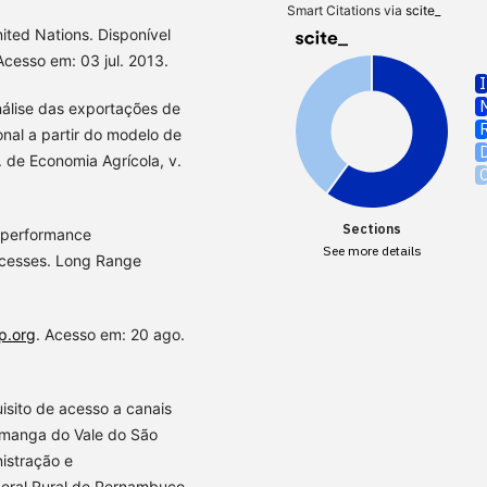
Smart Citations via
scite_
ited Nations. Disponível
Acesso em: 03 jul. 2013.
nálise das exportações de
onal a partir do modelo de
 de Economia Agrícola, v.
Sections
f performance
See more details
ocesses. Long Range
p.org
. Acesso em: 20 ago.
isito de acesso a canais
 manga do Vale do São
istração e
deral Rural de Pernambuco,