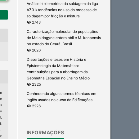
Análise bibliométrica da soldagem da liga
AZ31: tendências no uso do processo de
soldagem por fricção e mistura
2748
Caracterização molecular de populações
de Meloidogyne enterolobii e M. konaensis
no estado do Ceará, Brasil
2626
Dissertações e teses em História e
Epistemologia da Matemática:
contribuições para a abordagem da
Geometria Espacial no Ensino Médio
2325
Um
Conhecendo alguns termos técnicos em
de
inglês usados no curso de Edificações
as
2226
ão
1,
:
.
INFORMAÇÕES
: