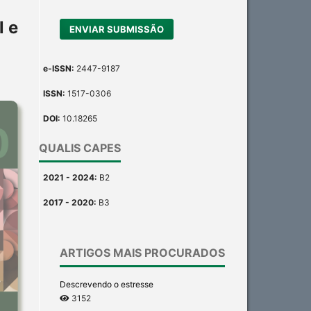
l e
ENVIAR SUBMISSÃO
e-ISSN:
2447-9187
ISSN:
1517-0306
DOI:
10.18265
QUALIS CAPES
2021 - 2024:
B2
2017 - 2020:
B3
ARTIGOS MAIS PROCURADOS
Descrevendo o estresse
3152