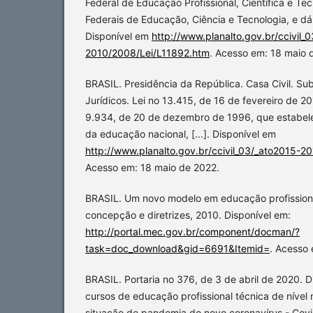
Federal de Educação Profissional, Científica e Tecn
Federais de Educação, Ciência e Tecnologia, e dá
Disponível em
http://www.planalto.gov.br/ccivil_
2010/2008/Lei/L11892.htm
. Acesso em: 18 maio 
BRASIL. Presidência da República. Casa Civil. Su
Jurídicos. Lei no 13.415, de 16 de fevereiro de 201
9.934, de 20 de dezembro de 1996, que estabelec
da educação nacional, [...]. Disponível em
http://www.planalto.gov.br/ccivil_03/_ato2015-20
Acesso em: 18 maio de 2022.
BRASIL. Um novo modelo em educação profissiona
concepção e diretrizes, 2010. Disponível em:
http://portal.mec.gov.br/component/docman/?
task=doc_download&gid=6691&Itemid=
. Acesso 
BRASIL. Portaria no 376, de 3 de abril de 2020. D
cursos de educação profissional técnica de nível
situação de pandemia do novo coronavírus - Covi