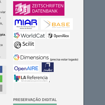
l.
viar
a
is,
ipia
.
ca
.
(precisa estar logado)
r
r
Intro
0
Methods
0
PRESERVAÇÃO DIGITAL
Results
0
Discussion
0