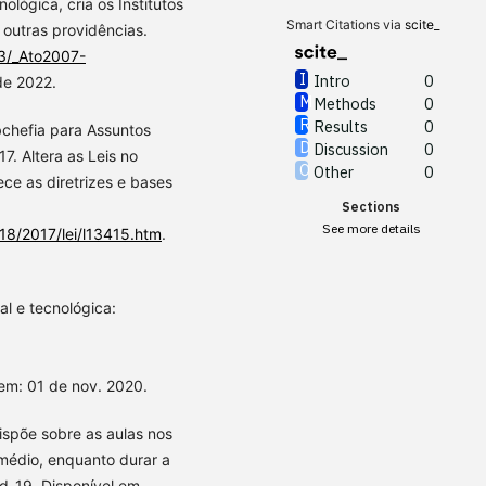
ológica, cria os Institutos
Smart Citations via
scite_
 outras providências.
03/_Ato2007-
Intro
0
de 2022.
Methods
0
Results
0
bchefia para Assuntos
Discussion
0
7. Altera as Leis no
Other
0
e as diretrizes e bases
Sections
See more details
18/2017/lei/l13415.htm
.
l e tecnológica:
em: 01 de nov. 2020.
ispõe sobre as aulas nos
 médio, enquanto durar a
d-19. Disponível em