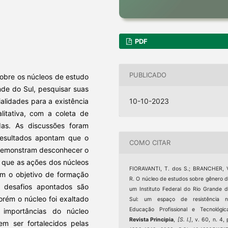
PDF
PUBLICADO
sobre os núcleos de estudo
nde do Sul, pesquisar suas
10-10-2023
ialidades para a existência
litativa, com a coleta de
adas. As discussões foram
resultados apontam que o
COMO CITAR
 demonstram desconhecer o
e que as ações dos núcleos
FIORAVANTI, T. dos S.; BRANCHER, 
m o objetivo de formação
R. O núcleo de estudos sobre gênero 
s desafios apontados são
um Instituto Federal do Rio Grande 
orém o núcleo foi exaltado
Sul: um espaço de resistência n
Educação Profissional e Tecnológic
importâncias do núcleo
Revista Principia
,
[S. l.]
, v. 60, n. 4, 
m ser fortalecidos pelas