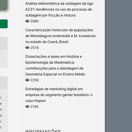
Análise bibliométrica da soldagem da liga
AZ31: tendências no uso do processo de
soldagem por fricção e mistura
2680
Caracterização molecular de populações
de Meloidogyne enterolobii e M. konaensis
no estado do Ceará, Brasil
2578
Dissertações e teses em História e
Epistemologia da Matemática:
contribuições para a abordagem da
Geometria Espacial no Ensino Médio
2256
Estratégias de marketing digital em
empresa do segmento gamer brasileiro: o
V.
caso Hoplon
de
2194
do
a
a.
p.
INFORMAÇÕES