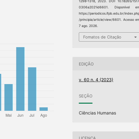
1298–1318, 2023. DOI: 10.18265/151
0306a2021id6601. Disponível em
https://periodicos.ifpb.edu.br/index.ph
/principia/article/view/6601. Acesso e
7 ago. 2026.
Fomatos de Citação
EDIÇÃO
v. 60 n. 4 (2023)
SEÇÃO
Ciências Humanas
LICENÇA