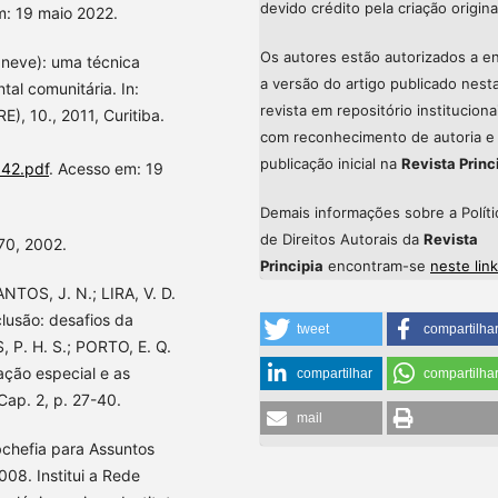
devido crédito pela criação origina
m: 19 maio 2022.
Os autores estão autorizados a en
 neve): uma técnica
a versão do artigo publicado nest
al comunitária. In:
revista em repositório instituciona
10., 2011, Curitiba.
com reconhecimento de autoria e
publicação inicial na
Revista Princ
342.pdf
. Acesso em: 19
Demais informações sobre a Políti
de Direitos Autorais da
Revista
70, 2002.
Principia
encontram-se
neste link
NTOS, J. N.; LIRA, V. D.
lusão: desafios da
tweet
compartilha
 P. H. S.; PORTO, E. Q.
ação especial e as
compartilhar
compartilha
 Cap. 2, p. 27-40.
mail
bchefia para Assuntos
08. Institui a Rede