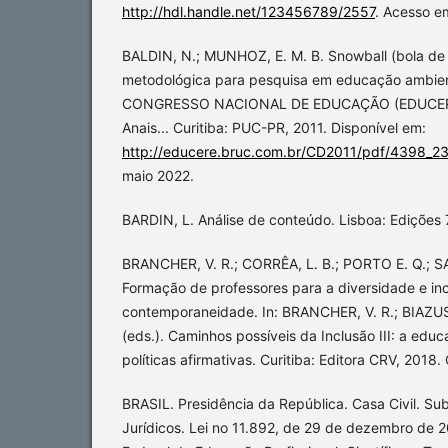
http://hdl.handle.net/123456789/2557
. Acesso e
BALDIN, N.; MUNHOZ, E. M. B. Snowball (bola de
metodológica para pesquisa em educação ambient
CONGRESSO NACIONAL DE EDUCAÇÃO (EDUCERE), 
Anais... Curitiba: PUC-PR, 2011. Disponível em:
http://educere.bruc.com.br/CD2011/pdf/4398_2
maio 2022.
BARDIN, L. Análise de conteúdo. Lisboa: Edições 
BRANCHER, V. R.; CORRÊA, L. B.; PORTO E. Q.; SA
Formação de professores para a diversidade e inc
contemporaneidade. In: BRANCHER, V. R.; BIAZUS,
(eds.). Caminhos possíveis da Inclusão III: a educ
políticas afirmativas. Curitiba: Editora CRV, 2018.
BRASIL. Presidência da República. Casa Civil. Su
Jurídicos. Lei no 11.892, de 29 de dezembro de 20