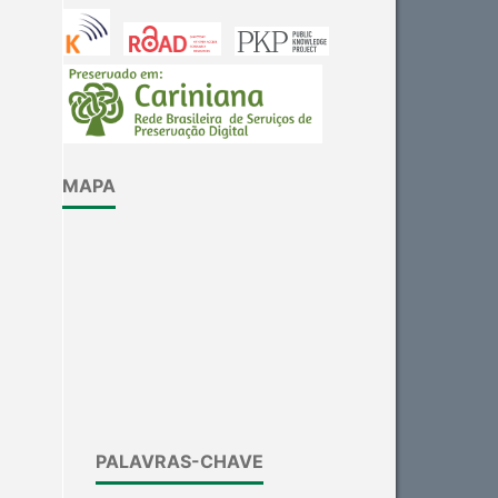
Other
0
See how this article has been
cited at
scite.ai
MAPA
Scite shows how a scientific
paper has been cited by
providing the context of the
citation, a classification
describing whether it
supports, mentions, or
contrasts the cited claim, and
a label indicating in which
section the citation was
made.
PALAVRAS-CHAVE