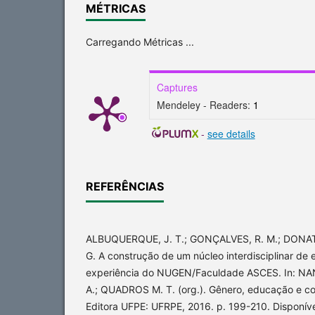
MÉTRICAS
Carregando Métricas ...
Captures
Mendeley - Readers:
1
-
see details
REFERÊNCIAS
ALBUQUERQUE, J. T.; GONÇALVES, R. M.; DONATO
G. A construção de um núcleo interdisciplinar de 
experiência do NUGEN/Faculdade ASCES. In: NANE
A.; QUADROS M. T. (org.). Gênero, educação e c
Editora UFPE: UFRPE, 2016. p. 199-210. Disponív