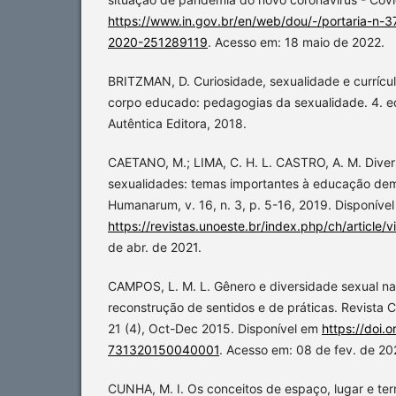
https://www.in.gov.br/en/web/dou/-/portaria-n-3
2020-251289119
. Acesso em: 18 maio de 2022.
BRITZMAN, D. Curiosidade, sexualidade e currícul
corpo educado: pedagogias da sexualidade. 4. ed
Autêntica Editora, 2018.
CAETANO, M.; LIMA, C. H. L. CASTRO, A. M. Diver
sexualidades: temas importantes à educação dem
Humanarum, v. 16, n. 3, p. 5-16, 2019. Disponíve
https://revistas.unoeste.br/index.php/ch/article/
de abr. de 2021.
CAMPOS, L. M. L. Gênero e diversidade sexual na
reconstrução de sentidos e de práticas. Revista 
21 (4), Oct-Dec 2015. Disponível em
https://doi.
731320150040001
. Acesso em: 08 de fev. de 20
CUNHA, M. I. Os conceitos de espaço, lugar e terr