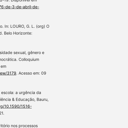
76-de-3-de-abril-de-
o. In: LOURO, G. L. (org) O
. Belo Horizonte:
sidade sexual, gênero e
ocrática. Colloquium
l em
view/3179
. Acesso em: 09
 escola: a urgência da
Ciência & Educação, Bauru,
org/10.1590/1516-
21.
itório nos processos