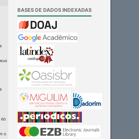
BASES DE DADOS INDEXADAS
s
seus
a
 do
am o