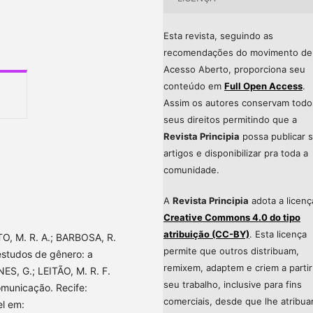
Esta revista, seguindo as
recomendações do movimento de
Acesso Aberto, proporciona seu
conteúdo em
Full Open Access
.
Assim os autores conservam todo
seus direitos permitindo que a
Revista Principia
possa publicar 
artigos e disponibilizar pra toda a
comunidade.
A
Revista Principia
adota a licenç
Creative Commons 4.0 do tipo
atribuição (CC-BY)
. Esta licença
, M. R. A.; BARBOSA, R.
permite que outros distribuam,
estudos de gênero: a
remixem, adaptem e criem a partir
S, G.; LEITÃO, M. R. F.
seu trabalho, inclusive para fins
omunicação. Recife:
comerciais, desde que lhe atribu
el em: