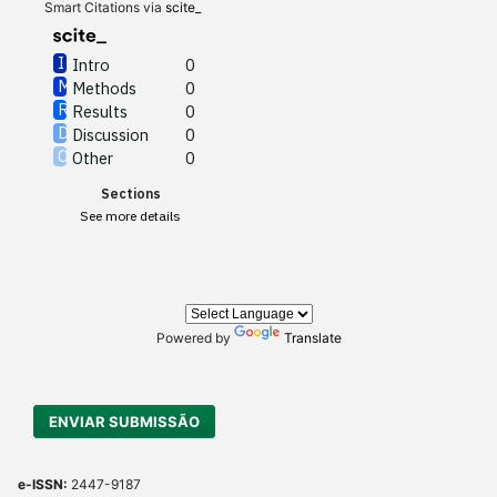
Other
0
Smart Citations via
scite_
Intro
0
Methods
0
See how this article has been
Results
0
cited at
scite.ai
Discussion
0
Other
0
Scite shows how a scientific
Sections
paper has been cited by
See more details
providing the context of the
citation, a classification
describing whether it
supports, mentions, or
contrasts the cited claim, and
Powered by
Translate
a label indicating in which
section the citation was
made.
ENVIAR SUBMISSÃO
e-ISSN:
2447-9187