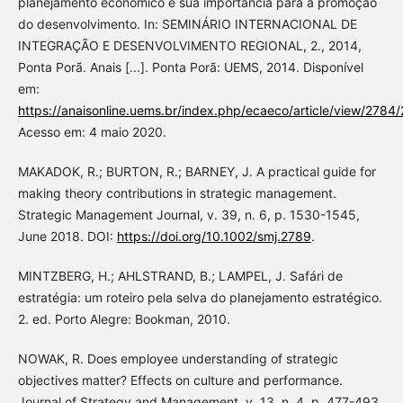
planejamento econômico e sua importância para a promoção
do desenvolvimento. In: SEMINÁRIO INTERNACIONAL DE
INTEGRAÇÃO E DESENVOLVIMENTO REGIONAL, 2., 2014,
Ponta Porã. Anais [...]. Ponta Porã: UEMS, 2014. Disponível
em:
https://anaisonline.uems.br/index.php/ecaeco/article/view/2784
Acesso em: 4 maio 2020.
MAKADOK, R.; BURTON, R.; BARNEY, J. A practical guide for
making theory contributions in strategic management.
Strategic Management Journal, v. 39, n. 6, p. 1530-1545,
June 2018. DOI:
https://doi.org/10.1002/smj.2789
.
MINTZBERG, H.; AHLSTRAND, B.; LAMPEL, J. Safári de
estratégia: um roteiro pela selva do planejamento estratégico.
2. ed. Porto Alegre: Bookman, 2010.
NOWAK, R. Does employee understanding of strategic
objectives matter? Effects on culture and performance.
Journal of Strategy and Management, v. 13, n. 4, p. 477-493,