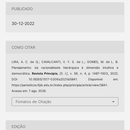
PUBLICADO
30-12-2022
COMO CITAR
LIRA, A. C. de Q.; CAVALCANTI, V. Y. S. de L.; GOMES, M. de L. B.
Planejamento: da racionalidade hierárquica à dimensão intuitiva e
democrática.
Revista Principia
,
[S. l.]
, v. 59, n. 4, p. 1487–1503, 2022.
DOI: 10.18265/1517-0306a2021id5841. Disponível em:
https://periodicos.ifpb.edu.br/index.php/principia/article/view/5841.
Acesso em: 7 ago. 2026.
Fomatos de Citação
EDIÇÃO