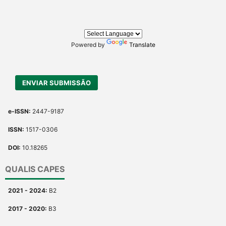
citation, a classification
describing whether it
supports, mentions, or
contrasts the cited claim, and
Powered by
Translate
a label indicating in which
section the citation was
made.
ENVIAR SUBMISSÃO
e-ISSN:
2447-9187
ISSN:
1517-0306
DOI:
10.18265
QUALIS CAPES
2021 - 2024:
B2
2017 - 2020:
B3