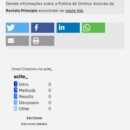
Demais informações sobre a Política de Direitos Autorais da
Revista Principia
encontram-se
neste link
.
Intro
0
Methods
0
Results
0
Discussion
0
Other
0
Smart Citations via
scite_
Intro
0
Methods
0
See how this article has been
Results
0
cited at
scite.ai
Discussion
0
Other
0
Scite shows how a scientific
Sections
paper has been cited by
See more details
providing the context of the