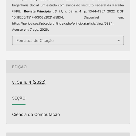
Engenharia Social: um estudo com alunos do Instituto Federal da Paraíba
(IFPB).
Revista Principia
,
[S. l.]
, v. 59, n. 4, p. 1344–1357, 2022. DOI:
10.18265/1517-0306a2021id5834. Disponível em:
https://periodicos.ifpb.edu.br/index.php/principia/article/view/5834.
Acesso em: 7 ago. 2026.
Fomatos de Citação
EDIÇÃO
v. 59 n. 4 (2022)
SEÇÃO
Ciência da Computação