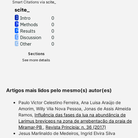
Other
0
Smart Citations via
scite_
Intro
0
Methods
0
See how this article has been
Results
0
cited at
scite.ai
Discussion
0
Other
0
Scite shows how a scientific
Sections
paper has been cited by
See more details
providing the context of the
citation, a classification
describing whether it
supports, mentions, or
Artigos mais lidos pelo mesmo(s) autor(es)
contrasts the cited claim, and
a label indicating in which
Paulo Victor Celestino Ferreira, Ana Luisa Araújo de
section the citation was
Amorim, Willy Vila Nova Pessoa, Jonas de Assis Almeida
Ramos,
Influência das fases da lua na abundância de
made.
Larimus breviceps na zona de arrebentação da praia de
Miramar-PB
,
Revista Principia: n. 36 (2017)
Jesus Marlinaldo de Medeiros, Ingrid Elvira Silva