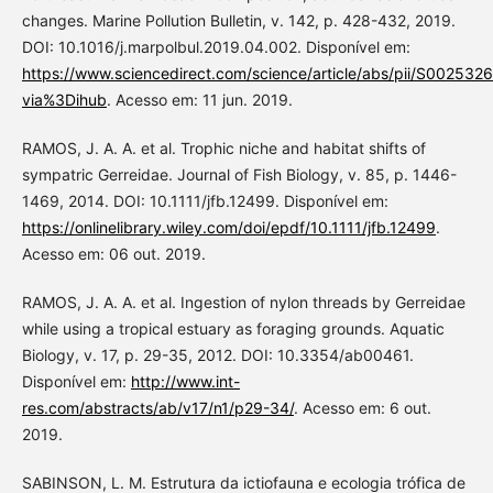
changes. Marine Pollution Bulletin, v. 142, p. 428-432, 2019.
DOI: 10.1016/j.marpolbul.2019.04.002. Disponível em:
https://www.sciencedirect.com/science/article/abs/pii/S00253
via%3Dihub
. Acesso em: 11 jun. 2019.
RAMOS, J. A. A. et al. Trophic niche and habitat shifts of
sympatric Gerreidae. Journal of Fish Biology, v. 85, p. 1446-
1469, 2014. DOI: 10.1111/jfb.12499. Disponível em:
https://onlinelibrary.wiley.com/doi/epdf/10.1111/jfb.12499
.
Acesso em: 06 out. 2019.
RAMOS, J. A. A. et al. Ingestion of nylon threads by Gerreidae
while using a tropical estuary as foraging grounds. Aquatic
Biology, v. 17, p. 29-35, 2012. DOI: 10.3354/ab00461.
Disponível em:
http://www.int-
res.com/abstracts/ab/v17/n1/p29-34/
. Acesso em: 6 out.
2019.
SABINSON, L. M. Estrutura da ictiofauna e ecologia trófica de