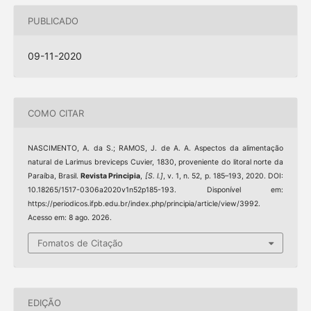
PUBLICADO
09-11-2020
COMO CITAR
NASCIMENTO, A. da S.; RAMOS, J. de A. A. Aspectos da alimentação
natural de Larimus breviceps Cuvier, 1830, proveniente do litoral norte da
Paraíba, Brasil.
Revista Principia
,
[S. l.]
, v. 1, n. 52, p. 185–193, 2020. DOI:
10.18265/1517-0306a2020v1n52p185-193. Disponível em:
https://periodicos.ifpb.edu.br/index.php/principia/article/view/3992.
Acesso em: 8 ago. 2026.
Fomatos de Citação
EDIÇÃO