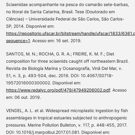
Sciaenidae acompanhante na pesca do camarão sete-barbas,
no litoral de Santa Catarina, Brasil. Tese (Doutorado em
Ciências) – Universidade Federal de São Carlos, São Carlos-
SP, 2014. Disponível em:
https://repositorio.ufscar.br/bitstream/handle/ufscar/1833/6361.
sequence=1
. Acesso em: 16 set. 2019.
SANTOS, M. N.; ROCHA, G. R. A.; FREIRE, K. M. F.; Diet
composition for three sciaenids caught off northeastern Brazil.
Revista de Biología Marina y Oceanografía, Vinã Del Mar, v.
51, n. 3, p. 493-504, dec. 2016. DOI: 10.4067/S0718-
19572016000300002. Disponível em:
https://www.redalyc.org/pdf/479/47949206002.pdf
. Acesso
em: 06 out. 2019.
VENDEL, A. L. et al. Widespread microplastic ingestion by fish
assemblages in tropical estuaries subjected to anthropogenic
pressures. Marine Pollution Bulleton, v. 117, p. 448-455, 2017.
DOI: 10.1016/j.marpolbul.2017.01.081. Disponível em: