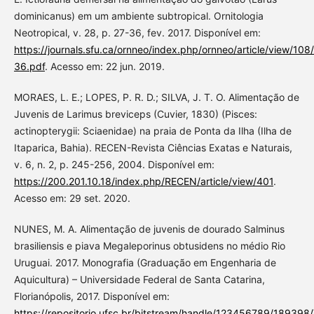
dominicanus) em um ambiente subtropical. Ornitologia
Neotropical, v. 28, p. 27-36, fev. 2017. Disponível em:
https://journals.sfu.ca/ornneo/index.php/ornneo/article/vi
36.pdf
. Acesso em: 22 jun. 2019.
MORAES, L. E.; LOPES, P. R. D.; SILVA, J. T. O. Alimentação de
Juvenis de Larimus breviceps (Cuvier, 1830) (Pisces:
actinopterygii: Sciaenidae) na praia de Ponta da Ilha (Ilha de
Itaparica, Bahia). RECEN-Revista Ciências Exatas e Naturais,
v. 6, n. 2, p. 245-256, 2004. Disponível em:
https://200.201.10.18/index.php/RECEN/article/view/401
.
Acesso em: 29 set. 2020.
NUNES, M. A. Alimentação de juvenis de dourado Salminus
brasiliensis e piava Megaleporinus obtusidens no médio Rio
Uruguai. 2017. Monografia (Graduação em Engenharia de
Aquicultura) – Universidade Federal de Santa Catarina,
Florianópolis, 2017. Disponível em:
https://repositorio.ufsc.br/bitstream/handle/123456789/18939