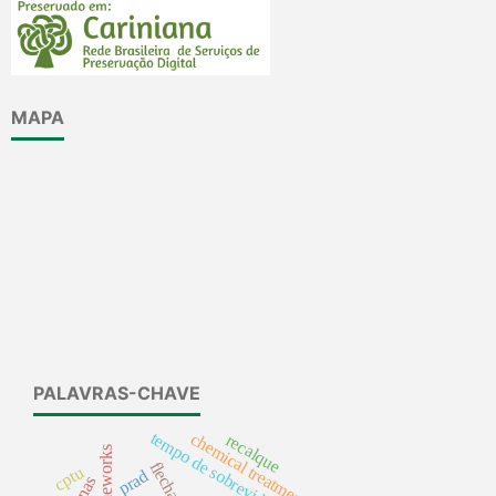
MAPA
PALAVRAS-CHAVE
tempo de sobrevida
chemical treatment
recalque
frameworks
flecha
cptu
prad