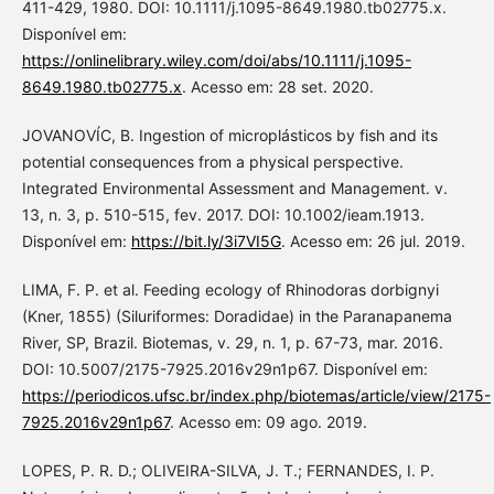
411-429, 1980. DOI: 10.1111/j.1095-8649.1980.tb02775.x.
Disponível em:
https://onlinelibrary.wiley.com/doi/abs/10.1111/j.1095-
8649.1980.tb02775.x
. Acesso em: 28 set. 2020.
JOVANOVÍC, B. Ingestion of microplásticos by fish and its
potential consequences from a physical perspective.
Integrated Environmental Assessment and Management. v.
13, n. 3, p. 510-515, fev. 2017. DOI: 10.1002/ieam.1913.
Disponível em:
https://bit.ly/3i7VI5G
. Acesso em: 26 jul. 2019.
LIMA, F. P. et al. Feeding ecology of Rhinodoras dorbignyi
(Kner, 1855) (Siluriformes: Doradidae) in the Paranapanema
River, SP, Brazil. Biotemas, v. 29, n. 1, p. 67-73, mar. 2016.
DOI: 10.5007/2175-7925.2016v29n1p67. Disponível em:
https://periodicos.ufsc.br/index.php/biotemas/article/view/2175-
7925.2016v29n1p67
. Acesso em: 09 ago. 2019.
LOPES, P. R. D.; OLIVEIRA-SILVA, J. T.; FERNANDES, I. P.