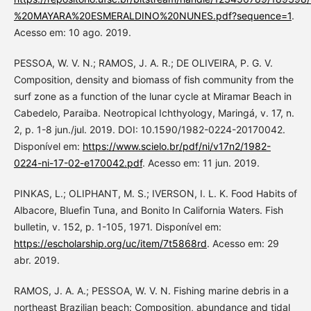
%20MAYARA%20ESMERALDINO%20NUNES.pdf?sequence=1
.
Acesso em: 10 ago. 2019.
PESSOA, W. V. N.; RAMOS, J. A. R.; DE OLIVEIRA, P. G. V.
Composition, density and biomass of fish community from the
surf zone as a function of the lunar cycle at Miramar Beach in
Cabedelo, Paraiba. Neotropical Ichthyology, Maringá, v. 17, n.
2, p. 1-8 jun./jul. 2019. DOI: 10.1590/1982-0224-20170042.
Disponível em:
https://www.scielo.br/pdf/ni/v17n2/1982-
0224-ni-17-02-e170042.pdf
. Acesso em: 11 jun. 2019.
PINKAS, L.; OLIPHANT, M. S.; IVERSON, I. L. K. Food Habits of
Albacore, Bluefin Tuna, and Bonito In California Waters. Fish
bulletin, v. 152, p. 1-105, 1971. Disponível em:
https://escholarship.org/uc/item/7t5868rd
. Acesso em: 29
abr. 2019.
RAMOS, J. A. A.; PESSOA, W. V. N. Fishing marine debris in a
northeast Brazilian beach: Composition, abundance and tidal