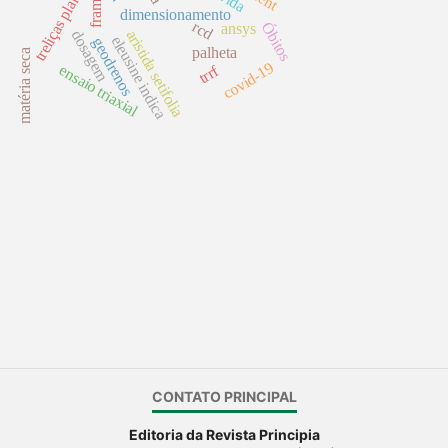
treliças planas
dimensionamento
rcd
Óbitos
ansys
aristida setifolia
dosagem
eleusine indica
geodrenos
palheta
matéria seca
covid-19
ensaio triaxial
trrf
CONTATO PRINCIPAL
Editoria da Revista Principia