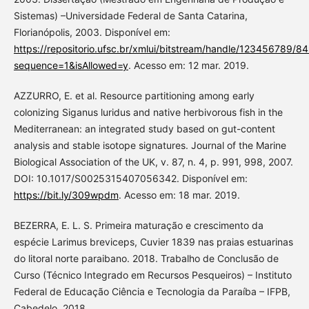
Sistemas) –Universidade Federal de Santa Catarina,
Florianópolis, 2003. Disponível em:
https://repositorio.ufsc.br/xmlui/bitstream/handle/123456789/
sequence=1&isAllowed=y
. Acesso em: 12 mar. 2019.
AZZURRO, E. et al. Resource partitioning among early
colonizing Siganus luridus and native herbivorous fish in the
Mediterranean: an integrated study based on gut-content
analysis and stable isotope signatures. Journal of the Marine
Biological Association of the UK, v. 87, n. 4, p. 991, 998, 2007.
DOI: 10.1017/S0025315407056342. Disponível em:
https://bit.ly/309wpdm
. Acesso em: 18 mar. 2019.
BEZERRA, E. L. S. Primeira maturação e crescimento da
espécie Larimus breviceps, Cuvier 1839 nas praias estuarinas
do litoral norte paraibano. 2018. Trabalho de Conclusão de
Curso (Técnico Integrado em Recursos Pesqueiros) – Instituto
Federal de Educação Ciência e Tecnologia da Paraíba – IFPB,
Cabedelo, 2018.