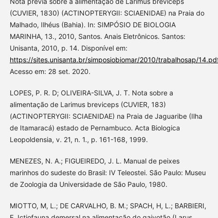
Nota prévia sobre a alimentação de Larimus breviceps
(CUVIER, 1830) (ACTINOPTERYGII: SCIAENIDAE) na Praia do
Malhado, Ilhéus (Bahia). In: SIMPÓSIO DE BIOLOGIA
MARINHA, 13., 2010, Santos. Anais Eletrônicos. Santos:
Unisanta, 2010, p. 14. Disponível em:
https://sites.unisanta.br/simposiobiomar/2010/trabalhosap/14.pd
Acesso em: 28 set. 2020.
LOPES, P. R. D; OLIVEIRA-SILVA, J. T. Nota sobre a
alimentação de Larimus breviceps (CUVIER, 183)
(ACTINOPTERYGII: SCIAENIDAE) na Praia de Jaguaribe (Ilha
de Itamaracá) estado de Pernambuco. Acta Biologica
Leopoldensia, v. 21, n. 1., p. 161-168, 1999.
MENEZES, N. A.; FIGUEIREDO, J. L. Manual de peixes
marinhos do sudeste do Brasil: IV Teleostei. São Paulo: Museu
de Zoologia da Universidade de São Paulo, 1980.
MIOTTO, M, L.; DE CARVALHO, B. M.; SPACH, H, L.; BARBIERI,
E. Ictiofauna demersal na alimentação do gaivotão (Larus