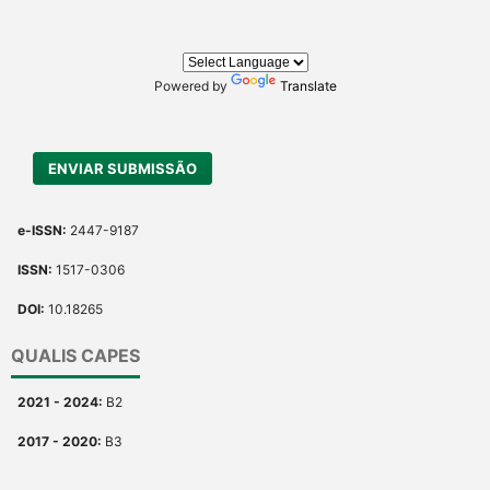
citation, a classification
describing whether it
supports, mentions, or
contrasts the cited claim, and
Powered by
Translate
a label indicating in which
section the citation was
made.
ENVIAR SUBMISSÃO
e-ISSN:
2447-9187
ISSN:
1517-0306
DOI:
10.18265
QUALIS CAPES
2021 - 2024:
B2
2017 - 2020:
B3