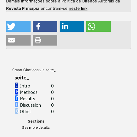
Demais informações sobre a Política de Direitos Autorais da
Revista Principia
encontram-se
neste link
.
Intro
0
Methods
0
Results
0
Discussion
0
Other
0
Smart Citations via
scite_
Intro
0
Methods
0
See how this article has been
Results
0
cited at
scite.ai
Discussion
0
Other
0
Scite shows how a scientific
Sections
paper has been cited by
See more details
providing the context of the