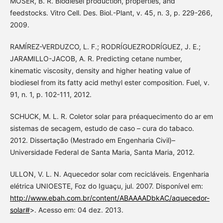
MOSER, B. R. Biodiesel production, properties, and
feedstocks. Vitro Cell. Des. Biol.-Plant, v. 45, n. 3, p. 229-266,
2009.
RAMÍREZ-VERDUZCO, L. F.; RODRÍGUEZRODRÍGUEZ, J. E.;
JARAMILLO-JACOB, A. R. Predicting cetane number,
kinematic viscosity, density and higher heating value of
biodiesel from its fatty acid methyl ester composition. Fuel, v.
91, n. 1, p. 102-111, 2012.
SCHUCK, M. L. R. Coletor solar para préaquecimento do ar em
sistemas de secagem, estudo de caso – cura do tabaco.
2012. Dissertação (Mestrado em Engenharia Civil)–
Universidade Federal de Santa Maria, Santa Maria, 2012.
ULLON, V. L. N. Aquecedor solar com recicláveis. Engenharia
elétrica UNIOESTE, Foz do Iguaçu, jul. 2007. Disponível em:
http://www.ebah.com.br/content/ABAAAADbkAC/aquecedor-
solar#
>. Acesso em: 04 dez. 2013.