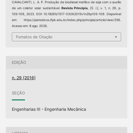
CAVALCANTI, L. A. P. Produção de biodiesel metílico de soja com o auxílio
de um coletor solar sustentável.
Revista Principia
,
[S. l.]
, v. 1, n. 29, p.
105–109, 2023. DOI: 10.18265/1517-03062015v1n29p105-109. Disponível
em: https://periodicos.ifpb.edu.br/index.php/principia/article/view/356.
Acesso em: 8 ago. 2026.
Fomatos de Citação
EDIÇÃO
n. 29 (2016)
SEÇÃO
Engenharias III - Engenharia Mecânica