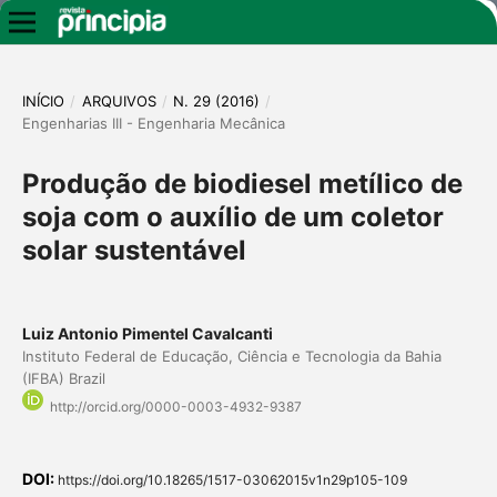
INÍCIO
/
ARQUIVOS
/
N. 29 (2016)
/
Engenharias III - Engenharia Mecânica
Produção de biodiesel metílico de
soja com o auxílio de um coletor
solar sustentável
Luiz Antonio Pimentel Cavalcanti
Instituto Federal de Educação, Ciência e Tecnologia da Bahia
(IFBA) Brazil
http://orcid.org/0000-0003-4932-9387
DOI:
https://doi.org/10.18265/1517-03062015v1n29p105-109