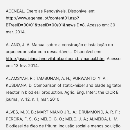
AGENEAL. Energias Renováveis. Disponível em:
http://www.ageneal.pt/content01.asp?
BTreeID=00/01&treeID=00/01&newsID=8
. Acesso em: 30
mar. 2014.
ALANO, J. A. Manual sobre a construção e instalação do
aquecedor solar com descartáveis. Disponível em:
http://josealcinoalano.vilabol.uol.com.br/manual.htm
. Acesso
em: 13 fev. 2014.
ALAMSYAH, R.; TAMBUNAN, A. H.; PURWANTO, Y. A.;
KUSDIANA, D. Comparison of static-mixer and blade agitator
reactor in biodiesil production. Agric. Eng. Inter.: the CICR E
journal, v. 12, n. 1, mar. 2010.
ALVES, M. X. B.; MARTINIANO JR., A.; DRUMMOND, A. R. F.;
PEREIRA, F. S. G.; MELO, G. O.; MELO, J. A.; ALMEIDA, L. M.;
Biodiesel de óleo de fritura: Inclusão social e menos poluição