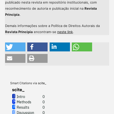
publicado nesta revista em repositório institucionais, com
reconhecimento de autoria e publicação inicial na
Revista
Principia
.
Demais informações sobre a Política de Direitos Autorais da
Revista Principia
encontram-se
neste link
.
Intro
0
Methods
0
Results
0
Discussion
0
Other
0
Smart Citations via
scite_
Intro
0
Methods
0
See how this article has been
Results
0
cited at
scite.ai
Discussion
0