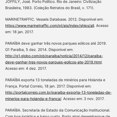
JOFFILY, José. Porto Político. Rio de Janeiro: Civilização
Brasileira, 1983. (Coleção Retratos do Brasil, v. 171).
MARINETRAFFIC. Vessels Database. 2012. Disponível em:
https://www.marinetraffic.com/pt/ais/index/ships/all
. Acesso
em: 18 jan. 2017.
PARAÍBA deve ganhar três novos parques eólicos até 2019.
G1 Paraíba, 5 dez. 2014. Disponível em:
http://g1.globo.com/pb/paraiba/noticia/2014/12/paraiba-
deve-ganhar-tres-novos-parques-eolicos-ate-2019.html
.
Acesso em: 4 dez. 2017.
PARAÍBA exporta 13 toneladas de minérios para Holanda e
França. Portal Correio, 18 jan. 2017. Disponível em:
http://portalcorreio.com.br/paraiba-exporta-13-toneladas-de-
minerios-para-holanda-e-franca/
. Acesso em: 3 nov. 2017.
PARAÍBA. Secretaria de Estado da Comunicação Institucional.
Com boa logística e baixo custo, Porto atrai desembarque de