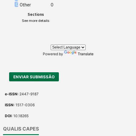
Other
0
Scite shows how a scientific
Sections
paper has been cited by
See more details
providing the context of the
citation, a classification
describing whether it
supports, mentions, or
contrasts the cited claim, and
Powered by
Translate
a label indicating in which
section the citation was
made.
ENVIAR SUBMISSÃO
e-ISSN:
2447-9187
ISSN:
1517-0306
DOI:
10.18265
QUALIS CAPES