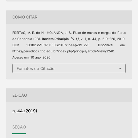
COMO CITAR
FREITAS, M. E. do N.; HOLANDA, J. S. Fluxo de navios e cargas do Porto
de Cabedelo (PB).
Revista Principia
,
[S. l.]
, v. 1, n. 44, p. 219–226, 2019.
DOI: 10.18265/1517-03062015v1n44p219-226. Disponível em:
https://periodicos.ifpb.edu.br/index.php/principia/article/view/2240.
Acesso em: 10 ago. 2026.
Fomatos de Citação
EDIÇÃO
n. 44 (2019)
SEÇÃO