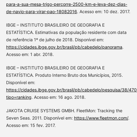
para-a-sua-mesa-trigo-percorre-2500-km-e-leva-dez-dias-
de-navio-para-virar-pao-18082016
. Acesso em: 10 dez. 2017.
IBGE – INSTITUTO BRASILEIRO DE GEOGRAFIA E
ESTATÍSTICA. Estimativas da população residente com data
de referência 1º de julho de 2018. Disponível em:
https://cidades.ibge.gov.br/brasil/pb/cabedelo/panorama
.
Acesso em: 1 abr. 2018.
IBGE – INSTITUTO BRASILEIRO DE GEOGRAFIA E
ESTATÍSTICA. Produto Interno Bruto dos Municípios, 2015.
Disponível em:
https://cidades.ibge.gov.br/brasil/pb/cabedelo/pesquisa/38/47
tipo=ranking
. Acesso em: 16 ago. 2018.
JAKOTA CRUISE SYSTEMS GMBH. FleetMon: Tracking the
Seven Seas. 2011. Disponível em:
https://www.fleetmon.com/
.
Acesso em: 15 fev. 2017.