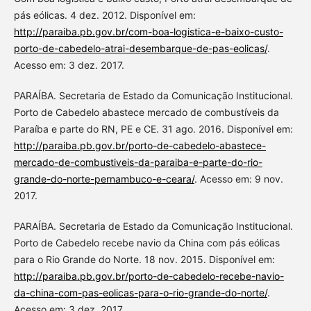
pás eólicas. 4 dez. 2012. Disponível em:
http://paraiba.pb.gov.br/com-boa-logistica-e-baixo-custo-
porto-de-cabedelo-atrai-desembarque-de-pas-eolicas/
.
Acesso em: 3 dez. 2017.
PARAÍBA. Secretaria de Estado da Comunicação Institucional.
Porto de Cabedelo abastece mercado de combustíveis da
Paraíba e parte do RN, PE e CE. 31 ago. 2016. Disponível em:
http://paraiba.pb.gov.br/porto-de-cabedelo-abastece-
mercado-de-combustiveis-da-paraiba-e-parte-do-rio-
grande-do-norte-pernambuco-e-ceara/
. Acesso em: 9 nov.
2017.
PARAÍBA. Secretaria de Estado da Comunicação Institucional.
Porto de Cabedelo recebe navio da China com pás eólicas
para o Rio Grande do Norte. 18 nov. 2015. Disponível em:
http://paraiba.pb.gov.br/porto-de-cabedelo-recebe-navio-
da-china-com-pas-eolicas-para-o-rio-grande-do-norte/
.
Acesso em: 3 dez. 2017.