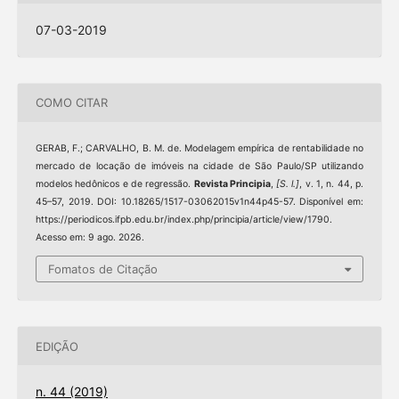
07-03-2019
COMO CITAR
GERAB, F.; CARVALHO, B. M. de. Modelagem empírica de rentabilidade no
mercado de locação de imóveis na cidade de São Paulo/SP utilizando
modelos hedônicos e de regressão.
Revista Principia
,
[S. l.]
, v. 1, n. 44, p.
45–57, 2019. DOI: 10.18265/1517-03062015v1n44p45-57. Disponível em:
https://periodicos.ifpb.edu.br/index.php/principia/article/view/1790.
Acesso em: 9 ago. 2026.
Fomatos de Citação
EDIÇÃO
n. 44 (2019)