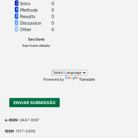
Intro
0
Methods
0
See how this article has been
Results
0
cited at
scite.ai
Discussion
0
Other
0
Scite shows how a scientific
Sections
paper has been cited by
See more details
providing the context of the
citation, a classification
describing whether it
supports, mentions, or
contrasts the cited claim, and
Powered by
Translate
a label indicating in which
section the citation was
made.
ENVIAR SUBMISSÃO
e-ISSN:
2447-9187
ISSN:
1517-0306