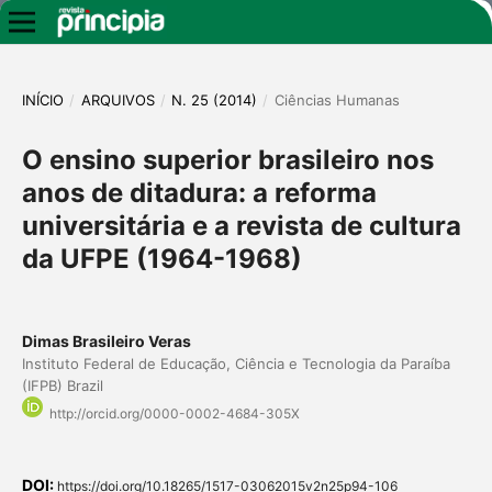
INÍCIO
/
ARQUIVOS
/
N. 25 (2014)
/
Ciências Humanas
O ensino superior brasileiro nos
anos de ditadura: a reforma
universitária e a revista de cultura
da UFPE (1964-1968)
Dimas Brasileiro Veras
Instituto Federal de Educação, Ciência e Tecnologia da Paraíba
(IFPB) Brazil
http://orcid.org/0000-0002-4684-305X
DOI:
https://doi.org/10.18265/1517-03062015v2n25p94-106