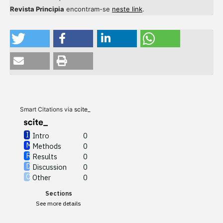
Revista Principia
encontram-se
neste link
.
Intro
0
Methods
0
Results
0
Discussion
0
Other
0
Smart Citations via
scite_
Intro
0
Methods
0
See how this article has been
Results
0
cited at
scite.ai
Discussion
0
Other
0
Scite shows how a scientific
Sections
paper has been cited by
See more details
providing the context of the
citation, a classification