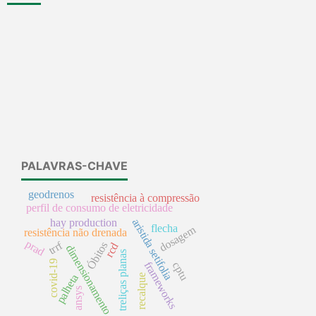
PALAVRAS-CHAVE
geodrenos
resistência à compressão
perfil de consumo de eletricidade
aristida setifolia
hay production
flecha
dosagem
resistência não drenada
prad
trrf
Óbitos
rcd
dimensionamento
treliças planas
covid-19
frameworks
cptu
recalque
palheta
ansys