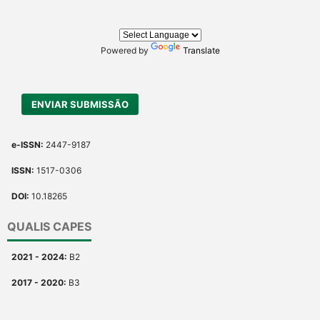
describing whether it
supports, mentions, or
contrasts the cited claim, and
Powered by
Translate
a label indicating in which
section the citation was
made.
ENVIAR SUBMISSÃO
e-ISSN:
2447-9187
ISSN:
1517-0306
DOI:
10.18265
QUALIS CAPES
2021 - 2024:
B2
2017 - 2020:
B3