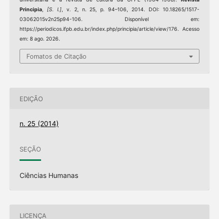
Principia
,
[S. l.]
, v. 2, n. 25, p. 94–106, 2014. DOI: 10.18265/1517-
03062015v2n25p94-106. Disponível em:
https://periodicos.ifpb.edu.br/index.php/principia/article/view/176. Acesso
em: 8 ago. 2026.
Fomatos de Citação
EDIÇÃO
n. 25 (2014)
SEÇÃO
Ciências Humanas
LICENÇA