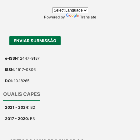
describing whether it
supports, mentions, or
contrasts the cited claim, and
Powered by
Translate
a label indicating in which
section the citation was
made.
ENVIAR SUBMISSÃO
e-ISSN:
2447-9187
ISSN:
1517-0306
DOI:
10.18265
QUALIS CAPES
2021 - 2024:
B2
2017 - 2020:
B3