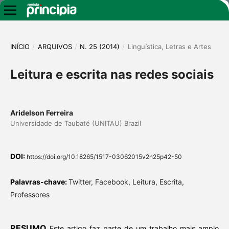
INÍCIO
/
ARQUIVOS
/
N. 25 (2014)
/
Linguística, Letras e Artes
Leitura e escrita nas redes sociais
Aridelson Ferreira
Universidade de Taubaté (UNITAU) Brazil
DOI:
https://doi.org/10.18265/1517-03062015v2n25p42-50
Palavras-chave:
Twitter, Facebook, Leitura, Escrita,
Professores
RESUMO
Este artigo faz parte de um trabalho mais amplo