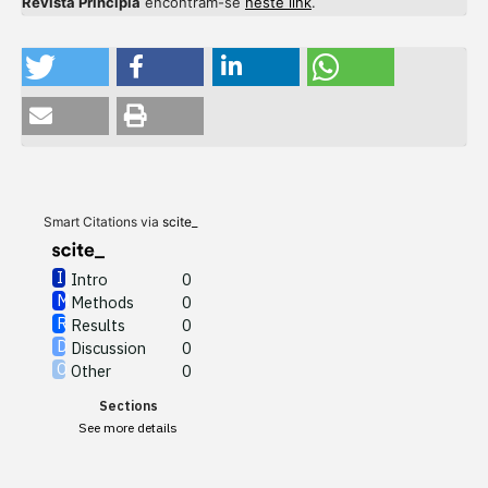
Revista Principia
encontram-se
neste link
.
Intro
0
Methods
0
Results
0
Discussion
0
Other
0
Smart Citations via
scite_
Intro
0
Methods
0
See how this article has been
Results
0
cited at
scite.ai
Discussion
0
Other
0
Scite shows how a scientific
Sections
paper has been cited by
See more details
providing the context of the
citation, a classification