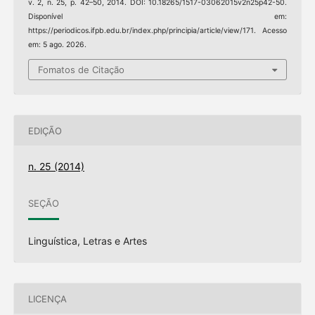
v. 2, n. 25, p. 42–50, 2014. DOI: 10.18265/1517-03062015v2n25p42-50.
Disponível em:
https://periodicos.ifpb.edu.br/index.php/principia/article/view/171. Acesso
em: 5 ago. 2026.
Fomatos de Citação
EDIÇÃO
n. 25 (2014)
SEÇÃO
Linguística, Letras e Artes
LICENÇA