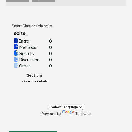
Intro
0
Methods
0
Results
0
Discussion
0
Other
0
Smart Citations via
scite_
Intro
0
Methods
0
See how this article has been
Results
0
cited at
scite.ai
Discussion
0
Other
0
Scite shows how a scientific
Sections
paper has been cited by
See more details
providing the context of the
citation, a classification
describing whether it
supports, mentions, or
contrasts the cited claim, and
Powered by
Translate
a label indicating in which
section the citation was