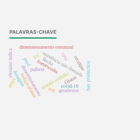
PALAVRAS-CHAVE
dimensionamento estrutural
eleusine indica
resistência não drenada
cptu
trrf
recalque
flecha
prad
frameworks
hay production
dimensionamento
palheta
dosagem
aristida setifolia
treliças planas
Óbitos
ansys
covid-19
rcd
geodrenos