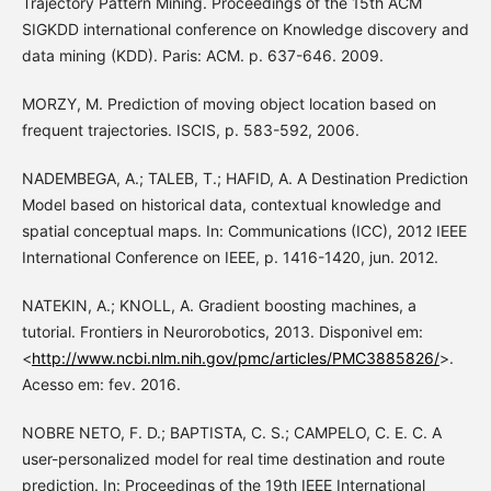
Trajectory Pattern Mining. Proceedings of the 15th ACM
SIGKDD international conference on Knowledge discovery and
data mining (KDD). Paris: ACM. p. 637-646. 2009.
MORZY, M. Prediction of moving object location based on
frequent trajectories. ISCIS, p. 583-592, 2006.
NADEMBEGA, A.; TALEB, T.; HAFID, A. A Destination Prediction
Model based on historical data, contextual knowledge and
spatial conceptual maps. In: Communications (ICC), 2012 IEEE
International Conference on IEEE, p. 1416-1420, jun. 2012.
NATEKIN, A.; KNOLL, A. Gradient boosting machines, a
tutorial. Frontiers in Neurorobotics, 2013. Disponivel em:
<
http://www.ncbi.nlm.nih.gov/pmc/articles/PMC3885826/
>.
Acesso em: fev. 2016.
NOBRE NETO, F. D.; BAPTISTA, C. S.; CAMPELO, C. E. C. A
user-personalized model for real time destination and route
prediction. In: Proceedings of the 19th IEEE International