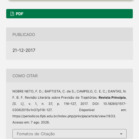
PDF
PUBLICADO
21-12-2017
COMO CITAR
NOBRE NETO, F. D.; BAPTISTA, C. de S.; CAMPELO, C. E. C.; DANTAS, N.
F. B. F. Revisão Literária sobre Previsão de Trajetórias.
Revista Principia
,
[S. l.]
, v. 1, n. 37, p. 116–127, 2017. DOI: 10.18265/1517-
03062015v1n37p116-127. Disponível em:
https://periodicos.ifpb.edu.br/index.php/principia/article/view/1633.
Acesso em: 7 ago. 2026.
Fomatos de Citação