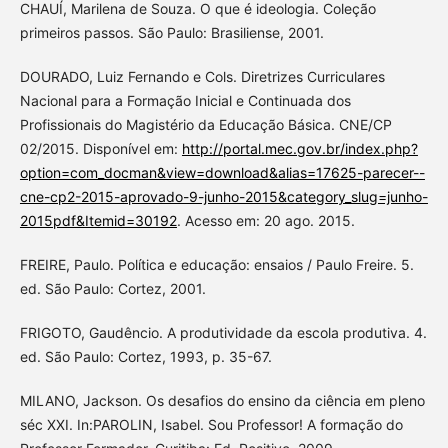
CHAUÍ, Marilena de Souza. O que é ideologia. Coleção
primeiros passos. São Paulo: Brasiliense, 2001.
DOURADO, Luiz Fernando e Cols. Diretrizes Curriculares
Nacional para a Formação Inicial e Continuada dos
Profissionais do Magistério da Educação Básica. CNE/CP
02/2015. Disponível em:
http://portal.mec.gov.br/index.php?
option=com_docman&view=download&alias=17625-parecer--
cne-cp2-2015-aprovado-9-junho-2015&category_slug=junho-
2015pdf&Itemid=30192
. Acesso em: 20 ago. 2015.
FREIRE, Paulo. Política e educação: ensaios / Paulo Freire. 5.
ed. São Paulo: Cortez, 2001.
FRIGOTO, Gaudêncio. A produtividade da escola produtiva. 4.
ed. São Paulo: Cortez, 1993, p. 35-67.
MILANO, Jackson. Os desafios do ensino da ciência em pleno
séc XXI. In:PAROLIN, Isabel. Sou Professor! A formação do