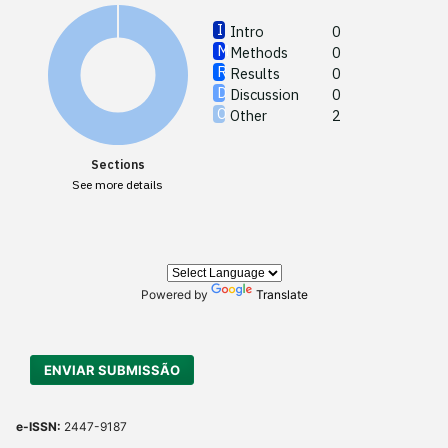
Intro
0
Methods
0
See how
Results
0
cited at
Discussion
0
Other
2
Scite sh
paper h
Sections
providin
See more details
citation,
describi
support
contrast
Powered by
Translate
a label 
section 
made.
ENVIAR SUBMISSÃO
e-ISSN:
2447-9187