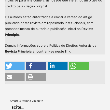
inclusive para fins comerciais, desde que lhe atribuam o devido
crédito pela criação original.
Os autores estão autorizados a enviar a versão do artigo
publicado nesta revista em repositório institucionais, com
reconhecimento de autoria e publicação inicial na
Revista
Principia
.
Demais informações sobre a Política de Direitos Autorais da
Revista Principia
encontram-se
neste link
.
Intro
Meth
Resul
Discu
Smart Citations via
scite_
Other