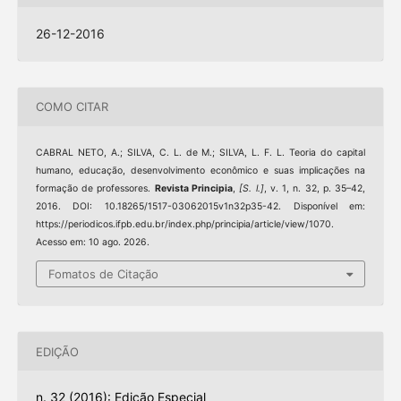
26-12-2016
COMO CITAR
CABRAL NETO, A.; SILVA, C. L. de M.; SILVA, L. F. L. Teoria do capital
humano, educação, desenvolvimento econômico e suas implicações na
formação de professores.
Revista Principia
,
[S. l.]
, v. 1, n. 32, p. 35–42,
2016. DOI: 10.18265/1517-03062015v1n32p35-42. Disponível em:
https://periodicos.ifpb.edu.br/index.php/principia/article/view/1070.
Acesso em: 10 ago. 2026.
Fomatos de Citação
EDIÇÃO
n. 32 (2016): Edição Especial