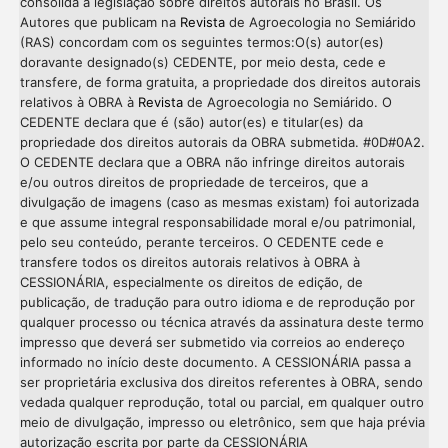
consolida a legislação sobre direitos autorais no Brasil. Os
Autores que publicam na
Revista
de Agroecologia no Semiárido
(RAS) concordam com os seguintes termos:O(s) autor(es)
doravante designado(s) CEDENTE, por meio desta, cede e
transfere, de forma gratuita, a propriedade dos direitos autorais
relativos à OBRA à
Revista
de Agroecologia no Semiárido. O
CEDENTE declara que é (são) autor(es) e titular(es) da
propriedade dos direitos autorais da OBRA submetida. #0D#0A2.
O CEDENTE declara que a OBRA não infringe direitos autorais
e/ou outros direitos de propriedade de terceiros, que a
divulgação de imagens (caso as mesmas existam) foi autorizada
e que assume integral responsabilidade moral e/ou patrimonial,
pelo seu conteúdo, perante terceiros. O CEDENTE cede e
transfere todos os direitos autorais relativos à OBRA à
CESSIONÁRIA, especialmente os direitos de edição, de
publicação, de tradução para outro idioma e de reprodução por
qualquer processo ou técnica através da assinatura deste termo
impresso que deverá ser submetido via correios ao endereço
informado no início deste documento. A CESSIONÁRIA passa a
ser proprietária exclusiva dos direitos referentes à OBRA, sendo
vedada qualquer reprodução, total ou parcial, em qualquer outro
meio de divulgação, impresso ou eletrônico, sem que haja prévia
Intro
0
autorização escrita por parte da CESSIONÁRIA