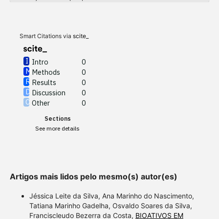
Methods
0
Results
0
Discussion
0
Other
0
Smart Citations via
scite_
Intro
0
Methods
0
See how this article has been
Results
0
cited at
scite.ai
Discussion
0
Other
0
Scite shows how a scientific
Sections
paper has been cited by
See more details
providing the context of the
citation, a classification
describing whether it
supports, mentions, or
Artigos mais lidos pelo mesmo(s) autor(es)
contrasts the cited claim, and
a label indicating in which
Jéssica Leite da Silva, Ana Marinho do Nascimento,
section the citation was
Tatiana Marinho Gadelha, Osvaldo Soares da Silva,
Franciscleudo Bezerra da Costa,
BIOATIVOS EM
made.