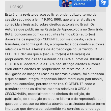
LICENÇA
Esta é uma
revista
de acesso livre, onde, utiliza o termo de
cessão seguindo a lei nº 9.610/1998, que altera, atualiza e
consolida a legislação sobre direitos autorais no Brasil. Os
Autores que publicam na
Revista
de Agroecologia no Semiárido
(RAS) concordam com os seguintes termos:O(s) autor(es)
doravante designado(s) CEDENTE, por meio desta, cede e
transfere, de forma gratuita, a propriedade dos direitos autorais
relativos à OBRA à
Revista
de Agroecologia no Semiárido. O
CEDENTE declara que é (são) autor(es) e titular(es) da
propriedade dos direitos autorais da OBRA submetida. #0D#0A2.
O CEDENTE declara que a OBRA não infringe direitos autorais
e/ou outros direitos de propriedade de terceiros, que a
divulgação de imagens (caso as mesmas existam) foi autorizada
e que assume integral responsabilidade moral e/ou patrimonial,
pelo seu conteúdo, perante terceiros. O CEDENTE cede e
transfere todos os direitos autorais relativos à OBRA à
CESSIONÁRIA, especialmente os direitos de edição, de
publicação, de tradução para outro idioma e de reprodução por
qualquer processo ou técnica através da assinatura deste termo
impresso que deverá ser submetido via correios ao endereço