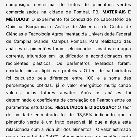
composição centesimal de frutos de pimentões verdes
comercializados na cidade de Pombal, PB.
MATERIAIS E
MÉTODOS
: O experimento foi conduzido no Laboratório de
Química, Bioquímica e Análise de Alimentos, do Centro de
Ciências e Tecnologia Agroalimentar, da Universidade Federal
de Campina Grande, Campus Pombal. Para realização das
análises os pimentões foram selecionados, lavados em água
corrente, triturados em liquidificador e acondicionados em
recipientes plásticos. Os parâmetros avaliados foram:
umidade, cinzas, lipídios e proteínas. O teor de carboidratos
foi calculado pela diferença entre 100 e a soma das
percentagens obtidas, já o valor energético multiplicando
valores pelos fatores atwater. Após as análises foi
determinado o coeficiente de correlação de Pearson entre os
parâmetros estudados.
RESULTADOS E DISCUSSÃO:
O teor
de umidade
encontrado foi de 93,55% indicando que o
pimentão verde é um fruto perecível, já que a água está
relacionada com a vida útil dos alimentos. O valor estimado
para cinzas foi de 0,48% informando que o pimentão verde