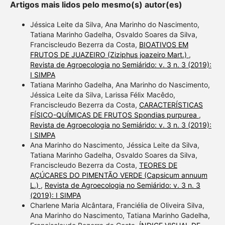
Artigos mais lidos pelo mesmo(s) autor(es)
contrasts the cited claim, and
a label indicating in which
Jéssica Leite da Silva, Ana Marinho do Nascimento,
section the citation was
Tatiana Marinho Gadelha, Osvaldo Soares da Silva,
Franciscleudo Bezerra da Costa,
BIOATIVOS EM
made.
FRUTOS DE JUAZEIRO (Ziziphus joazeiro Mart.)
,
Revista de Agroecologia no Semiárido: v. 3 n. 3 (2019):
I SIMPA
Tatiana Marinho Gadelha, Ana Marinho do Nascimento,
Jéssica Leite da Silva, Larissa Félix Macêdo,
Franciscleudo Bezerra da Costa,
CARACTERÍSTICAS
FÍSICO-QUÍMICAS DE FRUTOS Spondias purpurea
,
Revista de Agroecologia no Semiárido: v. 3 n. 3 (2019):
I SIMPA
Ana Marinho do Nascimento, Jéssica Leite da Silva,
Tatiana Marinho Gadelha, Osvaldo Soares da Silva,
Franciscleudo Bezerra da Costa,
TEORES DE
AÇÚCARES DO PIMENTÃO VERDE (Capsicum annuum
L.)
,
Revista de Agroecologia no Semiárido: v. 3 n. 3
(2019): I SIMPA
Charlene Maria Alcântara, Franciélia de Oliveira Silva,
Ana Marinho do Nascimento, Tatiana Marinho Gadelha,