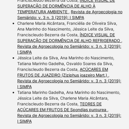
Franciscleudo Bezerra da Costa,
ÍNDICE VISUAL DE
SUPERAÇÃO DE DORMÊNCIA DE ALHO À
TEMPERATURA AMBIENTE
,
Revista de Agroecologia no
Semiárido: v. 3 n. 3 (2019): I SIMPA
Charlene Maria Alcântara, Franciélia de Oliveira Silva,
Ana Marinho do Nascimento, Jéssica Leite da Silva,
Franciscleudo Bezerra da Costa,
ÍNDICE VISUAL DE
SUPERAÇÃO DE DORMÊNCIA DE ALHO REFRIGERADO
,
Revista de Agroecologia no Semiárido: v. 3 n. 3 (2019):
I SIMPA
Jéssica Leite da Silva, Ana Marinho do Nascimento,
Tatiana Marinho Gadelha, Osvaldo Soares da Silva,
Franciscleudo Bezerra da Costa,
AÇÚCARES EM
FRUTOS DE JUAZEIRO (Ziziphus joazeiro Mart.)
,
Revista de Agroecologia no Semiárido: v. 3 n. 3 (2019):
I SIMPA
Tatiana Marinho Gadelha, Ana Marinho do Nascimento,
Jéssica Leite da Silva, Charlene Maria Alcântara,
Franciscleudo Bezerra da Costa,
TEORES DE
AÇÚCARES EM FRUTOS DE Spondias purpurea
,
Revista de Agroecologia no Semiárido: v. 3 n. 3 (2019):
I SIMPA