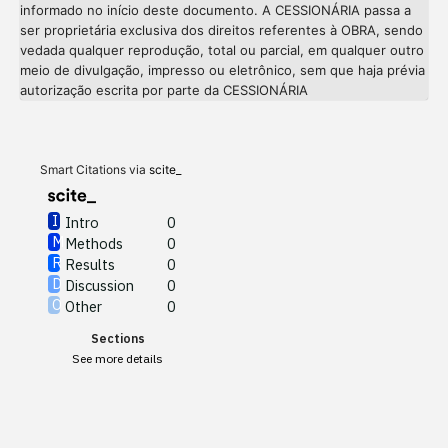
informado no início deste documento. A CESSIONÁRIA passa a
ser proprietária exclusiva dos direitos referentes à OBRA, sendo
vedada qualquer reprodução, total ou parcial, em qualquer outro
meio de divulgação, impresso ou eletrônico, sem que haja prévia
Intro
0
autorização escrita por parte da CESSIONÁRIA
Methods
0
Results
0
Discussion
0
Other
0
Smart Citations via
scite_
Intro
0
Methods
0
See how this article has been
Results
0
cited at
scite.ai
Discussion
0
Other
0
Scite shows how a scientific
Sections
paper has been cited by
See more details
providing the context of the
citation, a classification
describing whether it
supports, mentions, or