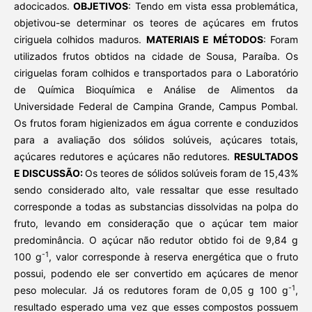
adocicados.
OBJETIVOS
: Tendo em vista essa problemática,
objetivou-se determinar os teores de açúcares em frutos
ciriguela colhidos maduros.
MATERIAIS E MÉTODOS
: Foram
utilizados frutos obtidos na cidade de Sousa, Paraíba. Os
ciriguelas foram colhidos e transportados para o Laboratório
de Química Bioquímica e Análise de Alimentos da
Universidade Federal de Campina Grande, Campus Pombal.
Os frutos foram higienizados em água corrente e conduzidos
para a avaliação dos sólidos solúveis, açúcares totais,
açúcares redutores e açúcares não redutores.
RESULTADOS
E DISCUSSÃO:
Os teores de sólidos solúveis foram de 15,43%
sendo considerado alto, vale ressaltar que esse resultado
corresponde a todas as substancias dissolvidas na polpa do
fruto, levando em consideração que o açúcar tem maior
predominância. O açúcar não redutor obtido foi de 9,84 g
-1
100 g
, valor corresponde à reserva energética que o fruto
possui, podendo ele ser convertido em açúcares de menor
-1
peso molecular. Já os redutores foram de 0,05 g 100 g
,
resultado esperado uma vez que esses compostos possuem