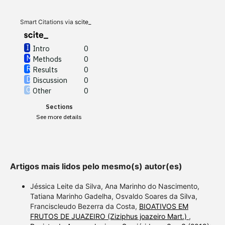
Results
0
Discussion
0
Other
0
Smart Citations via
scite_
Intro
0
Methods
0
See how this article has been
Results
0
cited at
scite.ai
Discussion
0
Other
0
Scite shows how a scientific
Sections
paper has been cited by
See more details
providing the context of the
citation, a classification
describing whether it
supports, mentions, or
Artigos mais lidos pelo mesmo(s) autor(es)
contrasts the cited claim, and
a label indicating in which
Jéssica Leite da Silva, Ana Marinho do Nascimento,
section the citation was
Tatiana Marinho Gadelha, Osvaldo Soares da Silva,
Franciscleudo Bezerra da Costa,
BIOATIVOS EM
made.
FRUTOS DE JUAZEIRO (Ziziphus joazeiro Mart.)
,