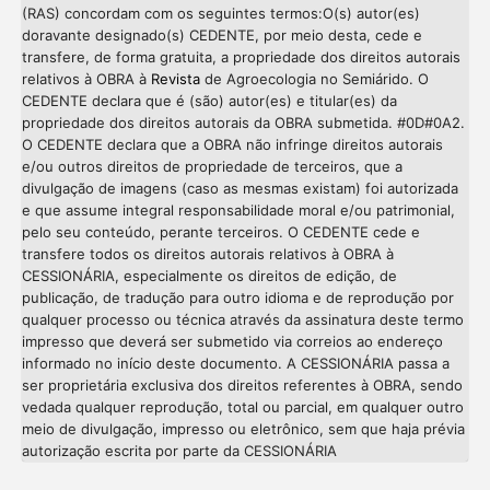
(RAS) concordam com os seguintes termos:O(s) autor(es)
doravante designado(s) CEDENTE, por meio desta, cede e
transfere, de forma gratuita, a propriedade dos direitos autorais
relativos à OBRA à
Revista
de Agroecologia no Semiárido. O
CEDENTE declara que é (são) autor(es) e titular(es) da
propriedade dos direitos autorais da OBRA submetida. #0D#0A2.
O CEDENTE declara que a OBRA não infringe direitos autorais
e/ou outros direitos de propriedade de terceiros, que a
divulgação de imagens (caso as mesmas existam) foi autorizada
e que assume integral responsabilidade moral e/ou patrimonial,
pelo seu conteúdo, perante terceiros. O CEDENTE cede e
transfere todos os direitos autorais relativos à OBRA à
CESSIONÁRIA, especialmente os direitos de edição, de
publicação, de tradução para outro idioma e de reprodução por
qualquer processo ou técnica através da assinatura deste termo
impresso que deverá ser submetido via correios ao endereço
informado no início deste documento. A CESSIONÁRIA passa a
ser proprietária exclusiva dos direitos referentes à OBRA, sendo
vedada qualquer reprodução, total ou parcial, em qualquer outro
meio de divulgação, impresso ou eletrônico, sem que haja prévia
Intro
0
autorização escrita por parte da CESSIONÁRIA
Methods
0