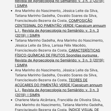
Revista de Agroecologia no Semiárido: v. 3 n. 3 (2019):
I SIMPA
Ana Marinho do Nascimento, Jéssica Leite da Silva,
Tatiana Marinho Gadelha, Osvaldo Soares da Silva,
Franciscleudo Bezerra da Costa,
COMPOSIÇÃO
CENTESIMAL DO PIMENTÃO VERDE (Capsicum annuum
L.)
,
Revista de Agroecologia no Semiárido: v. 3 n. 3
(2019): I SIMPA
Tatiana Marinho Gadelha, Ana Marinho do Nascimento,
Jéssica Leite da Silva, Larissa Félix Macêdo,
Franciscleudo Bezerra da Costa,
CARACTERÍSTICAS
FÍSICO-QUÍMICAS DE FRUTOS Spondias purpurea
,
Revista de Agroecologia no Semiárido: v. 3 n. 3 (2019):
I SIMPA
Ana Marinho do Nascimento, Jéssica Leite da Silva,
Tatiana Marinho Gadelha, Osvaldo Soares da Silva,
Franciscleudo Bezerra da Costa,
TEORES DE
AÇÚCARES DO PIMENTÃO VERDE (Capsicum annuum
L.)
,
Revista de Agroecologia no Semiárido: v. 3 n. 3
(2019): I SIMPA
Charlene Maria Alcântara, Franciélia de Oliveira Silva,
Ana Marinho do Nascimento, Tatiana Marinho Gadelha,
Franciscleudo Bezerra da Costa,
ÍNDICE VISUAL DE