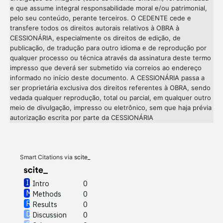
e que assume integral responsabilidade moral e/ou patrimonial,
pelo seu conteúdo, perante terceiros. O CEDENTE cede e
transfere todos os direitos autorais relativos à OBRA à
CESSIONÁRIA, especialmente os direitos de edição, de
publicação, de tradução para outro idioma e de reprodução por
qualquer processo ou técnica através da assinatura deste termo
impresso que deverá ser submetido via correios ao endereço
informado no início deste documento. A CESSIONÁRIA passa a
ser proprietária exclusiva dos direitos referentes à OBRA, sendo
vedada qualquer reprodução, total ou parcial, em qualquer outro
meio de divulgação, impresso ou eletrônico, sem que haja prévia
Intro
0
autorização escrita por parte da CESSIONÁRIA
Methods
0
Results
0
Discussion
0
Other
0
Smart Citations via
scite_
Intro
0
Methods
0
See how this article has been
Results
0
cited at
scite.ai
Discussion
0