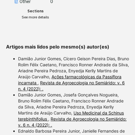
Other
0
Scite shows how a scientific
Sections
paper has been cited by
See more details
providing the context of the
citation, a classification
describing whether it
supports, mentions, or
Artigos mais lidos pelo mesmo(s) autor(es)
contrasts the cited claim, and
a label indicating in which
Damião Junior Gomes, Cícero Geison Pereira Dias, Bruno
section the citation was
Rolim Félix Caetano, Francisco Ronner Andrade da Silva,
Ariadne Pereira Pedroza, Enyedja Kerlly Martins de
made.
Araújo Carvalho,
Ações farmacológicas da Passiflora
incarnata
,
Revista de Agroecologia no Semiárido: v. 6
n. 4 (2022): .
Damião Junior Gomes, Josefa Gonçalves Nogueira,
Bruno Rolim Félix Caetano, Francisco Ronner Andrade
da Silva, Ariadne Pereira Pedroza, Enyedja Kerlly
Martins de Araújo Carvalho,
Uso Medicinal da Schinus
terebinthifolius
,
Revista de Agroecologia no Semiárido:
v. 6 n. 4 (2022): .
Ednaldo Barbosa Pereira Junior, Janielle Fernandes de