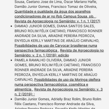
Sousa, Caetano Jose de Lima, Oscar Mariano Hafle,
Damião Junior Gomes, Francisco Tomaz de Oliveira,
Quantidade e qualidade da água dos aparelhos
condicionadores de ar no ifpb Campus Sousa, pb.
,
Revista de Agroecologia no Semiárido: v. 1 n. 1 (2017)
DAMIAO JUNIOR GOMES, DIANA SANTOS SALES,
BRUNO ROLIM FÉLIX CAETANO, FRANCISCO RONNER
ANDRADE DA SILVA, ARIADNE PEREIRA PEDROZA,
ENYEDJA KERLLY MARTINS DE ARAÚJO CARVALHO,
Possibilidades de uso de Caryocar brasiliense numa
perspectiva farmacológica
,
Revista de Agroecologia no
Semiárido: v. 2 n. 1 (2018): edição
PAMELA RAMALHO OLIVEIRA, DAMIAO JUNIOR
GOMES, BRUNO ROLIM FÉLIX CAETANO, FRANCISCO
RONNER ANDRADE DA SILVA, ARIADNE PEREIRA
PEDROZA, ENYEDJA KERLLY MARTINS DE ARAÚJO
CARVALHO,
Possibilidades de uso da Moringa oleífera
numa perspectiva farmacológica, cosmética e
alimentícia
,
Revista de Agroecologia no Semiárido: v. 3
n. 2 (2019): :
Damião Junior Gomes, Adrielly Braz Rolim, Bruno Rolim
Félix Caetano, Francisco Ronner Andrade da Silva,
Ariadne Pereira Pedroza, Enyedja Kerlly Martins de