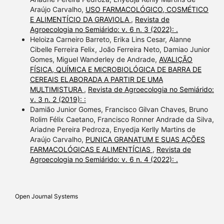
Araújo Carvalho,
USO FARMACOLÓGICO, COSMÉTICO
E ALIMENTÍCIO DA GRAVIOLA
,
Revista de
Agroecologia no Semiárido: v. 6 n. 3 (2022): .
Heloiza Carneiro Barreto, Erika Lins Cesar, Alanne
Cibelle Ferreira Felix, João Ferreira Neto, Damiao Junior
Gomes, Miguel Wanderley de Andrade,
AVALIÇÃO
FÍSICA, QUÍMICA E MICROBIOLÓGICA DE BARRA DE
CEREAIS ELABORADA A PARTIR DE UMA
MULTIMISTURA
,
Revista de Agroecologia no Semiárido:
v. 3 n. 2 (2019): :
Damião Junior Gomes, Francisco Gilvan Chaves, Bruno
Rolim Félix Caetano, Francisco Ronner Andrade da Silva,
Ariadne Pereira Pedroza, Enyedja Kerlly Martins de
Araújo Carvalho,
PUNICA GRANATUM E SUAS AÇÕES
FARMACOLÓGICAS E ALIMENTÍCIAS
,
Revista de
Agroecologia no Semiárido: v. 6 n. 4 (2022): .
Open Journal Systems