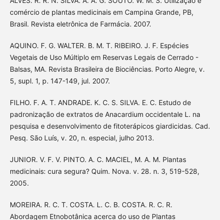
ALVES. R. R. N. SILVA. A. A. G. SOUTO. W. M. S. Utilização e
comércio de plantas medicinais em Campina Grande, PB,
Brasil. Revista eletrônica de Farmácia. 2007.
AQUINO. F. G. WALTER. B. M. T. RIBEIRO. J. F. Espécies
Vegetais de Uso Múltiplo em Reservas Legais de Cerrado -
Balsas, MA. Revista Brasileira de Biociências. Porto Alegre, v.
5, supl. 1, p. 147-149, jul. 2007.
FILHO. F. A. T. ANDRADE. K. C. S. SILVA. E. C. Estudo de
padronização de extratos de Anacardium occidentale L. na
pesquisa e desenvolvimento de fitoterápicos giardicidas. Cad.
Pesq. São Luís, v. 20, n. especial, julho 2013.
JUNIOR. V. F. V. PINTO. A. C. MACIEL, M. A. M. Plantas
medicinais: cura segura? Quim. Nova. v. 28. n. 3, 519-528,
2005.
MOREIRA. R. C. T. COSTA. L. C. B. COSTA. R. C. R.
Abordagem Etnobotânica acerca do uso de Plantas