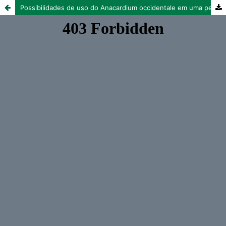
Possibilidades de uso do Anacardium occidentale em uma perspectiva farmacológica