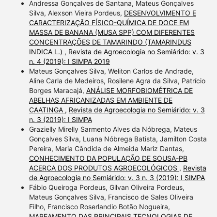
Andressa Gonçalves de Santana, Mateus Gonçalves
Silva, Alexson Vieira Pordeus,
DESENVOLVIMENTO E
CARACTERIZAÇÃO FÍSICO-QUÍMICA DE DOCE EM
MASSA DE BANANA (MUSA SPP) COM DIFERENTES
CONCENTRAÇÕES DE TAMARINDO (TAMARINDUS
INDICA L.)
,
Revista de Agroecologia no Semiárido: v. 3
n. 4 (2019): I SIMPA 2019
Mateus Gonçalves Silva, Weliton Carlos de Andrade,
Aline Carla de Medeiros, Rosilene Agra da Silva, Patrício
Borges Maracajá,
ANÁLISE MORFOBIOMÉTRICA DE
ABELHAS AFRICANIZADAS EM AMBIENTE DE
CAATINGA
,
Revista de Agroecologia no Semiárido: v. 3
n. 3 (2019): I SIMPA
Grazielly Mirelly Sarmento Alves da Nóbrega, Mateus
Gonçalves Silva, Luana Nóbrega Batista, Jamilton Costa
Pereira, Maria Cândida de Almeida Mariz Dantas,
CONHECIMENTO DA POPULAÇÃO DE SOUSA-PB
ACERCA DOS PRODUTOS AGROECOLÓGICOS
,
Revista
de Agroecologia no Semiárido: v. 3 n. 3 (2019): I SIMPA
Fábio Queiroga Pordeus, Gilvan Oliveira Pordeus,
Mateus Gonçalves Silva, Francisco de Sales Oliveira
Filho, Francisco Roserlandio Botão Nogueira,
MAPEAMENTO DAS PRINCIPAIS TECNOLOGIAS DE