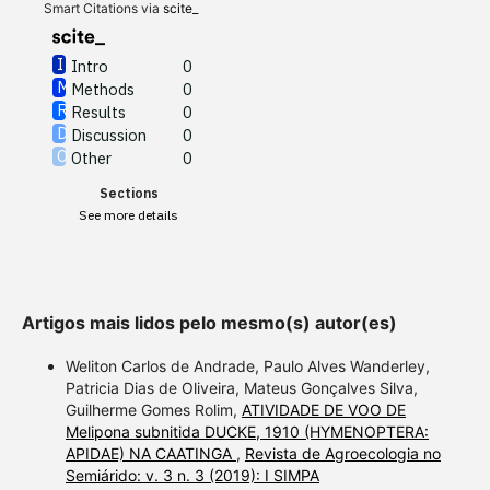
Other
0
Smart Citations via
scite_
Intro
0
Methods
0
See how this article has been
Results
0
cited at
scite.ai
Discussion
0
Other
0
Scite shows how a scientific
Sections
paper has been cited by
See more details
providing the context of the
citation, a classification
describing whether it
supports, mentions, or
Artigos mais lidos pelo mesmo(s) autor(es)
contrasts the cited claim, and
a label indicating in which
Weliton Carlos de Andrade, Paulo Alves Wanderley,
section the citation was
Patricia Dias de Oliveira, Mateus Gonçalves Silva,
Guilherme Gomes Rolim,
ATIVIDADE DE VOO DE
made.
Melipona subnitida DUCKE, 1910 (HYMENOPTERA:
APIDAE) NA CAATINGA
,
Revista de Agroecologia no
Semiárido: v. 3 n. 3 (2019): I SIMPA