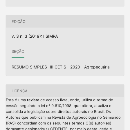
EDIÇÃO
v. 3 n. 3 (2019): I SIMPA
SEÇÃO
RESUMO SIMPLES -III CETIS - 2020 - Agropecuária
LICENÇA
Esta é uma
revista
de acesso livre, onde, utiliza o termo de
cessão seguindo a lei nº 9.610/1998, que altera, atualiza e
consolida a legislação sobre direitos autorais no Brasil. Os
Autores que publicam na
Revista
de Agroecologia no Semiárido
(RAS) concordam com os seguintes termos:O(s) autor(es)
doravante designado(s) CEDENTE, por meio desta, cede e