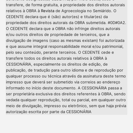
transfere, de forma gratuita, a propriedade dos direitos autorais
relativos à OBRA à
Revista
de Agroecologia no Semiárido. O
CEDENTE declara que é (são) autor(es) e titular(es) da
propriedade dos direitos autorais da OBRA submetida. #0D#0A2.
O CEDENTE declara que a OBRA não infringe direitos autorais
e/ou outros direitos de propriedade de terceiros, que a
divulgação de imagens (caso as mesmas existam) foi autorizada
e que assume integral responsabilidade moral e/ou patrimonial,
pelo seu conteúdo, perante terceiros. O CEDENTE cede e
transfere todos os direitos autorais relativos à OBRA à
CESSIONÁRIA, especialmente os direitos de edição, de
publicação, de tradução para outro idioma e de reprodução por
qualquer processo ou técnica através da assinatura deste termo
impresso que deverá ser submetido via correios ao endereço
informado no início deste documento. A CESSIONÁRIA passa a
ser proprietária exclusiva dos direitos referentes à OBRA, sendo
vedada qualquer reprodução, total ou parcial, em qualquer outro
meio de divulgação, impresso ou eletrônico, sem que haja prévia
Intro
0
autorização escrita por parte da CESSIONÁRIA
Methods
0
Results
0
Discussion
0