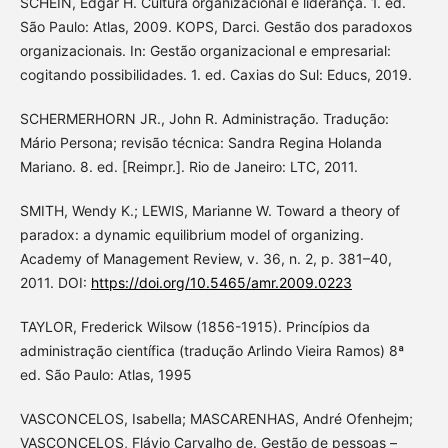
SCHEIN, Edgar H. Cultura organizacional e liderança. 1. ed.
São Paulo: Atlas, 2009. KOPS, Darci. Gestão dos paradoxos
organizacionais. In: Gestão organizacional e empresarial:
cogitando possibilidades. 1. ed. Caxias do Sul: Educs, 2019.
SCHERMERHORN JR., John R. Administração. Tradução:
Mário Persona; revisão técnica: Sandra Regina Holanda
Mariano. 8. ed. [Reimpr.]. Rio de Janeiro: LTC, 2011.
SMITH, Wendy K.; LEWIS, Marianne W. Toward a theory of
paradox: a dynamic equilibrium model of organizing.
Academy of Management Review, v. 36, n. 2, p. 381–40,
2011. DOI:
https://doi.org/10.5465/amr.2009.0223
TAYLOR, Frederick Wilsow (1856-1915). Princípios da
administração científica (tradução Arlindo Vieira Ramos) 8ª
ed. São Paulo: Atlas, 1995
VASCONCELOS, Isabella; MASCARENHAS, André Ofenhejm;
VASCONCELOS, Flávio Carvalho de. Gestão de pessoas –