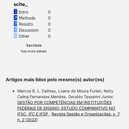
Intro
0
Methods
0
See how this article has been
Results
0
cited at
scite.ai
Discussion
0
Other
0
Scite shows how a scientific
Sections
paper has been cited by
See more details
providing the context of the
citation, a classification
describing whether it
supports, mentions, or
Artigos mais lidos pelo mesmo(s) autor(es)
contrasts the cited claim, and
a label indicating in which
Marcos B. L. Dalmau, Loana de Moura Furlan, Ketty
section the citation was
Celina Fernandes Mendes, Geraldo Tessarini Junior,
GESTÃO POR COMPETÊNCIAS EM INSTITUIÇÕES
made.
FEDERAIS DE ENSINO: ESTUDO COMPARATIVO NO
IFSC, IFC E IFSP
,
Revista Gestão e Organizações: v. 7
n. 2 (2022)