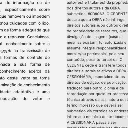
ia de informação ou de
autor(es) e titular(es) da proprie
dos direitos autorais da OBRA
, especificamente sobre
submetida. #0D#0A2. O CEDENTE
m que removem ou impedem
declara que a OBRA não infringe
nou cuidados com o lixo.
direitos autorais e/ou outros direi
am de forma adequada que
de propriedade de terceiros, que 
to e repousar. Concluímos,
divulgação de imagens (caso as
mesmas existam) foi autorizada e
ui conhecimento sobre a
assume integral responsabilidade
egypti
na transmissão de
moral e/ou patrimonial, pelo seu
 formas de controle do
conteúdo, perante terceiros. O
cionada a sua forma de
CEDENTE cede e transfere todos
conhecimento acerca da
direitos autorais relativos à OBRA 
CESSIONÁRIA, especialmente os
to deste vetor se torna
direitos de edição, de publicação,
sseminação de conhecimento
tradução para outro idioma e de
cidade adaptativa é uma
reprodução por qualquer process
população do vetor e
técnica através da assinatura des
termo impresso que deverá ser
submetido via correios ao endere
informado no início deste docume
A CESSIONÁRIA passa a ser
proprietária exclusiva dos direitos