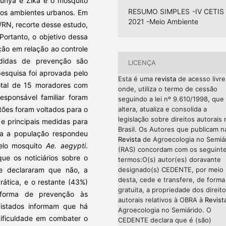
gunya e Zika é o mosquito
RESUMO SIMPLES -IV CETIS 
os ambientes urbanos. Em
2021 -Meio Ambiente
/RN, recorte desse estudo,
Portanto, o objetivo dessa
ção em relação ao controle
didas de prevenção são
LICENÇA
pesquisa foi aprovada pelo
Esta é uma
revista
de acesso livre
otal de 15 moradores com
onde, utiliza o termo de cessão
esponsável familiar foram
seguindo a lei nº 9.610/1998, que
tões foram voltados para o
altera, atualiza e consolida a
legislação sobre direitos autorais 
e principais medidas para
Brasil. Os Autores que publicam n
oda a população respondeu
Revista
de Agroecologia no Semiá
pelo mosquito
Ae. aegypti
.
(RAS) concordam com os seguint
e os noticiários sobre o
termos:O(s) autor(es) doravante
ue declararam que não, a
designado(s) CEDENTE, por meio
desta, cede e transfere, de forma
rática, e o restante (43%)
gratuita, a propriedade dos direit
 forma de prevenção às
autorais relativos à OBRA à
Revist
istados informam que há
Agroecologia no Semiárido. O
ificuldade em combater o
CEDENTE declara que é (são)