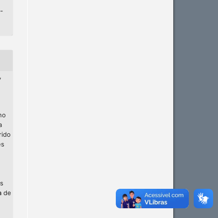
-
,
no
a
rido
es
os
a
de