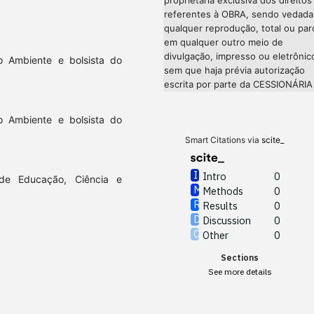
referentes à OBRA, sendo vedada
qualquer reprodução, total ou parc
em qualquer outro meio de
divulgação, impresso ou eletrônic
o Ambiente e bolsista do
sem que haja prévia autorização
escrita por parte da CESSIONÁRIA
o Ambiente e bolsista do
Smart Citations via
scite_
Intro
0
 de Educação, Ciência e
Methods
0
Results
0
Discussion
0
Other
0
Sections
See more details