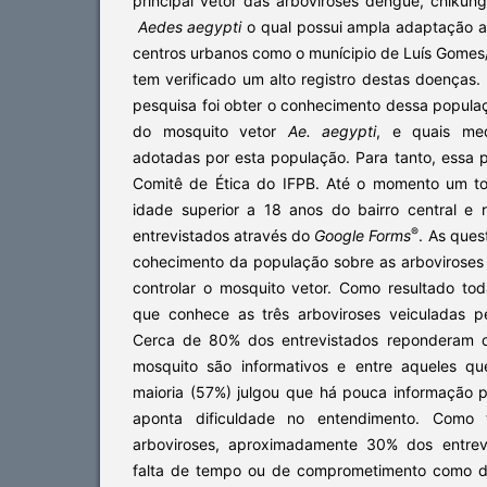
principal vetor das arboviroses dengue, chikun
Aedes aegypti
o qual possui ampla adaptação a
centros urbanos como o munícipio de Luís Gomes
tem verificado um alto registro destas doenças. 
pesquisa foi obter o conhecimento dessa popula
do mosquito vetor
Ae. aegypti
, e quais me
adotadas por esta população. Para tanto, essa 
Comitê de Ética do IFPB. Até o momento um t
idade superior a 18 anos do bairro central e r
®
entrevistados através do
Google Forms
. As ques
cohecimento da população sobre as arboviroses 
controlar o mosquito vetor. Como resultado t
que conhece as três arboviroses veiculadas 
Cerca de 80% dos entrevistados reponderam qu
mosquito são informativos e entre aqueles q
maioria (57%) julgou que há pouca informação p
aponta dificuldade no entendimento. Como
arboviroses, aproximadamente 30% dos entrev
falta de tempo ou de comprometimento como d