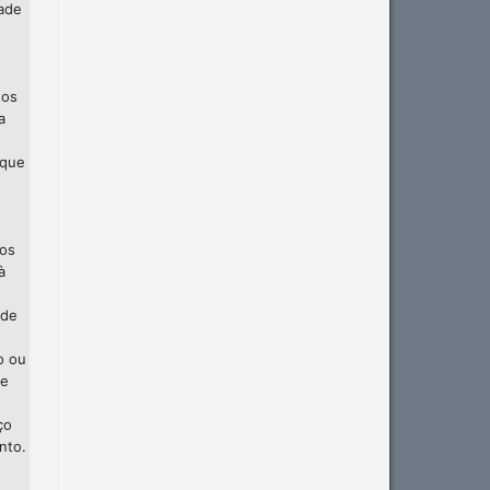
dade
tos
a
 que
 os
à
 de
o ou
te
ço
nto.