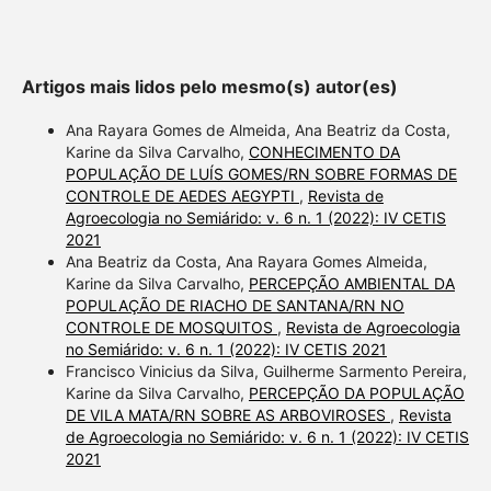
citation, a classification
describing whether it
supports, mentions, or
Artigos mais lidos pelo mesmo(s) autor(es)
contrasts the cited claim, and
a label indicating in which
Ana Rayara Gomes de Almeida, Ana Beatriz da Costa,
section the citation was
Karine da Silva Carvalho,
CONHECIMENTO DA
POPULAÇÃO DE LUÍS GOMES/RN SOBRE FORMAS DE
made.
CONTROLE DE AEDES AEGYPTI
,
Revista de
Agroecologia no Semiárido: v. 6 n. 1 (2022): IV CETIS
2021
Ana Beatriz da Costa, Ana Rayara Gomes Almeida,
Karine da Silva Carvalho,
PERCEPÇÃO AMBIENTAL DA
POPULAÇÃO DE RIACHO DE SANTANA/RN NO
CONTROLE DE MOSQUITOS
,
Revista de Agroecologia
no Semiárido: v. 6 n. 1 (2022): IV CETIS 2021
Francisco Vinicius da Silva, Guilherme Sarmento Pereira,
Karine da Silva Carvalho,
PERCEPÇÃO DA POPULAÇÃO
DE VILA MATA/RN SOBRE AS ARBOVIROSES
,
Revista
de Agroecologia no Semiárido: v. 6 n. 1 (2022): IV CETIS
2021