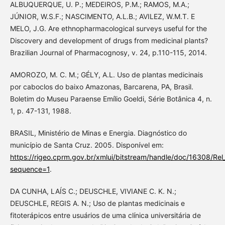
ALBUQUERQUE, U. P.; MEDEIROS, P.M.; RAMOS, M.A.;
JÚNIOR, W.S.F.; NASCIMENTO, A.L.B.; AVILEZ, W.M.T. E
MELO, J.G. Are ethnopharmacological surveys useful for the
Discovery and development of drugs from medicinal plants?
Brazilian Journal of Pharmacognosy, v. 24, p.110-115, 2014.
AMOROZO, M. C. M.; GÉLY, A.L. Uso de plantas medicinais
por caboclos do baixo Amazonas, Barcarena, PA, Brasil.
Boletim do Museu Paraense Emílio Goeldi, Série Botânica 4, n.
1, p. 47-131, 1988.
BRASIL, Ministério de Minas e Energia. Diagnóstico do
município de Santa Cruz. 2005. Disponível em:
https://rigeo.cprm.gov.br/xmlui/bitstream/handle/doc/16308/Rel
sequence=1
.
DA CUNHA, LAÍS C.; DEUSCHLE, VIVIANE C. K. N.;
DEUSCHLE, REGIS A. N.; Uso de plantas medicinais e
fitoterápicos entre usuários de uma clínica universitária de