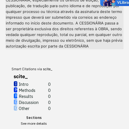
CESSIONÁRIA, especialmente os direitos de edição, de
publicação, de tradução para outro idioma e de reprodução por
qualquer processo ou técnica através da assinatura deste termo
impresso que deverá ser submetido via correios ao endereço
informado no início deste documento. A CESSIONÁRIA passa a
ser proprietária exclusiva dos direitos referentes à OBRA, sendo
vedada qualquer reprodução, total ou parcial, em qualquer outro
meio de divulgação, impresso ou eletrônico, sem que haja prévia
Intro
0
autorização escrita por parte da CESSIONÁRIA
Methods
0
Results
0
Discussion
0
Other
0
Smart Citations via
scite_
Intro
0
Methods
0
See how this article has been
Results
0
cited at
scite.ai
Discussion
0
Other
0
Scite shows how a scientific
Sections
paper has been cited by
See more details
providing the context of the