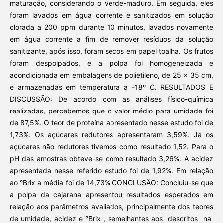
maturação, considerando o verde-maduro. Em seguida, eles
foram lavados em água corrente e sanitizados em solução
clorada a 200 ppm durante 10 minutos, lavados novamente
em água corrente a fim de remover resíduos da solução
sanitizante, após isso, foram secos em papel toalha. Os frutos
foram despolpados, e a polpa foi homogeneizada e
acondicionada em embalagens de polietileno, de 25 x 35 cm,
e armazenadas em temperatura a -18º C. RESULTADOS E
DISCUSSÃO: De acordo com as análises físico-química
realizadas, percebemos que o valor médio para umidade foi
de 87,5%. O teor de proteína apresentado nesse estudo foi de
1,73%. Os açúcares redutores apresentaram 3,59%. Já os
açúcares não redutores tivemos como resultado 1,52. Para o
pH das amostras obteve-se como resultado 3,26%. A acidez
apresentada nesse referido estudo foi de 1,92%. Em relação
ao °Brix a média foi de 14,73%.CONCLUSÃO: Concluiu-se que
a polpa da cajarana apresentou resultados esperados em
relação aos parâmetros avaliados, principalmente dos teores
de umidade, acidez e °Brix , semelhantes aos descritos na