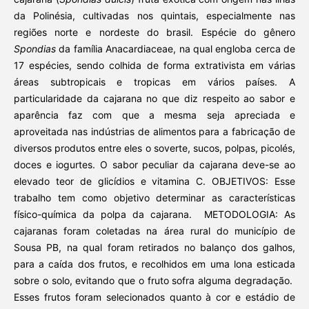
da Polinésia, cultivadas nos quintais, especialmente nas
regiões norte e nordeste do brasil. Espécie do gênero
Spondias
da família Anacardiaceae, na qual engloba cerca de
17 espécies, sendo colhida de forma extrativista em várias
áreas subtropicais e tropicas em vários países. A
particularidade da cajarana no que diz respeito ao sabor e
aparência faz com que a mesma seja apreciada e
aproveitada nas indústrias de alimentos para a fabricação de
diversos produtos entre eles o soverte, sucos, polpas, picolés,
doces e iogurtes. O sabor peculiar da cajarana deve-se ao
elevado teor de glicídios e vitamina C. OBJETIVOS: Esse
trabalho tem como objetivo determinar as características
físico-química da polpa da cajarana. METODOLOGIA: As
cajaranas foram coletadas na área rural do município de
Sousa PB, na qual foram retirados no balanço dos galhos,
para a caída dos frutos, e recolhidos em uma lona esticada
sobre o solo, evitando que o fruto sofra alguma degradação.
Esses frutos foram selecionados quanto à cor e estádio de