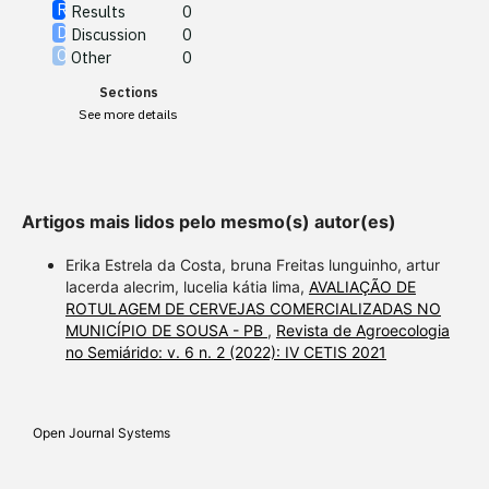
See how this article has been
Results
0
cited at
scite.ai
Discussion
0
Other
0
Scite shows how a scientific
Sections
paper has been cited by
See more details
providing the context of the
citation, a classification
describing whether it
supports, mentions, or
Artigos mais lidos pelo mesmo(s) autor(es)
contrasts the cited claim, and
a label indicating in which
Erika Estrela da Costa, bruna Freitas lunguinho, artur
section the citation was
lacerda alecrim, lucelia kátia lima,
AVALIAÇÃO DE
ROTULAGEM DE CERVEJAS COMERCIALIZADAS NO
made.
MUNICÍPIO DE SOUSA - PB
,
Revista de Agroecologia
no Semiárido: v. 6 n. 2 (2022): IV CETIS 2021
Open Journal Systems