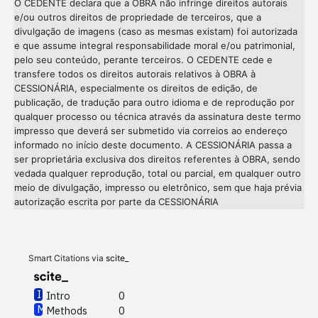
O CEDENTE declara que a OBRA não infringe direitos autorais
e/ou outros direitos de propriedade de terceiros, que a
divulgação de imagens (caso as mesmas existam) foi autorizada
e que assume integral responsabilidade moral e/ou patrimonial,
pelo seu conteúdo, perante terceiros. O CEDENTE cede e
transfere todos os direitos autorais relativos à OBRA à
CESSIONÁRIA, especialmente os direitos de edição, de
publicação, de tradução para outro idioma e de reprodução por
qualquer processo ou técnica através da assinatura deste termo
impresso que deverá ser submetido via correios ao endereço
informado no início deste documento. A CESSIONÁRIA passa a
ser proprietária exclusiva dos direitos referentes à OBRA, sendo
vedada qualquer reprodução, total ou parcial, em qualquer outro
meio de divulgação, impresso ou eletrônico, sem que haja prévia
Intro
0
autorização escrita por parte da CESSIONÁRIA
Methods
0
Results
0
Discussion
0
Other
0
Smart Citations via
scite_
Intro
0
Methods
0