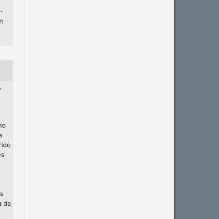
-
m
,
no
a
rido
es
os
a
de