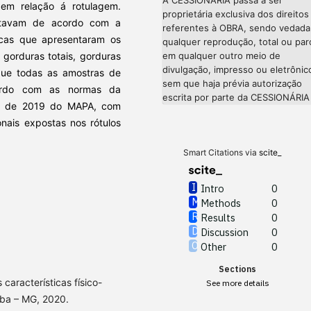
 em relação á rotulagem.
proprietária exclusiva dos direitos
stavam de acordo com a
referentes à OBRA, sendo vedada
icas que apresentaram os
qualquer reprodução, total ou parc
, gorduras totais, gorduras
em qualquer outro meio de
divulgação, impresso ou eletrônic
que todas as amostras de
sem que haja prévia autorização
cordo com as normas da
escrita por parte da CESSIONÁRIA
ro de 2019 do MAPA, com
nais expostas nos rótulos
Smart Citations via
scite_
Intro
0
Methods
0
Results
0
Discussion
0
Other
0
Sections
características físico-
See more details
aba – MG, 2020.