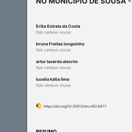
NO MUNICÍPIO DE SOUSA -
Erika Estrela da Costa
ifpb campus sousa
bruna Freitas lunguinho
ifpb campus sousa
artur lacerda alecrim
ifpb campus sousa
lucelia kátia lima
ifpb campus sousa
https://doi.org/10.35512/ras.v6i2.6477
RESUMO