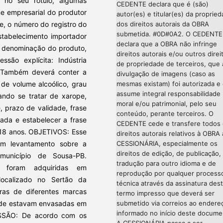
 no seu rótulo, algumas
CEDENTE declara que é (são)
ome empresarial do produtor
autor(es) e titular(es) da proprie
e, o número do registro do
dos direitos autorais da OBRA
submetida. #0D#0A2. O CEDENTE
stabelecimento importador
declara que a OBRA não infringe
a denominação do produto,
direitos autorais e/ou outros direi
ssão explícita: Indústria
de propriedade de terceiros, que 
o. Também deverá conter a
divulgação de imagens (caso as
de volume alcoólico, grau
mesmas existam) foi autorizada e
assume integral responsabilidade
ando se tratar de xarope,
moral e/ou patrimonial, pelo seu
e, prazo de validade, frase
conteúdo, perante terceiros. O
ada e estabelecer a frase
CEDENTE cede e transfere todos
18 anos. OBJETIVOS: Esse
direitos autorais relativos à OBRA 
um levantamento sobre a
CESSIONÁRIA, especialmente os
direitos de edição, de publicação,
município de Sousa-PB.
tradução para outro idioma e de
 foram adquiridas em
reprodução por qualquer process
ocalizado no Sertão da
técnica através da assinatura des
as de diferentes marcas
termo impresso que deverá ser
onde estavam envasadas em
submetido via correios ao endere
informado no início deste docume
SSÃO: De acordo com os
A CESSIONÁRIA passa a ser