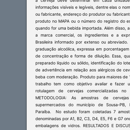
a cerveja deve determinar em cada unidade
informações visíveis e legíveis, dentre elas o n
ou fabricante, endereço do produtor ou fabricant
produto no MAPA ou o número do registro do e
quando for uma bebida importada. Além disso, 
a marca comercial, os ingredientes e a expre
Brasileira informado por extenso ou abreviad
graduação alcoólica, expressa em porcentagem 
de concentração e forma de diluição. Essa, qu
preparado líquido ou sólido, identificação do lot
de advertência em relação aos alérgicos de cev
beba com moderação. Produto para maiores de 
trabalho tem como objetivo avaliar e fazer 
rotulagem de cervejas comercializadas no 
METODOLOGIA: As amostras de cervejas
supermercados do município de Sousa-PB, l
Paraíba. No estudo foram coletadas 7 amostr
denominadas por A1, B2, C3, D4, E5, F6 e G7 
embalagens de vidros. RESULTADOS E DISCU