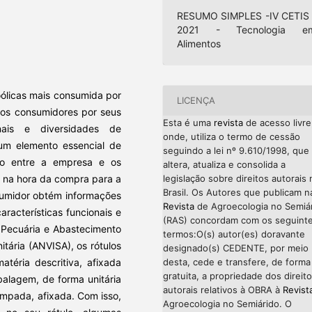
RESUMO SIMPLES -IV CETIS 
2021 - Tecnologia e
Alimentos
ólicas mais consumida por
LICENÇA
los consumidores por seus
Esta é uma
revista
de acesso livre
ionais e diversidades de
onde, utiliza o termo de cessão
um elemento essencial de
seguindo a lei nº 9.610/1998, que
ão entre a empresa e os
altera, atualiza e consolida a
e na hora da compra para a
legislação sobre direitos autorais 
Brasil. Os Autores que publicam n
nsumidor obtém informações
Revista
de Agroecologia no Semiá
características funcionais e
(RAS) concordam com os seguint
, Pecuária e Abastecimento
termos:O(s) autor(es) doravante
itária (ANVISA), os rótulos
designado(s) CEDENTE, por meio
téria descritiva, afixada
desta, cede e transfere, de forma
gratuita, a propriedade dos direit
balagem, de forma unitária
autorais relativos à OBRA à
Revist
ampada, afixada. Com isso,
Agroecologia no Semiárido. O