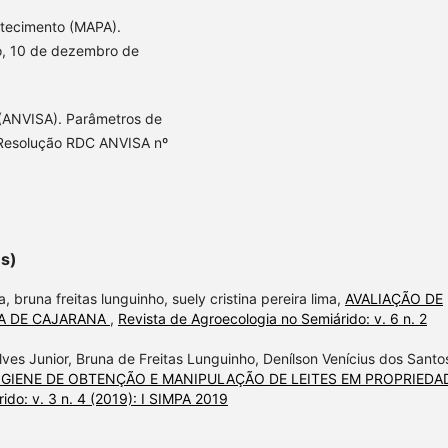
astecimento (MAPA).
ão, 10 de dezembro de
ANVISA). Parâmetros de
. Resolução RDC ANVISA nº
es)
, bruna freitas lunguinho, suely cristina pereira lima,
AVALIAÇÃO DE
PA DE CAJARANA
,
Revista de Agroecologia no Semiárido: v. 6 n. 2
Alves Junior, Bruna de Freitas Lunguinho, Denílson Venícius dos Santo
IGIENE DE OBTENÇÃO E MANIPULAÇÃO DE LEITES EM PROPRIEDA
ido: v. 3 n. 4 (2019): I SIMPA 2019