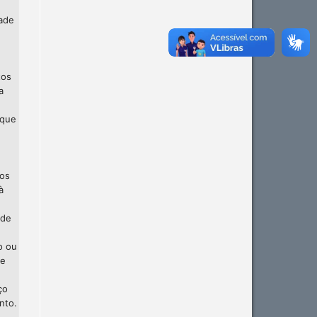
dade
tos
a
 que
 os
à
 de
o ou
te
ço
nto.