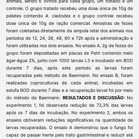
animais, sendo 6 ovinos para cada grupo, um tratado e um
controle. O grupo tratado recebeu uma dose única de 10g de
péletes contendo
A. cladodes
e o grupo controle recebeu
dose única de 10g de ração comercial. Amostras de fezes
foram coletadas diretamente da ampola retal dos animais nos
períodos de 12, 24, 36, 48, 60 e 72h após a administração e
foram utilizadas nos dois ensaios. No ensaio A, 2g de fezes do
grupo foram depositadas em placas de Petri contendo meio
ágar-água 2%, junto com 1000 larvas L3 e incubado em BOD
durante 7 dias, após este período as larvas foram
recuperadas pelo método de Baermann. No ensaio B, foram
realizadas coproculturas de cada animal, incubadas em
estufa BOD durante 7 dias e a recuperação larval foi por meio
do método de Baermann.
RESULTADOS E DISCUSSÃO:
No
experimento 1, foi observada redução de 72,3% das larvas
após os 7 dias de incubação. No experimento 2, ambos os
ensaios obtiveram reduções significativas na quantidade de
larvas recuperadas. O ensaio A demonstrou que o fungo foi
capaz de passar inerte pelo trato gastrintestinal e reduzir até