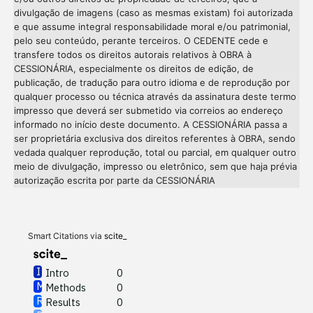
divulgação de imagens (caso as mesmas existam) foi autorizada
e que assume integral responsabilidade moral e/ou patrimonial,
pelo seu conteúdo, perante terceiros. O CEDENTE cede e
transfere todos os direitos autorais relativos à OBRA à
CESSIONÁRIA, especialmente os direitos de edição, de
publicação, de tradução para outro idioma e de reprodução por
qualquer processo ou técnica através da assinatura deste termo
impresso que deverá ser submetido via correios ao endereço
informado no início deste documento. A CESSIONÁRIA passa a
ser proprietária exclusiva dos direitos referentes à OBRA, sendo
vedada qualquer reprodução, total ou parcial, em qualquer outro
meio de divulgação, impresso ou eletrônico, sem que haja prévia
Intro
0
autorização escrita por parte da CESSIONÁRIA
Methods
0
Results
0
Discussion
0
Other
0
Smart Citations via
scite_
Intro
0
Methods
0
See how this article has been
Results
0
cited at
scite.ai