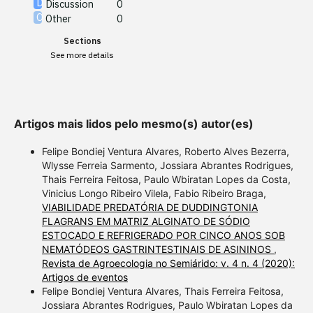
Discussion
0
Other
0
Scite shows how a scientific
Sections
paper has been cited by
See more details
providing the context of the
citation, a classification
describing whether it
supports, mentions, or
Artigos mais lidos pelo mesmo(s) autor(es)
contrasts the cited claim, and
a label indicating in which
Felipe Bondiej Ventura Alvares, Roberto Alves Bezerra,
section the citation was
Wlysse Ferreia Sarmento, Jossiara Abrantes Rodrigues,
Thais Ferreira Feitosa, Paulo Wbiratan Lopes da Costa,
made.
Vinicius Longo Ribeiro Vilela, Fabio Ribeiro Braga,
VIABILIDADE PREDATÓRIA DE DUDDINGTONIA
FLAGRANS EM MATRIZ ALGINATO DE SÓDIO
ESTOCADO E REFRIGERADO POR CINCO ANOS SOB
NEMATÓDEOS GASTRINTESTINAIS DE ASININOS
,
Revista de Agroecologia no Semiárido: v. 4 n. 4 (2020):
Artigos de eventos
Felipe Bondiej Ventura Alvares, Thais Ferreira Feitosa,
Jossiara Abrantes Rodrigues, Paulo Wbiratan Lopes da