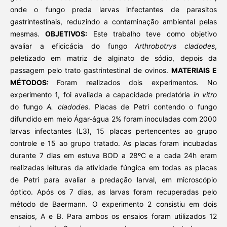
onde o fungo preda larvas infectantes de parasitos
gastrintestinais, reduzindo a contaminação ambiental pelas
mesmas.
OBJETIVOS:
Este trabalho teve como objetivo
avaliar a eficicácia do fungo
Arthrobotrys cladodes
,
peletizado em matriz de alginato de sódio, depois da
passagem pelo trato gastrintestinal de ovinos.
MATERIAIS E
MÉTODOS:
Foram realizados dois experimentos. No
experimento 1, foi avaliada a capacidade predatória
in vitro
do fungo
A. cladodes
. Placas de Petri contendo o fungo
difundido em meio Ágar-água 2% foram inoculadas com 2000
larvas infectantes (L3), 15 placas pertencentes ao grupo
controle e 15 ao grupo tratado. As placas foram incubadas
durante 7 dias em estuva BOD a 28ºC e a cada 24h eram
realizadas leituras da atividade fúngica em todas as placas
de Petri para avaliar a predação larval, em microscópio
óptico. Após os 7 dias, as larvas foram recuperadas pelo
método de Baermann. O experimento 2 consistiu em dois
ensaios, A e B. Para ambos os ensaios foram utilizados 12