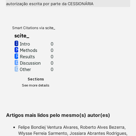
Intro
0
autorização escrita por parte da CESSIONÁRIA
Methods
0
Results
0
Discussion
0
Other
0
Smart Citations via
scite_
Intro
0
Methods
0
See how this article has been
Results
0
cited at
scite.ai
Discussion
0
Other
0
Scite shows how a scientific
Sections
paper has been cited by
See more details
providing the context of the
citation, a classification
describing whether it
supports, mentions, or
Artigos mais lidos pelo mesmo(s) autor(es)
contrasts the cited claim, and
a label indicating in which
Felipe Bondiej Ventura Alvares, Roberto Alves Bezerra,
section the citation was
Wlysse Ferreia Sarmento, Jossiara Abrantes Rodrigues,