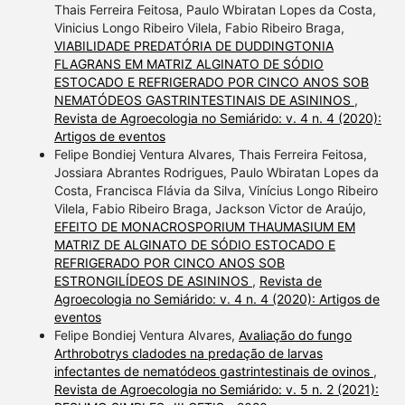
Thais Ferreira Feitosa, Paulo Wbiratan Lopes da Costa,
made.
Vinicius Longo Ribeiro Vilela, Fabio Ribeiro Braga,
VIABILIDADE PREDATÓRIA DE DUDDINGTONIA
FLAGRANS EM MATRIZ ALGINATO DE SÓDIO
ESTOCADO E REFRIGERADO POR CINCO ANOS SOB
NEMATÓDEOS GASTRINTESTINAIS DE ASININOS
,
Revista de Agroecologia no Semiárido: v. 4 n. 4 (2020):
Artigos de eventos
Felipe Bondiej Ventura Alvares, Thais Ferreira Feitosa,
Jossiara Abrantes Rodrigues, Paulo Wbiratan Lopes da
Costa, Francisca Flávia da Silva, Vinícius Longo Ribeiro
Vilela, Fabio Ribeiro Braga, Jackson Victor de Araújo,
EFEITO DE MONACROSPORIUM THAUMASIUM EM
MATRIZ DE ALGINATO DE SÓDIO ESTOCADO E
REFRIGERADO POR CINCO ANOS SOB
ESTRONGILÍDEOS DE ASININOS
,
Revista de
Agroecologia no Semiárido: v. 4 n. 4 (2020): Artigos de
eventos
Felipe Bondiej Ventura Alvares,
Avaliação do fungo
Arthrobotrys cladodes na predação de larvas
infectantes de nematódeos gastrintestinais de ovinos
,
Revista de Agroecologia no Semiárido: v. 5 n. 2 (2021):