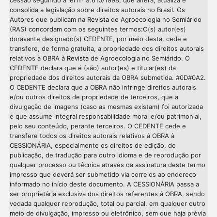
cessão seguindo a lei nº 9.610/1998, que altera, atualiza e
consolida a legislação sobre direitos autorais no Brasil. Os
Autores que publicam na
Revista
de Agroecologia no Semiárido
(RAS) concordam com os seguintes termos:O(s) autor(es)
doravante designado(s) CEDENTE, por meio desta, cede e
transfere, de forma gratuita, a propriedade dos direitos autorais
relativos à OBRA à
Revista
de Agroecologia no Semiárido. O
CEDENTE declara que é (são) autor(es) e titular(es) da
propriedade dos direitos autorais da OBRA submetida. #0D#0A2.
O CEDENTE declara que a OBRA não infringe direitos autorais
e/ou outros direitos de propriedade de terceiros, que a
divulgação de imagens (caso as mesmas existam) foi autorizada
e que assume integral responsabilidade moral e/ou patrimonial,
pelo seu conteúdo, perante terceiros. O CEDENTE cede e
transfere todos os direitos autorais relativos à OBRA à
CESSIONÁRIA, especialmente os direitos de edição, de
publicação, de tradução para outro idioma e de reprodução por
qualquer processo ou técnica através da assinatura deste termo
impresso que deverá ser submetido via correios ao endereço
informado no início deste documento. A CESSIONÁRIA passa a
ser proprietária exclusiva dos direitos referentes à OBRA, sendo
vedada qualquer reprodução, total ou parcial, em qualquer outro
meio de divulgação, impresso ou eletrônico, sem que haja prévia