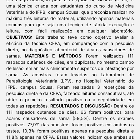
uma técnica criada por estudantes do curso de Medicina
Veterinária do IFPB, campus Sousa, que preconiza realizar no
máximo três leituras do material, utilizando apenas materiais
comuns para que seja uma técnica de rápida execução e
leitura, com fácil realização em qualquer laboratório.
OBJETIVOS:
Este trabalho teve como objetivo avaliar a
eficácia da técnica CFPA, em comparação com a pesquisa
direta, no diagnóstico laboratorial de ácaros causadores de
sarnas.
MATERIAIS E MÉTODOS:
Foram realizados 111
raspados cutâneos de cães, em duplicata, no mesmo campo
de lesão, em animais clinicamente suspeitos de infestação por
sarna. As amostras foram levadas ao Laboratório de
Parasitologia Veterinária (LPV), no Hospital Veterinário do
IFPB, campus Sousa. Foram realizadas 3 repetições da
pesquisa direta e da CFPA, fazendo leituras consecutivas, até
obter o primeiro resultado positivo ou a negatividade em
todas as repetições.
RESULTADOS E DISCUSSÃO:
Dentre os
111 raspados cutâneos de cães, 66 foram positivos para
ácaros causadores de sarna (59,5%). Dentre os exames
positivos, 77,9% das amostras foram positivas em ambos os
testes, 10,3% foram positivas apenas na pesquisa direta e
11,8% apenas na CFPA. Esses valores indicam que ambas as