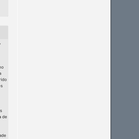
,
no
a
rido
es
os
a
de
dade