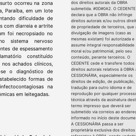
dos direitos autorais da OBRA
 surto ocorreu na zona
submetida. #0D#0A2. O CEDENTE
a, Paraíba, em um lote
declara que a OBRA não infringe
ntando dificuldade de
direitos autorais e/ou outros direi
 com diarreia e artrite
de propriedade de terceiros, que 
divulgação de imagens (caso as
um foi necropsiado no
mesmas existam) foi autorizada e
 no sistema nervoso
assume integral responsabilidade
centes de espessamento
moral e/ou patrimonial, pelo seu
amatório constituído
conteúdo, perante terceiros. O
CEDENTE cede e transfere todos
 nos achados clínicos,
direitos autorais relativos à OBRA 
u-se o diagnóstico de
CESSIONÁRIA, especialmente os
estabelecido formas de
direitos de edição, de publicação,
infectocontagiosas na
tradução para outro idioma e de
reprodução por qualquer process
ômicas em leitegadas.
técnica através da assinatura des
termo impresso que deverá ser
submetido via correios ao endere
informado no início deste docume
A CESSIONÁRIA passa a ser
proprietária exclusiva dos direitos
referentes à OBRA, sendo vedada