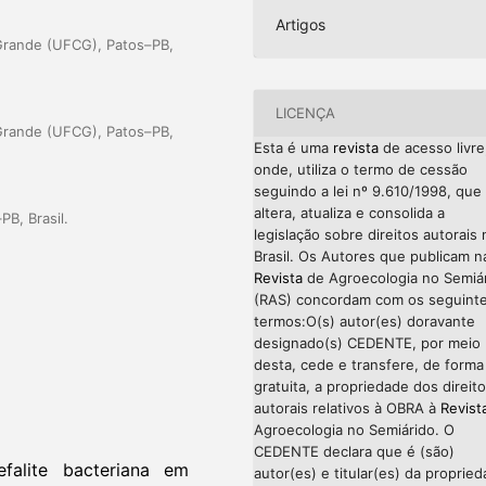
Artigos
Grande (UFCG), Patos–PB,
LICENÇA
Grande (UFCG), Patos–PB,
Esta é uma
revista
de acesso livre
onde, utiliza o termo de cessão
seguindo a lei nº 9.610/1998, que
altera, atualiza e consolida a
B, Brasil.
legislação sobre direitos autorais 
Brasil. Os Autores que publicam n
Revista
de Agroecologia no Semiá
(RAS) concordam com os seguint
termos:O(s) autor(es) doravante
designado(s) CEDENTE, por meio
desta, cede e transfere, de forma
gratuita, a propriedade dos direit
autorais relativos à OBRA à
Revist
Agroecologia no Semiárido. O
CEDENTE declara que é (são)
falite bacteriana em
autor(es) e titular(es) da proprie