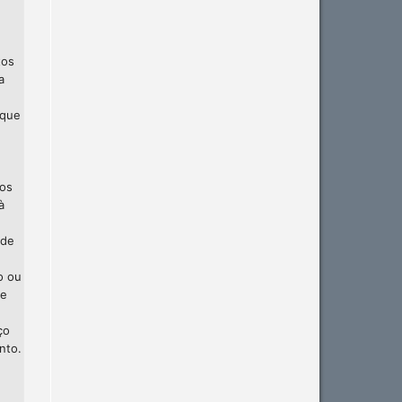
tos
a
 que
 os
à
 de
o ou
te
ço
nto.