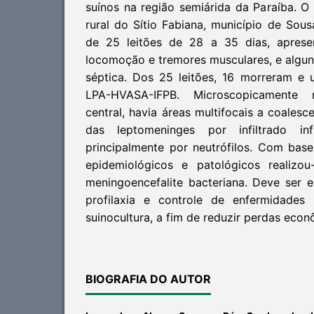
suínos na região semiárida da Paraíba. O
rural do Sítio Fabiana, município de Sous
de 25 leitões de 28 a 35 dias, aprese
locomoção e tremores musculares, e alguns
séptica. Dos 25 leitões, 16 morreram e 
LPA-HVASA-IFPB. Microscopicamente
central, havia áreas multifocais a coales
das leptomeninges por infiltrado infl
principalmente por neutrófilos. Com base
epidemiológicos e patológicos realizo
meningoencefalite bacteriana. Deve ser 
profilaxia e controle de enfermidades 
suinocultura, a fim de reduzir perdas econ
BIOGRAFIA DO AUTOR