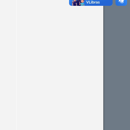
supports, mentions, or
contrasts the cited claim, and
a label indicating in which
section the citation was
made.