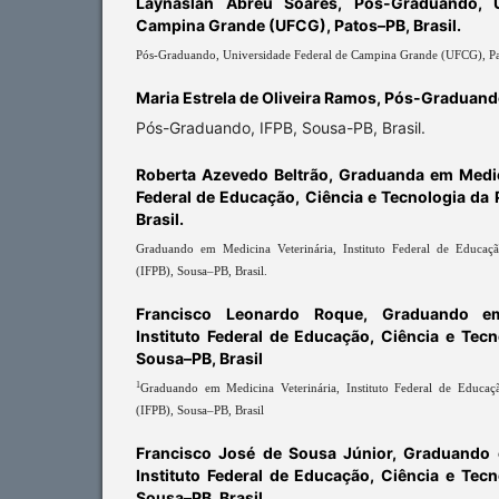
Laynaslan Abreu Soares,
Pós-Graduando, U
Campina Grande (UFCG), Patos–PB, Brasil.
Pós-Graduando, Universidade Federal de Campina Grande (UFCG), Pat
Maria Estrela de Oliveira Ramos,
Pós-Graduando,
Pós-Graduando, IFPB, Sousa-PB, Brasil.
Roberta Azevedo Beltrão,
Graduanda em Medici
Federal de Educação, Ciência e Tecnologia da 
Brasil.
Graduando em Medicina Veterinária, Instituto Federal de Educaçã
(IFPB), Sousa–PB, Brasil.
Francisco Leonardo Roque,
Graduando em
Instituto Federal de Educação, Ciência e Tecn
Sousa–PB, Brasil
1
Graduando em Medicina Veterinária, Instituto Federal de Educaç
(IFPB), Sousa–PB, Brasil
Francisco José de Sousa Júnior,
Graduando e
Instituto Federal de Educação, Ciência e Tecn
Sousa–PB, Brasil