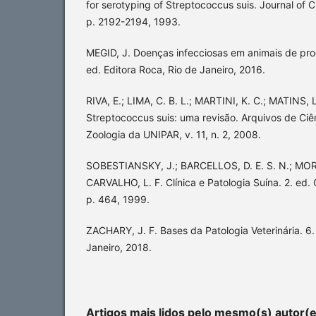
for serotyping of Streptococcus suis. Journal of Cl
p. 2192-2194, 1993.
MEGID, J. Doenças infecciosas em animais de pr
ed. Editora Roca, Rio de Janeiro, 2016.
RIVA, E.; LIMA, C. B. L.; MARTINI, K. C.; MATINS, 
Streptococcus suis: uma revisão. Arquivos de Ciên
Zoologia da UNIPAR, v. 11, n. 2, 2008.
SOBESTIANSKY, J.; BARCELLOS, D. E. S. N.; MORE
CARVALHO, L. F. Clínica e Patologia Suína. 2. ed. 
p. 464, 1999.
ZACHARY, J. F. Bases da Patologia Veterinária. 6. 
Janeiro, 2018.
Artigos mais lidos pelo mesmo(s) autor(