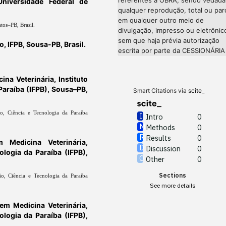
niversidade Federal de
qualquer reprodução, total ou parc
em qualquer outro meio de
os–PB, Brasil.
divulgação, impresso ou eletrônic
sem que haja prévia autorização
 IFPB, Sousa-PB, Brasil.
escrita por parte da CESSIONÁRIA
na Veterinária, Instituto
Paraíba (IFPB), Sousa–PB,
Smart Citations via
scite_
o, Ciência e Tecnologia da Paraíba
Intro
0
Methods
0
Results
0
 Medicina Veterinária,
Discussion
0
ologia da Paraíba (IFPB),
Other
0
Sections
ão, Ciência e Tecnologia da Paraíba
See more details
m Medicina Veterinária,
ologia da Paraíba (IFPB),