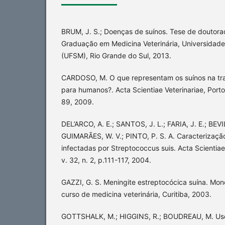
BRUM, J. S.; Doenças de suínos. Tese de doutor
Graduação em Medicina Veterinária, Universidade
(UFSM), Rio Grande do Sul, 2013.
CARDOSO, M. O que representam os suínos na tr
para humanos?. Acta Scientiae Veterinariae, Porto A
89, 2009.
DEL’ARCO, A. E.; SANTOS, J. L.; FARIA, J. E.; BEV
GUIMARÃES, W. V.; PINTO, P. S. A. Caracterização
infectadas por Streptococcus suis. Acta Scientiae 
v. 32, n. 2, p.111-117, 2004.
GAZZI, G. S. Meningite estreptocócica suína. Mo
curso de medicina veterinária, Curitiba, 2003.
GOTTSHALK, M.; HIGGINS, R.; BOUDREAU, M. Use 