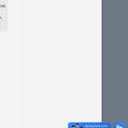
ial,
o,
Intro
0
Methods
0
Results
0
Discussion
0
Other
0
See how this article has been
cited at
scite.ai
Scite shows how a scientific
paper has been cited by
providing the context of the
citation, a classification
describing whether it