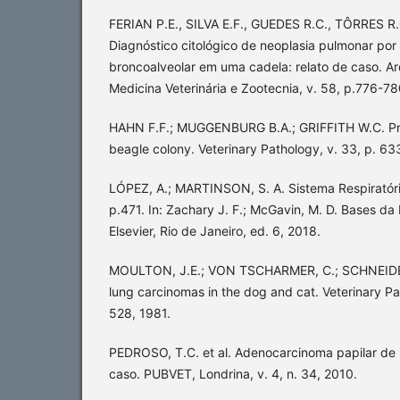
FERIAN P.E., SILVA E.F., GUEDES R.C., TÔRRES R
Diagnóstico citológico de neoplasia pulmonar por
broncoalveolar em uma cadela: relato de caso. Arq
Medicina Veterinária e Zootecnia, v. 58, p.776-7
HAHN F.F.; MUGGENBURG B.A.; GRIFFITH W.C. Prim
beagle colony. Veterinary Pathology, v. 33, p. 6
LÓPEZ, A.; MARTINSON, S. A. Sistema Respiratório
p.471. In: Zachary J. F.; McGavin, M. D. Bases da 
Elsevier, Rio de Janeiro, ed. 6, 2018.
MOULTON, J.E.; VON TSCHARMER, C.; SCHNEIDER 
lung carcinomas in the dog and cat. Veterinary Pa
528, 1981.
PEDROSO, T.C. et al. Adenocarcinoma papilar de
caso. PUBVET, Londrina, v. 4, n. 34, 2010.