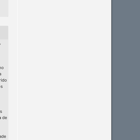
,
no
a
rido
es
os
a
de
dade