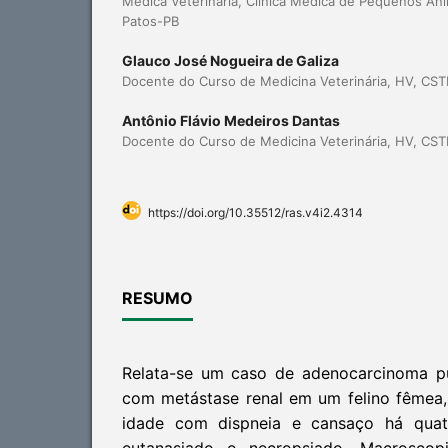
Médica Veterinária, Clínica Médica de Pequenos An
Patos-PB
Glauco José Nogueira de Galiza
Docente do Curso de Medicina Veterinária, HV, CS
Antônio Flávio Medeiros Dantas
Docente do Curso de Medicina Veterinária, HV, CS
https://doi.org/10.35512/ras.v4i2.4314
RESUMO
Relata-se um caso de adenocarcinoma p
com metástase renal em um felino fêmea,
idade com dispneia e cansaço há quatr