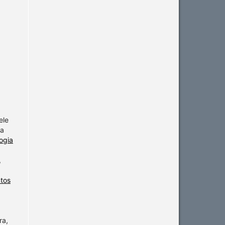
ele
ra
ogia
,
ntos
a
ra,