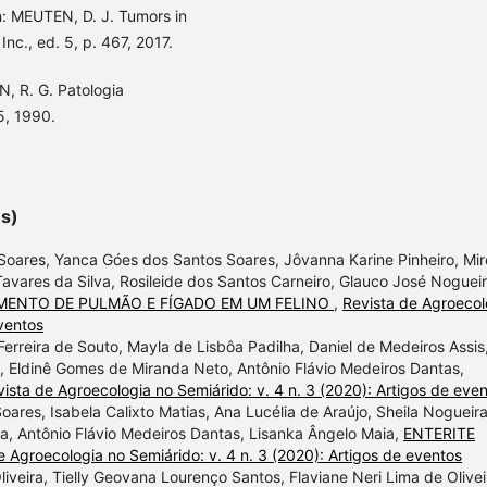
n: MEUTEN, D. J. Tumors in
nc., ed. 5, p. 467, 2017.
N, R. G. Patologia
5, 1990.
es)
Soares, Yanca Góes dos Santos Soares, Jôvanna Karine Pinheiro, Mir
 Tavares da Silva, Rosileide dos Santos Carneiro, Glauco José Noguei
MENTO DE PULMÃO E FÍGADO EM UM FELINO
,
Revista de Agroecol
eventos
 Ferreira de Souto, Mayla de Lisbôa Padilha, Daniel de Medeiros Assis
ia, Eldinê Gomes de Miranda Neto, Antônio Flávio Medeiros Dantas,
ista de Agroecologia no Semiárido: v. 4 n. 3 (2020): Artigos de eve
ares, Isabela Calixto Matias, Ana Lucélia de Araújo, Sheila Nogueir
ra, Antônio Flávio Medeiros Dantas, Lisanka Ângelo Maia,
ENTERITE
e Agroecologia no Semiárido: v. 4 n. 3 (2020): Artigos de eventos
liveira, Tielly Geovana Lourenço Santos, Flaviane Neri Lima de Olivei