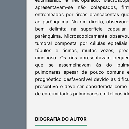
eutanasiado e necropsiado. Macrosco
apresentavam-se não colapsados, fir
entremeados por áreas brancacentas qu
ao parênquima. No rim direito, observou
bem delimita na superfície capsula
parênquima. Microscopicamente observo
tumoral composta por células epiteliais
túbulos e ácinos, muitas vezes, pree
mucinoso. Os rins apresentavam pequen
que se assemelhavam às do pulmã
pulmonares apesar de pouco comuns e
prognóstico desfavorável devido às dific
presuntivo e deve ser considerada como d
de enfermidades pulmonares em felinos id
BIOGRAFIA DO AUTOR