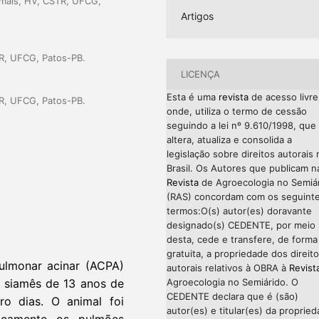
imais, HV, CSTR, UFCG,
Artigos
TR, UFCG, Patos-PB.
LICENÇA
Esta é uma
revista
de acesso livre
TR, UFCG, Patos-PB.
onde, utiliza o termo de cessão
seguindo a lei nº 9.610/1998, que
altera, atualiza e consolida a
legislação sobre direitos autorais 
Brasil. Os Autores que publicam n
Revista
de Agroecologia no Semiá
(RAS) concordam com os seguint
termos:O(s) autor(es) doravante
designado(s) CEDENTE, por meio
desta, cede e transfere, de forma
gratuita, a propriedade dos direit
ulmonar acinar (ACPA)
autorais relativos à OBRA à
Revist
Agroecologia no Semiárido. O
 siamês de 13 anos de
CEDENTE declara que é (são)
o dias. O animal foi
autor(es) e titular(es) da proprie