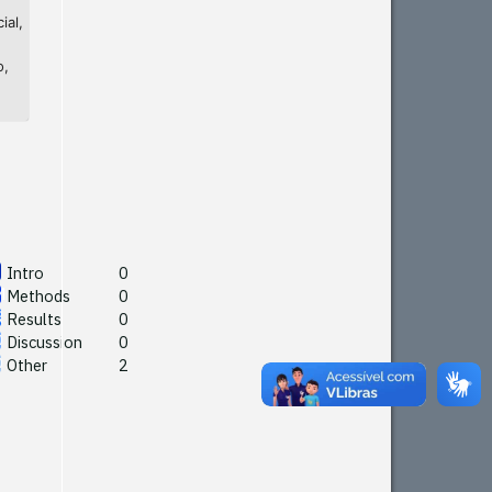
ial,
o,
Intro
0
Methods
0
Results
0
Discussion
0
Other
2
Intro
0
Methods
0
See how this article has been
Results
0
cited at
scite.ai
Discussion
0
Other
2
Scite shows how a scientific
paper has been cited by
providing the context of the
citation, a classification
describing whether it