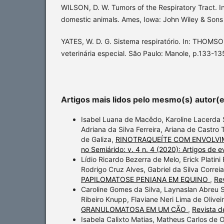
WILSON, D. W. Tumors of the Respiratory Tract. I
domestic animals. Ames, Iowa: John Wiley & Sons I
YATES, W. D. G. Sistema respiratório. In: THOMSO
veterinária especial. São Paulo: Manole, p.133-13
Artigos mais lidos pelo mesmo(s) autor(
Isabel Luana de Macêdo, Karoline Lacerda 
Adriana da Silva Ferreira, Ariana de Castro
de Galiza,
RINOTRAQUEÍTE COM ENVOLVI
no Semiárido: v. 4 n. 4 (2020): Artigos de 
Lídio Ricardo Bezerra de Melo, Erick Platini
Rodrigo Cruz Alves, Gabriel da Silva Corre
PAPILOMATOSE PENIANA EM EQUINO
,
Rev
Caroline Gomes da Silva, Laynaslan Abreu So
Ribeiro Knupp, Flaviane Neri Lima de Olivei
GRANULOMATOSA EM UM CÃO
,
Revista d
Isabela Calixto Matias, Matheus Carlos de O