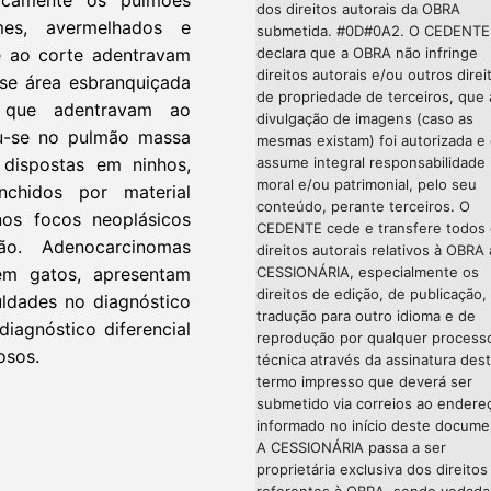
picamente os pulmões
dos direitos autorais da OBRA
mes, avermelhados e
submetida. #0D#0A2. O CEDENTE
declara que a OBRA não infringe
e ao corte adentravam
direitos autorais e/ou outros direi
-se área esbranquiçada
de propriedade de terceiros, que 
r que adentravam ao
divulgação de imagens (caso as
u-se no pulmão massa
mesmas existam) foi autorizada e
assume integral responsabilidade
 dispostas em ninhos,
moral e/ou patrimonial, pelo seu
nchidos por material
conteúdo, perante terceiros. O
os focos neoplásicos
CEDENTE cede e transfere todos
o. Adenocarcinomas
direitos autorais relativos à OBRA 
CESSIONÁRIA, especialmente os
m gatos, apresentam
direitos de edição, de publicação,
uldades no diagnóstico
tradução para outro idioma e de
iagnóstico diferencial
reprodução por qualquer process
osos.
técnica através da assinatura des
termo impresso que deverá ser
submetido via correios ao endere
informado no início deste docume
A CESSIONÁRIA passa a ser
proprietária exclusiva dos direitos
referentes à OBRA, sendo vedada