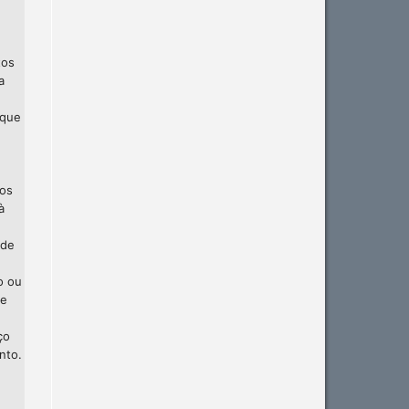
tos
a
 que
 os
à
 de
o ou
te
ço
nto.