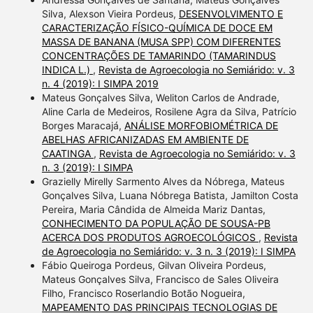
Silva, Alexson Vieira Pordeus,
DESENVOLVIMENTO E
CARACTERIZAÇÃO FÍSICO-QUÍMICA DE DOCE EM
MASSA DE BANANA (MUSA SPP) COM DIFERENTES
CONCENTRAÇÕES DE TAMARINDO (TAMARINDUS
INDICA L.)
,
Revista de Agroecologia no Semiárido: v. 3
n. 4 (2019): I SIMPA 2019
Mateus Gonçalves Silva, Weliton Carlos de Andrade,
Aline Carla de Medeiros, Rosilene Agra da Silva, Patrício
Borges Maracajá,
ANÁLISE MORFOBIOMÉTRICA DE
ABELHAS AFRICANIZADAS EM AMBIENTE DE
CAATINGA
,
Revista de Agroecologia no Semiárido: v. 3
n. 3 (2019): I SIMPA
Grazielly Mirelly Sarmento Alves da Nóbrega, Mateus
Gonçalves Silva, Luana Nóbrega Batista, Jamilton Costa
Pereira, Maria Cândida de Almeida Mariz Dantas,
CONHECIMENTO DA POPULAÇÃO DE SOUSA-PB
ACERCA DOS PRODUTOS AGROECOLÓGICOS
,
Revista
de Agroecologia no Semiárido: v. 3 n. 3 (2019): I SIMPA
Fábio Queiroga Pordeus, Gilvan Oliveira Pordeus,
Mateus Gonçalves Silva, Francisco de Sales Oliveira
Filho, Francisco Roserlandio Botão Nogueira,
MAPEAMENTO DAS PRINCIPAIS TECNOLOGIAS DE