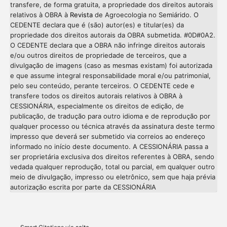
transfere, de forma gratuita, a propriedade dos direitos autorais
relativos à OBRA à
Revista
de Agroecologia no Semiárido. O
CEDENTE declara que é (são) autor(es) e titular(es) da
propriedade dos direitos autorais da OBRA submetida. #0D#0A2.
O CEDENTE declara que a OBRA não infringe direitos autorais
e/ou outros direitos de propriedade de terceiros, que a
divulgação de imagens (caso as mesmas existam) foi autorizada
e que assume integral responsabilidade moral e/ou patrimonial,
pelo seu conteúdo, perante terceiros. O CEDENTE cede e
transfere todos os direitos autorais relativos à OBRA à
CESSIONÁRIA, especialmente os direitos de edição, de
publicação, de tradução para outro idioma e de reprodução por
qualquer processo ou técnica através da assinatura deste termo
impresso que deverá ser submetido via correios ao endereço
informado no início deste documento. A CESSIONÁRIA passa a
ser proprietária exclusiva dos direitos referentes à OBRA, sendo
vedada qualquer reprodução, total ou parcial, em qualquer outro
meio de divulgação, impresso ou eletrônico, sem que haja prévia
Intro
0
autorização escrita por parte da CESSIONÁRIA
Methods
0
Results
0
Discussion
0
Other
0