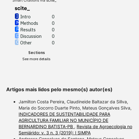
Smart Citations via
scite_
Intro
0
Methods
0
See how this article has been
Results
0
cited at
scite.ai
Discussion
0
Other
0
Scite shows how a scientific
Sections
paper has been cited by
See more details
providing the context of the
citation, a classification
describing whether it
supports, mentions, or
Artigos mais lidos pelo mesmo(s) autor(es)
contrasts the cited claim, and
a label indicating in which
Jamilton Costa Pereira, Claudineide Baltazar da Sillva,
section the citation was
Maria do Socorro Duarte Pinto, Mateus Gonçalves Silva,
INDICADORES DE SUSTENTABILIDADE PARA
made.
AGRICULTURA FAMILIAR NO MUNICÍPIO DE
BERNARDINO BATISTA-PB
,
Revista de Agroecologia no
Semiárido: v. 3 n. 3 (2019): I SIMPA
Andressa Gonçalves de Santana, Mateus Gonçalves