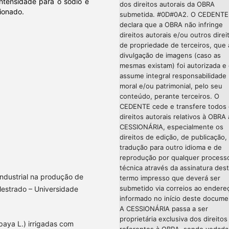
ntensidade para o sódio e
dos direitos autorais da OBRA
ionado.
submetida. #0D#0A2. O CEDENTE
declara que a OBRA não infringe
direitos autorais e/ou outros direi
de propriedade de terceiros, que 
divulgação de imagens (caso as
mesmas existam) foi autorizada e
assume integral responsabilidade
moral e/ou patrimonial, pelo seu
conteúdo, perante terceiros. O
CEDENTE cede e transfere todos
direitos autorais relativos à OBRA 
CESSIONÁRIA, especialmente os
direitos de edição, de publicação,
tradução para outro idioma e de
reprodução por qualquer process
técnica através da assinatura des
ndustrial na produção de
termo impresso que deverá ser
submetido via correios ao endere
Mestrado – Universidade
informado no início deste docume
A CESSIONÁRIA passa a ser
proprietária exclusiva dos direitos
aya L.) irrigadas com
referentes à OBRA, sendo vedada