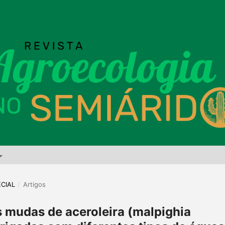
ECIAL
/
Artigos
s mudas de aceroleira (malpighia