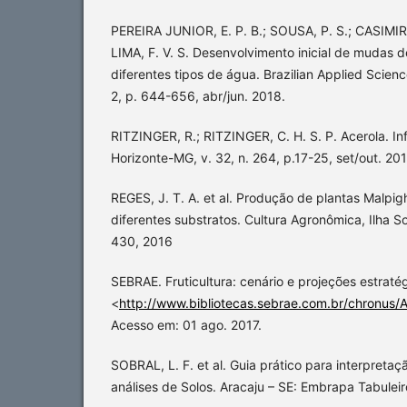
PEREIRA JUNIOR, E. P. B.; SOUSA, P. S.; CASIMIRO.
LIMA, F. V. S. Desenvolvimento inicial de mudas d
diferentes tipos de água. Brazilian Applied Science
2, p. 644-656, abr/jun. 2018.
RITZINGER, R.; RITZINGER, C. H. S. P. Acerola. I
Horizonte-MG, v. 32, n. 264, p.17-25, set/out. 201
REGES, J. T. A. et al. Produção de plantas Malpigh
diferentes substratos. Cultura Agronômica, Ilha Sol
430, 2016
SEBRAE. Fruticultura: cenário e projeções estraté
<
http://www.bibliotecas.sebrae.com.br/chro
Acesso em: 01 ago. 2017.
SOBRAL, L. F. et al. Guia prático para interpreta
análises de Solos. Aracaju – SE: Embrapa Tabuleir