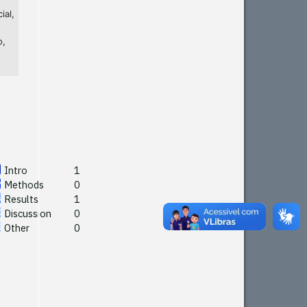
ial,
o,
Intro
1
Methods
0
Results
1
Discussion
0
Other
0
Intro
1
Methods
0
See how this article has been
Results
1
cited at
scite.ai
Discussion
0
Other
0
Scite shows how a scientific
paper has been cited by
providing the context of the
citation, a classification
describing whether it