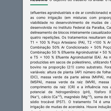
(efluentes agroindustriais e de ar condicionado) 
as como irrigação (em misturas com proporç
viabilidade no desenvolvimento de mudas de a
desenvolvida no Instituto Federal da Paraíba, C
delineamento de blocos inteiramente casualizado
quatro repetições. Os tratamentos resultaram d
T1 = 100 % Poço Artesiano (PA), T2 =100 % Ar
Combinação 50% Ar Condicionado + 50% Poço 
Combinação 50 % Efluente Agroindustrial + 50 
e T5 = 100 % Efluente Agroindustrial (EA). As 
produzidas em sacos de poliestireno, utilizando 
bovino na proporção (2:1) como substrato. For
variáveis: altura de planta (AP) número de folh
(DC), massa verde da parte aérea (MVPA), ma
(MSPA), massa verde da raiz (MVR), massa 
comprimento da raiz (CR) e a influência nos 
potencial de hidrogeniônico (pH), fósforo (
+
+2
+2
(Na
), cálcio (Ca
), magnésio (Mg
), soma de 
sódio trocável (PST). O tratamento T4 é uma 
irrigação de mudas de aceroleira. Houve induçã