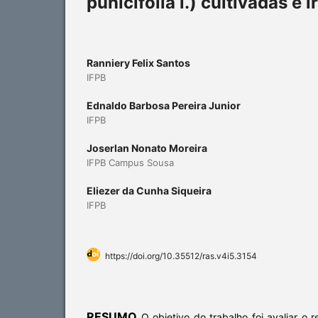
punicifolia l.) cultivadas e
Ranniery Felix Santos
IFPB
Ednaldo Barbosa Pereira Junior
IFPB
Joserlan Nonato Moreira
IFPB Campus Sousa
Eliezer da Cunha Siqueira
IFPB
https://doi.org/10.35512/ras.v4i5.3154
RESUMO
O objetivo do trabalho foi avaliar o