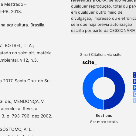
 de Mestrado –
qualquer reprodução, total ou parc
l-PB, 2018.
em qualquer outro meio de
divulgação, impresso ou eletrônic
sem que haja prévia autorização
a agricultura. Brasília,
escrita por parte da CESSIONÁRIA
.; BOTREL, T. A.;
atado no solo: pH, matéria
Smart Citations via
scite_
mbiental, v.12, n.3,
ra 2017. Santa Cruz do Sul-
 G. de.; MENDONÇA, V.
aceroleira. Revista
n. 3, p. 793-796, dez 2002.
Sections
See more details
ISÓSTOMO, A. L.;