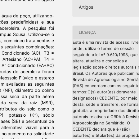
Artigos
e água de poço, utilizando-
ões predefinidas) e sua
ceroleira. A pesquisa foi
LICENÇA
ampus Sousa. Utilizou-se o
s, com cinco tratamentos e
Esta é uma
revista
de acesso livre
as seguintes combinações:
onde, utiliza o termo de cessão
 Condicionado (AC), T3 =
seguindo a lei nº 9.610/1998, que
Artesiano (AC+PA), T4 =
altera, atualiza e consolida a
% Ar Condicionado (EA+AC)
legislação sobre direitos autorais 
mudas de aceroleira foram
Brasil. Os Autores que publicam n
Neossolo Flúvico e esterco
Revista
de Agroecologia no Semiá
am avaliadas as seguintes
(RAS) concordam com os seguint
as (NF), diâmetro do colmo
termos:O(s) autor(es) doravante
ssa seca da parte aérea
designado(s) CEDENTE, por meio
da seca da raiz (MSR),
desta, cede e transfere, de forma
atributos do solo como o
gratuita, a propriedade dos direit
+
P), potássio (K
), sódio
autorais relativos à OBRA à
Revist
bases (SB) e percentual de
Agroecologia no Semiárido. O
alternativa viável para a
CEDENTE declara que é (são)
o no aumento na salinidade
autor(es) e titular(es) da proprie