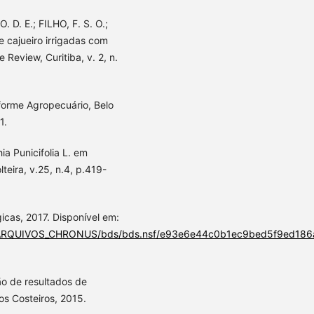
 D. E.; FILHO, F. S. O.;
e cajueiro irrigadas com
 Review, Curitiba, v. 2, n.
nforme Agropecuário, Belo
1.
ia Punicifolia L. em
teira, v.25, n.4, p.419-
gicas, 2017. Disponível em:
nus/ARQUIVOS_CHRONUS/bds/bds.nsf/e93e6e44c0b1ec9bed5f9ed186
ção de resultados de
os Costeiros, 2015.