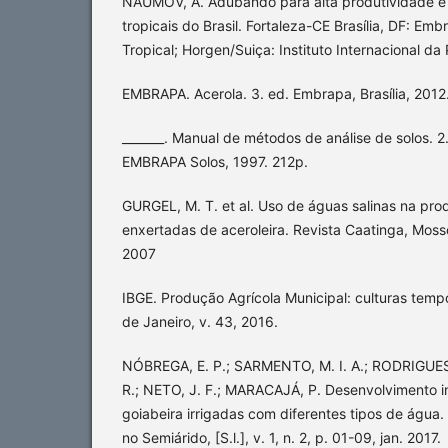
NAUMOV, A. Adubando para alta produtividade e q
tropicais do Brasil. Fortaleza-CE Brasília, DF: Em
Tropical; Horgen/Suiça: Instituto Internacional da
EMBRAPA. Acerola. 3. ed. Embrapa, Brasília, 2012.
_______. Manual de métodos de análise de solos. 2.
EMBRAPA Solos, 1997. 212p.
GURGEL, M. T. et al. Uso de águas salinas na pr
enxertadas de aceroleira. Revista Caatinga, Mossor
2007
IBGE. Produção Agrícola Municipal: culturas temp
de Janeiro, v. 43, 2016.
NÓBREGA, E. P.; SARMENTO, M. I. A.; RODRIGUES, 
R.; NETO, J. F.; MARACAJÁ, P. Desenvolvimento i
goiabeira irrigadas com diferentes tipos de água.
no Semiárido, [S.l.], v. 1, n. 2, p. 01-09, jan. 2017.