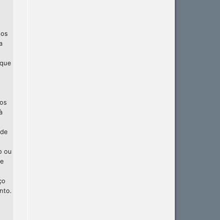
tos
a
 que
 os
à
 de
o ou
te
ço
nto.