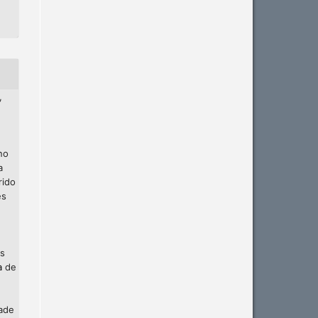
,
no
a
rido
es
os
a
de
dade