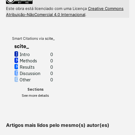
Este obra está licenciado com uma Licença
Creative Commons
Intro
0
Atribuição-NãoComercial 4.0 Internacional
.
Methods
0
Results
0
Discussion
0
Other
0
Smart Citations via
scite_
Intro
0
Methods
0
See how this article has been
Results
0
cited at
scite.ai
Discussion
0
Other
0
Scite shows how a scientific
Sections
paper has been cited by
See more details
providing the context of the
citation, a classification
describing whether it
supports, mentions, or
Artigos mais lidos pelo mesmo(s) autor(es)
contrasts the cited claim, and