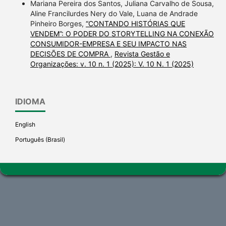
a label indicating in which
Mariana Pereira dos Santos, Juliana Carvalho de Sousa,
section the citation was
Aline Francilurdes Nery do Vale, Luana de Andrade
Pinheiro Borges,
“CONTANDO HISTÓRIAS QUE
made.
VENDEM”: O PODER DO STORYTELLING NA CONEXÃO
CONSUMIDOR-EMPRESA E SEU IMPACTO NAS
DECISÕES DE COMPRA
,
Revista Gestão e
Organizações: v. 10 n. 1 (2025): V. 10 N. 1 (2025)
IDIOMA
English
Português (Brasil)