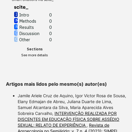
Intro
0
Methods
0
See how this article has been
Results
0
cited at
scite.ai
Discussion
0
Other
0
Scite shows how a scientific
Sections
paper has been cited by
See more details
providing the context of the
citation, a classification
describing whether it
supports, mentions, or
Artigos mais lidos pelo mesmo(s) autor(es)
contrasts the cited claim, and
a label indicating in which
Jamile Ariele Cruz de Aquino, Igor Victor Rosa de Sousa,
section the citation was
Elany Edmajan de Abreu, Juliana Duarte de Lima,
Samuel Alcantara da Silva, Maria Aparecida Alves
made.
Sobreira Carvalho,
INTERVENÇÃO REALIZADA POR
DISCENTES EM EDUCAÇÃO FÍSICA SOBRE ASSÉDIO
SEXUAL: RELATO DE EXPERIÊNCIA
,
Revista de
Agroecologia no Semiárido: v. 7 n. 4 (2023): SIMPEL