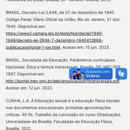
BRASIL, Decreto-Lei 2.848, de 07 de dezembro de 1940.
Código Penal. Diário Oficial da União, Rio de Janeiro, 31 dez.
1940. Disponível em:
https://www2.camara.leg.br/legin/fed/declei/1940-
1949/decreto-lei-2848-7-dezembro-1940412868-
publicacaooriginal-1-pe.html
. Acesso em: 15 jun. 2023.
BRASIL, Secretaria de Educação. Parâmetros curriculares
Nacionais: Ética e termos transversais. Brasília, DF: MEC/SEF,
1997. Disponível em:
http://portal.mec.gov.br/seb/arquivos/pdf/ttransversais.pdf
.
Acesso em: 12 jun. 2023.
CUNHA, L.A. A Educação sexual e a educação física escolar
nos documentos educacionais: primeiras aproximações
críticas. 40 fls. Trabalho de conclusão de curso (Graduação).
Universidade de Brasília, Faculdade de Educação Física,
Brasília, 2021.