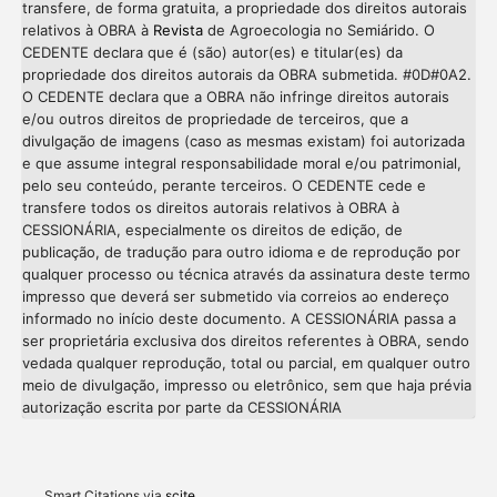
transfere, de forma gratuita, a propriedade dos direitos autorais
relativos à OBRA à
Revista
de Agroecologia no Semiárido. O
CEDENTE declara que é (são) autor(es) e titular(es) da
propriedade dos direitos autorais da OBRA submetida. #0D#0A2.
O CEDENTE declara que a OBRA não infringe direitos autorais
e/ou outros direitos de propriedade de terceiros, que a
divulgação de imagens (caso as mesmas existam) foi autorizada
e que assume integral responsabilidade moral e/ou patrimonial,
pelo seu conteúdo, perante terceiros. O CEDENTE cede e
transfere todos os direitos autorais relativos à OBRA à
CESSIONÁRIA, especialmente os direitos de edição, de
publicação, de tradução para outro idioma e de reprodução por
qualquer processo ou técnica através da assinatura deste termo
impresso que deverá ser submetido via correios ao endereço
informado no início deste documento. A CESSIONÁRIA passa a
ser proprietária exclusiva dos direitos referentes à OBRA, sendo
vedada qualquer reprodução, total ou parcial, em qualquer outro
meio de divulgação, impresso ou eletrônico, sem que haja prévia
Intro
0
autorização escrita por parte da CESSIONÁRIA
Methods
0
Results
0
Discussion
0
Other
0
Smart Citations via
scite_