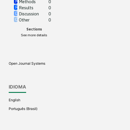
Methods
0
See how this article has been
Results
0
cited at
scite.ai
Discussion
0
Other
0
Scite shows how a scientific
Sections
paper has been cited by
See more details
providing the context of the
citation, a classification
describing whether it
supports, mentions, or
Open Journal Systems
contrasts the cited claim, and
a label indicating in which
section the citation was
IDIOMA
made.
English
Português (Brasil)