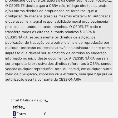
propriedade dos direitos autorais da OBRA submetida. #0D#0A2.
O CEDENTE declara que a OBRA não infringe direitos autorais
e/ou outros direitos de propriedade de terceiros, que a
divulgação de imagens (caso as mesmas existam) foi autorizada
e que assume integral responsabilidade moral e/ou patrimonial,
pelo seu conteúdo, perante terceiros. O CEDENTE cede e
transfere todos os direitos autorais relativos à OBRA à
CESSIONÁRIA, especialmente os direitos de edição, de
publicação, de tradução para outro idioma e de reprodução por
qualquer processo ou técnica através da assinatura deste termo
impresso que deverá ser submetido via correios ao endereço
informado no início deste documento. A CESSIONÁRIA passa a
ser proprietária exclusiva dos direitos referentes à OBRA, sendo
vedada qualquer reprodução, total ou parcial, em qualquer outro
meio de divulgação, impresso ou eletrônico, sem que haja prévia
Intro
0
autorização escrita por parte da CESSIONÁRIA
Methods
0
Results
0
Discussion
0
Other
0
Smart Citations via
scite_
Intro
0